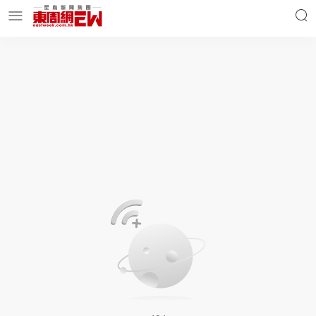
明星名人
時事財經
東周Ladies
優享生活
東周食玩通
會員活動
玄學靈異
東周專欄