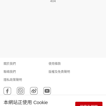
404
集團旗下品牌
東周刊
cazbuyer
東Touch
PCM 電腦廣場
星島頭條
星島日報
關於我們
使用條款
聯絡我們
版權及免責聲明
隱私政策聲明
頭條日報
星島環球
The Standard
Copyright © 東周網 版權所有 . 不得轉載 ©Eastweek.com.hk. All
本網站正使用 Cookie
rights reserved.
親子王
Oh!爸媽
JobMarket