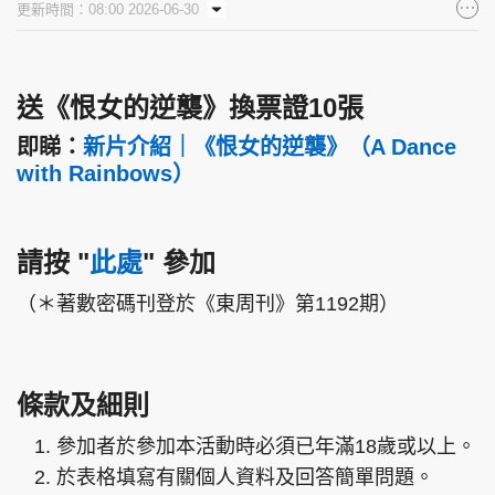
更新時間：08:00 2026-06-30
集團旗下品牌
送《恨女的逆襲》換票證10張
即睇：
新片介紹｜《恨女的逆襲》（A Dance
東周刊
cazbuyer
東Touch
with Rainbows）
請按
"
此處
"
參加
PCM 電腦廣場
星島頭條
星島日報
（＊著數密碼刊登於《東周刊》第1192期）
頭條日報
星島環球
The Standard
條款及細則
參加者於參加本活動時必須已年滿18歲或以上。
於表格填寫有關個人資料及回答簡單問題。
親子王
Oh!爸媽
JobMarket