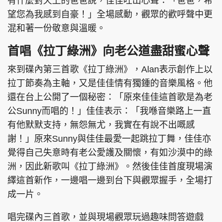
有什麼對天上的爸爸說，佳佳吐出心聲：「爸爸，希
望您為我感到自豪！」全場感動，觀眾的歡呼聲中更
混和著一份敬意與溫暖。
首唱《拉丁綠洲》向老公道盡甜蜜心聲
來到碟內第三首歌《拉丁綠洲》，Alan表示創作上以
拉丁節奏為主軸，又是佳佳情有獨鍾的音樂風格。他
還在台上公開了一個秘密：「原來佳佳這首歌是為老
公Sunny而唱的！」佳佳表示：「我喺音樂路上一直
有他默默支持，無怨無尤，我實在有說不出嘅感
謝！」原來Sunny與佳佳最愛一起跳拉丁舞，佳佳亦
覺得自己失意時有老公愛護及關懷，有如沙漠中的綠
洲，因此新歌叫《拉丁綠洲》。然後佳佳首度現場演
繹這首新作，一邊唱一邊到台下與觀眾握手，全場打
成一片。
唱完碟內三首歌，並與現場觀眾玩過趣味問答遊戲