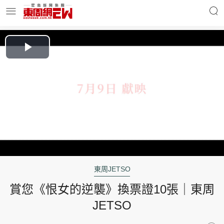
明星名人
時事財經
Play
Video
東周Ladies
優享生活
東周食玩通
會員活動
東周JETSO
賞您《恨女的逆襲》換票證10張｜東周
玄學靈異
東周專欄
JETSO