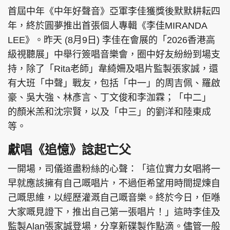
首屆中年《中年好聲音》亞軍李佳獲獎後默默耕耘四
年，終於圓夢推出首張個人專輯《李佳MIRANDA
LEE》。昨天 (8月9日) 李佳在會展的「2026香港高
級視聽展」中舉行簽唱音樂會，圈中好友紛紛到場支
持，除了「Rita老師」韋綺姍及唱片監製張家誠，還
有大班「中聲」戰友，包括「中一」的周⁠吉佩、羅啟
豪、⁠吳大強、⁠林彥言、丁文俊和李泇霖；「中二」
的⁠顏米羔和⁠沈宗賢，以及「中三」的劉洋和陸東成
等。
獻唱《追憶》諗起亡父
一開場，司儀道盡粉絲的心聲：「這位實力女唱將一
早就應該擁有自己嘅唱片，不過佢希望用時間提煉自
己嘅思維，以經歷灌溉自己嘅音樂。終於今日，佢喺
大家嘅見證下，推出自己第一張唱片！」這時李佳及
監製Alan張家誠登場，分享新碟製作點滴。儘管一般