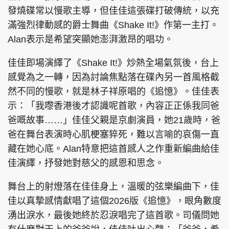
發燒碟常以慢歌主導，但佳佳這張碟打破傳統，以充
滿強烈律動感的爵士舞曲《Shake It!》作第一主打。
Alan表示是希望突顯她澎湃激昂的唱功。
佳佳即場演繹了《Shake It!》炒熱全場氣氛後，台上
感覺為之一轉，因為討論焦點落在碟內另一首風格截
然不同的慢歌，就是林子祥原唱的《追憶》。佳佳表
示：「我嚟香港後才認識呢首歌，內容正正係我同爸
爸嘅故事……」佳佳父親是京劇演員，她21歲時，爸
爸在舞台表演時心肌梗塞猝死，難以言喻的哀傷一直
藏在她心底。Alan特意把這首感人之作重新編曲給佳
佳演繹，抒發她對慈父的感恩和思念。
舞台上的射燈落在佳佳身上，溫暖的弦樂編曲下，佳
佳以真摯感情獻唱了這個2026版《追憶》，眼角數度
湧出淚水，最後她終於忍淚唱完了這首歌。司儀問她