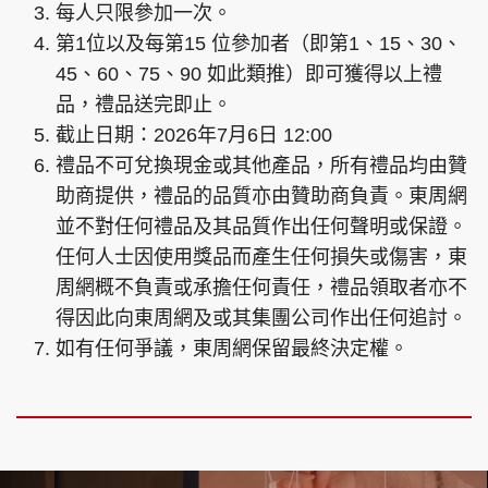
每人只限參加一次。
第1位以及每第15 位參加者（即第1、15、30、
45、60、75、90 如此類推）即可獲得以上禮
品，禮品送完即止。
頭條搵工
EDUPLUS
截止日期：2026年7月6日 12:00
禮品不可兌換現金或其他產品，所有禮品均由贊
助商提供，禮品的品質亦由贊助商負責。東周網
關於我們
使用條款
並不對任何禮品及其品質作出任何聲明或保證。
聯絡我們
版權及免責聲明
任何人士因使用獎品而產生任何損失或傷害，東
隱私政策聲明
周網概不負責或承擔任何責任，禮品領取者亦不
得因此向東周網及或其集團公司作出任何追討。
如有任何爭議，東周網保留最終決定權。
Copyright © 東周網 版權所有 . 不得轉載
©Eastweek.com.hk. All rights reserved.