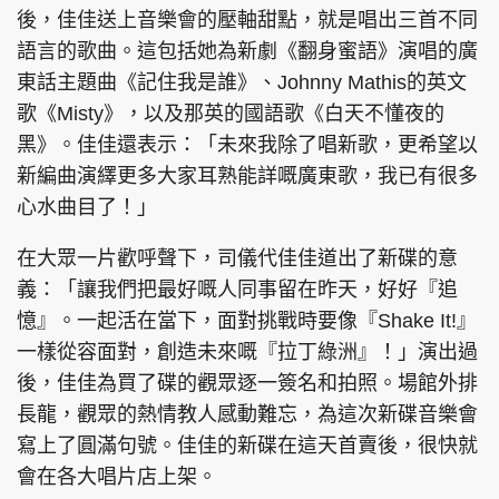
後，佳佳送上音樂會的壓軸甜點，就是唱出三首不同
語言的歌曲。這包括她為新劇《翻身蜜語》演唱的廣
東話主題曲《記住我是誰》、Johnny Mathis的英文
歌《Misty》，以及那英的國語歌《白天不懂夜的
黑》。佳佳還表示：「未來我除了唱新歌，更希望以
新編曲演繹更多大家耳熟能詳嘅廣東歌，我已有很多
心水曲目了！」
在大眾一片歡呼聲下，司儀代佳佳道出了新碟的意
義：「讓我們把最好嘅人同事留在昨天，好好『追
憶』。一起活在當下，面對挑戰時要像『Shake It!』
一樣從容面對，創造未來嘅『拉丁綠洲』！」演出過
後，佳佳為買了碟的觀眾逐一簽名和拍照。場館外排
長龍，觀眾的熱情教人感動難忘，為這次新碟音樂會
寫上了圓滿句號。佳佳的新碟在這天首賣後，很快就
會在各大唱片店上架。