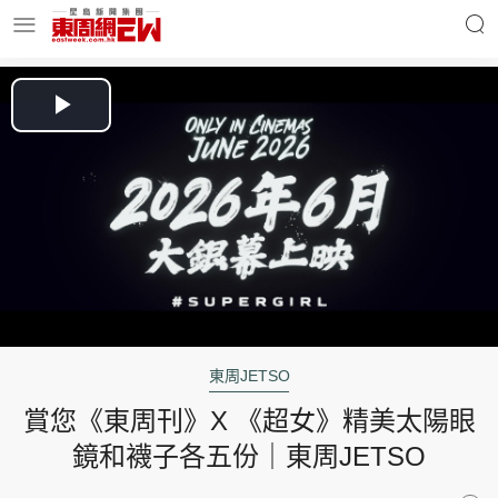
明星名人
時事財經
Play
Video
東周Ladies
優享生活
東周食玩通
會員活動
東周JETSO
賞您《東周刊》X 《超女》精美太陽眼
玄學靈異
東周專欄
鏡和襪子各五份｜東周JETSO