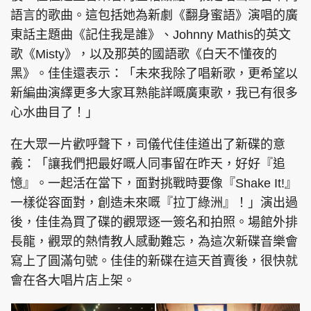
語言的歌曲。這包括她為新劇《翻身蜜語》演唱的廣
東話主題曲《記住我是誰》、Johnny Mathis的英文
歌《Misty》，以及那英的國語歌《白天不懂夜的
黑》。佳佳還表示：「未來我除了唱新歌，更希望以
新編曲演繹更多大家耳熟能詳嘅廣東歌，我已有很多
心水曲目了！」
在大眾一片歡呼聲下，司儀代佳佳道出了新碟的意
義：「讓我們把最好嘅人同事留在昨天，好好『追
憶』。一起活在當下，面對挑戰時要像『Shake It!』
一樣從容面對，創造未來嘅『拉丁綠洲』！」演出過
後，佳佳為買了碟的觀眾逐一簽名和拍照。場館外排
長龍，觀眾的熱情教人感動難忘，為這次新碟音樂會
寫上了圓滿句號。佳佳的新碟在這天首賣後，很快就
會在各大唱片店上架。