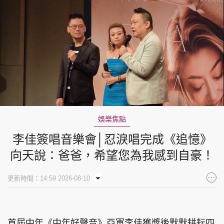
Loaded
:
Unmute
8.75%
娛樂焦點
李佳簽唱音樂會│忍淚唱完成《追憶》
向天說：爸爸，希望您為我感到自豪！
更新時間：14:59 2026-08-10
首屆中年《中年好聲音》亞軍李佳獲獎後默默耕耘四