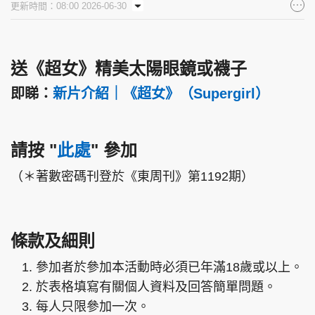
更新時間：08:00 2026-06-30
集團旗下品牌
送《超女》精美太陽眼鏡或襪子
即睇：
新片介紹｜《超女》（Supergirl）
東周刊
cazbuyer
東Touch
請按
"
此處
"
參加
PCM 電腦廣場
星島頭條
星島日報
（＊著數密碼刊登於《東周刊》第1192期）
條款及細則
頭條日報
星島環球
The Standard
參加者於參加本活動時必須已年滿18歲或以上。
於表格填寫有關個人資料及回答簡單問題。
每人只限參加一次。
親子王
Oh!爸媽
JobMarket