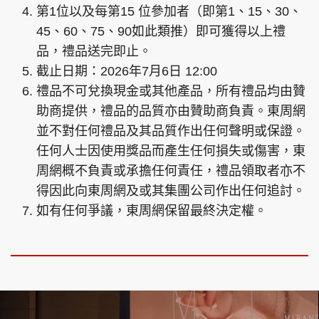
第1位以及每第15 位參加者（即第1、15、30、
45、60、75、90如此類推）即可獲得以上禮
品，禮品送完即止。
截止日期：2026年7月6日 12:00
頭條搵工
EDUPLUS
禮品不可兌換現金或其他產品，所有禮品均由贊
助商提供，禮品的品質亦由贊助商負責。東周網
關於我們
使用條款
並不對任何禮品及其品質作出任何聲明或保證。
任何人士因使用獎品而產生任何損失或傷害，東
聯絡我們
版權及免責聲明
周網概不負責或承擔任何責任，禮品領取者亦不
隱私政策聲明
得因此向東周網及或其集團公司作出任何追討。
如有任何爭議，東周網保留最終決定權。
Copyright © 東周網 版權所有 . 不得轉載
©Eastweek.com.hk. All rights reserved.