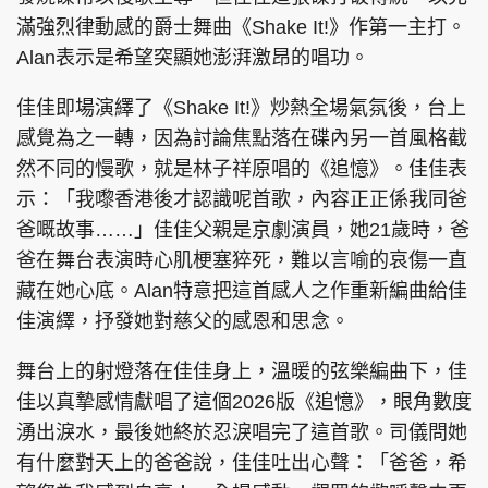
滿強烈律動感的爵士舞曲《Shake It!》作第一主打。
Alan表示是希望突顯她澎湃激昂的唱功。
佳佳即場演繹了《Shake It!》炒熱全場氣氛後，台上
感覺為之一轉，因為討論焦點落在碟內另一首風格截
然不同的慢歌，就是林子祥原唱的《追憶》。佳佳表
示：「我嚟香港後才認識呢首歌，內容正正係我同爸
爸嘅故事……」佳佳父親是京劇演員，她21歲時，爸
爸在舞台表演時心肌梗塞猝死，難以言喻的哀傷一直
藏在她心底。Alan特意把這首感人之作重新編曲給佳
佳演繹，抒發她對慈父的感恩和思念。
舞台上的射燈落在佳佳身上，溫暖的弦樂編曲下，佳
佳以真摯感情獻唱了這個2026版《追憶》，眼角數度
湧出淚水，最後她終於忍淚唱完了這首歌。司儀問她
有什麼對天上的爸爸說，佳佳吐出心聲：「爸爸，希