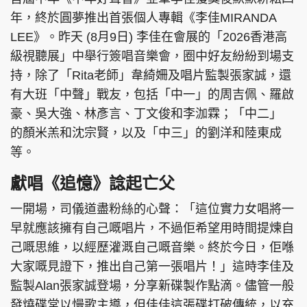
年，終於圓夢推出首張個人專輯《李佳MIRANDA
LEE》。昨天 (8月9日) 李佳在會展的「2026香港高
級視聽展」中舉行簽唱音樂會，圈中好友紛紛到場支
持，除了「Rita老師」韋綺姍及唱片監製張家誠，還
有大班「中聲」戰友，包括「中一」的周⁠吉佩、羅啟
豪、⁠吳大強、⁠林彥言、丁文俊和李泇霖；「中二」
的⁠顏米羔和⁠沈宗賢，以及「中三」的劉洋和陸東成
等。
獻唱《追憶》諗起亡父
一開場，司儀道盡粉絲的心聲：「這位實力女唱將一
早就應該擁有自己嘅唱片，不過佢希望用時間提煉自
己嘅思維，以經歷灌溉自己嘅音樂。終於今日，佢喺
大家嘅見證下，推出自己第一張唱片！」這時李佳及
監製Alan張家誠登場，分享新碟製作點滴。儘管一般
發燒碟常以慢歌主導，但佳佳這張碟打破傳統，以充