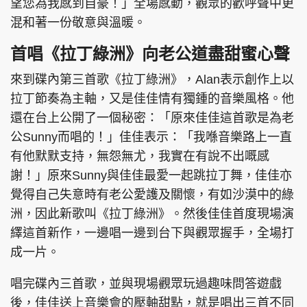
望您為我感到自豪！」全場感動，觀眾的歡呼聲中更
混和著一份敬意與溫暖。
首唱《拉丁綠洲》向老公道盡甜蜜心聲
來到碟內第三首歌《拉丁綠洲》，Alan表示創作上以
拉丁節奏為主軸，又是佳佳情有獨鍾的音樂風格。他
還在台上公開了一個秘密：「原來佳佳這首歌是為老
公Sunny而唱的！」佳佳表示：「我喺音樂路上一直
有他默默支持，無怨無尤，我實在有說不出嘅感
謝！」原來Sunny與佳佳最愛一起跳拉丁舞，佳佳亦
覺得自己失意時有老公愛護及關懷，有如沙漠中的綠
洲，因此新歌叫《拉丁綠洲》。然後佳佳首度現場演
繹這首新作，一邊唱一邊到台下與觀眾握手，全場打
成一片。
唱完碟內三首歌，並與現場觀眾玩過趣味問答遊戲
後，佳佳送上音樂會的壓軸甜點，就是唱出三首不同