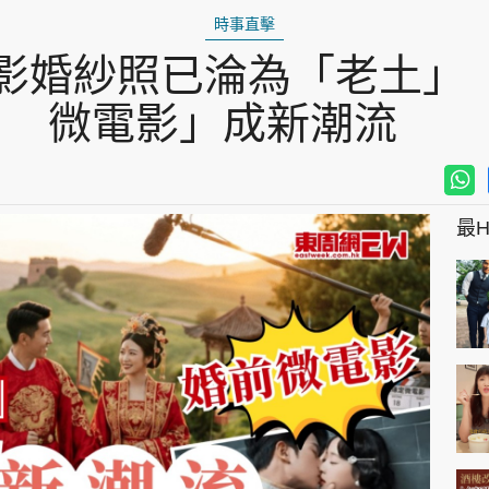
時事直擊
影婚紗照已淪為「老土」
微電影」成新潮流
最Hi