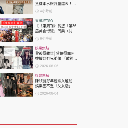
魚樣本水銀含量爆表！或
令視力聽覺記憶力永久受
4小時前
損
東周JETSO
【《東周刊》賞您「第36
屆美食博覽」門票（共30
張）】
6小時前
娛樂焦點
黎彼得離世│曾傳得罪阿
嫂被迫冇兄弟做 「歌神」
許冠傑親筆撰寫悼念忘友
2026-08-06
娛樂焦點
陳欣健孖年輕索女煙韌︱
娛樂圈不乏「父女戀」
「爺孫戀」 年齡差距最大
2026-08-04
達51歲 最受矚目有李龍
基謝賢