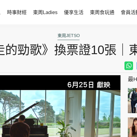
人
時事財經
東周Ladies
優享生活
東周食玩通
會員活
時事財經
東周Ladies
東周JETSO
的勁歌》換票證10張｜東
時事直擊
談情說性
財經智庫
時尚生活
焦點人物
健康醫美
最Hi
她世代力量
卓越女性
會員活動
玄學靈異
周JETSO
東勝運程
智富天下 李居明