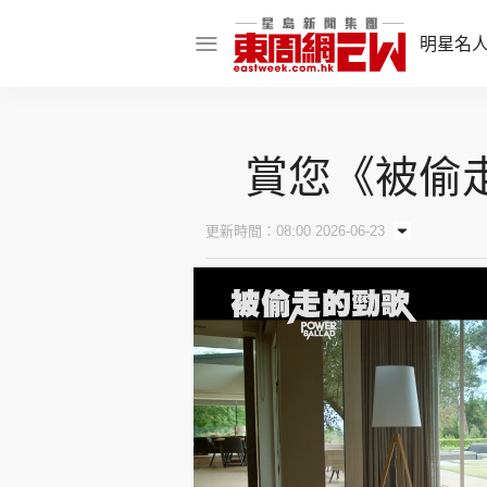
明星名
明星名人
賞您《被偷走
娛樂焦點
話題人物
更新時間：08:00 2026-06-23
東姑熱話
東周食玩通
樂在灣區
東
飲食玩樂