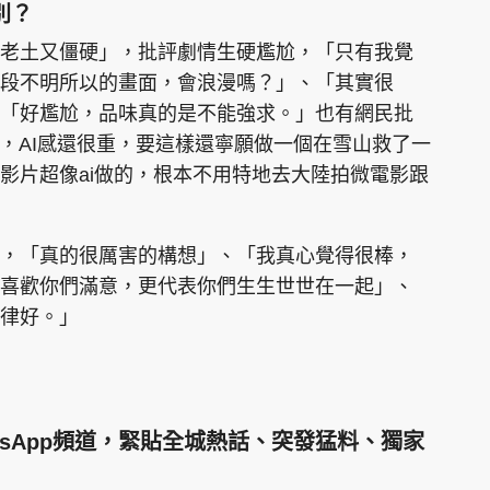
別？
老土又僵硬」，批評劇情生硬尷尬，「只有我覺
段不明所以的畫面，會浪漫嗎？」、「其實很
「好尷尬，品味真的是不能強求。」也有網民批
了，AI感還很重，要這樣還寧願做一個在雪山救了一
影片超像ai做的，根本不用特地去大陸拍微電影跟
，「真的很厲害的構想」、「我真心覺得很棒，
喜歡你們滿意，更代表你們生生世世在一起」、
律好。」
tsApp頻道，緊貼全城熱話、突發猛料、獨家