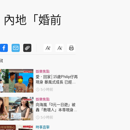
 內地「婚前
t
娛樂焦點
愛．回家│15歲Philip仔再
現身 暴風式成長 已經高
過「三太」樊亦敏！
5小時前
娛樂焦點
向海嵐「0元一日遊」被
轟「教壞人」本尊現身回
應網民
5小時前
時事直擊