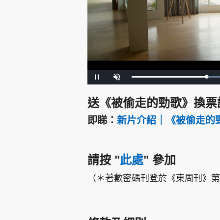
集團旗下品牌
L
P
U
o
a
n
a
u
m
d
s
u
e
送《被偷走的勁歌》換票
e
t
d
e
:
4
東周刊
cazbuyer
東Touch
即睇：
新片介紹｜《被偷走的勁歌》
9
.
1
8
%
請按
"
此處
"
參加
Oh!爸媽
JobMarket
頭條搵工
（＊著數密碼刊登於《東周刊》第1
關於我們
聯絡我們
隱私政策聲明
使用條