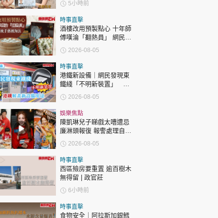
時政財經
5小時前
健康生活
時事直擊
酒樓改用預製點心 十年師
飲食旅遊
傅嘆淪「翻熱員」 網民憂
傳統手藝被淘汰
2026-08-05
時事直擊
港鐵新設備｜網民發現東
鐵綫「不明新裝置」 港
鐵解畫新設備用途
2026-08-05
娛樂焦點
環球
The Standard
親子王
陳凱琳兒子睇戲太嘈遭忌
廉淋頭報復 報警處理自責
護子不力 歐錦棠陳倩揚齊
2026-08-05
表態「媽媽有責任」
時事直擊
西區殮房要重置 逾百樹木
無得留 | 政官莊
轉載 ©Eastweek.com.hk. All rights reserved.
6小時前
時事直擊
食物安全｜阿拉斯加銀鱈