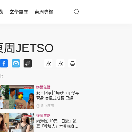
動
玄學靈異
東周專欄
優享生活
周JETSO
醫療百科
親子天地
與寵同行
t
娛樂焦點
愛．回家│15歲Philip仔再
東周專欄
現身 暴風式成長 已經高
過「三太」樊亦敏！
5小時前
娛樂名人
娛樂焦點
向海嵐「0元一日遊」被
文化藝術
轟「教壞人」本尊現身回
應網民