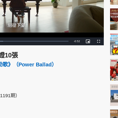
神機妙算 李丞責
緣來有理 麥玲玲
鬼靈精怪 威師兄
R
-
0:50
P
F
i
u
c
l
e
t
l
證10張
u
s
r
c
m
e
r
-
e
PCM 電腦廣場
星島頭條
星島日報
頭條日報
星島
（Power Ballad）
i
e
a
n
n
-
P
i
i
c
t
n
u
r
e
EDUPLUS
i
191期）
n
款
版權及免責聲明
Copyright © 東周網 版權所有 . 不得
g
T