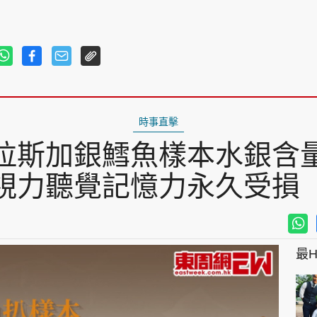
時事直擊
拉斯加銀鱈魚樣本水銀含
視力聽覺記憶力永久受損
最Hi