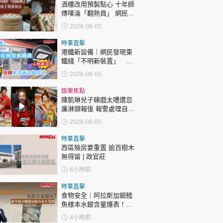
酒樓改用預製點心 十年師
傅嘆淪「翻熱員」 網民憂
傳統手藝被淘汰
2026-08-05
時事直擊
港鐵新設備｜網民發現東
鐵綫「不明新裝置」 港
鐵解畫新設備用途
2026-08-05
娛樂焦點
陳凱琳兒子睇戲太嘈遭忌
廉淋頭報復 報警處理自責
護子不力 歐錦棠陳倩揚齊
2026-08-05
表態「媽媽有責任」
時事直擊
西區殮房要重置 逾百樹木
無得留 | 政官莊
6小時前
時事直擊
食物安全｜阿拉斯加銀鱈
魚樣本水銀含量爆表！或
令視力聽覺記憶力永久受
4小時前
損