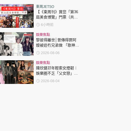
東周JETSO
【《東周刊》賞您「第36
屆美食博覽」門票（共30
張）】
6小時前
娛樂焦點
黎彼得離世│曾傳得罪阿
嫂被迫冇兄弟做 「歌神」
許冠傑親筆撰寫悼念忘友
2026-08-06
娛樂焦點
陳欣健孖年輕索女煙韌︱
娛樂圈不乏「父女戀」
「爺孫戀」 年齡差距最大
2026-08-04
達51歲 最受矚目有李龍
基謝賢