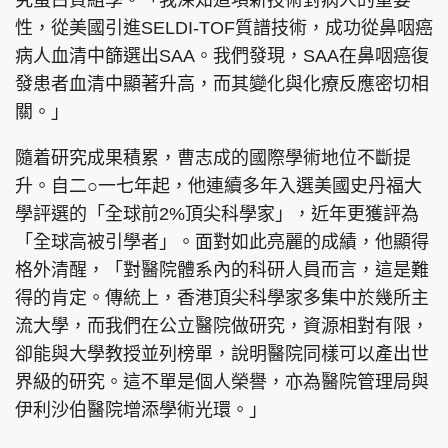
究蛋白質組學。「我深知這項新技術對病人的重要
性，從美國引進SELDI-TOF質譜技術，成功從鼻咽癌
病人血清中篩選出SAA。我們發現，SAA在鼻咽癌復
發患者血清中顯著升高，而其變化與化療反應密切相
關。」
隨着研究成果積累，曹志成的國際學術地位不斷提
升。自二○一七年起，他連續多年入選美國史丹福大
學評選的「全球前2%頂尖科學家」，近年更獲評為
「全球高被引學者」。面對如此亮麗的成績，他顯得
格外清醒，「對醫院體系內的科研人員而言，這是難
得的肯定。傳統上，香港頂尖科學家多集中於幾所主
流大學，而我們在公立醫院做研究，資源相對有限，
卻能與大學教授並列榜單，說明醫院同樣可以產出世
界級的研究。這不單是個人榮譽，亦為醫院管理局與
伊利沙伯醫院增添學術光環。」