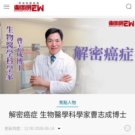
明星名人
時事財經
東周Ladies
優享生活
東周食玩通
會員活動
焦點人物
解密癌症 生物醫學科學家曹志成博士
玄學靈異
東周專欄
更新時間：12:00 2026-06-14