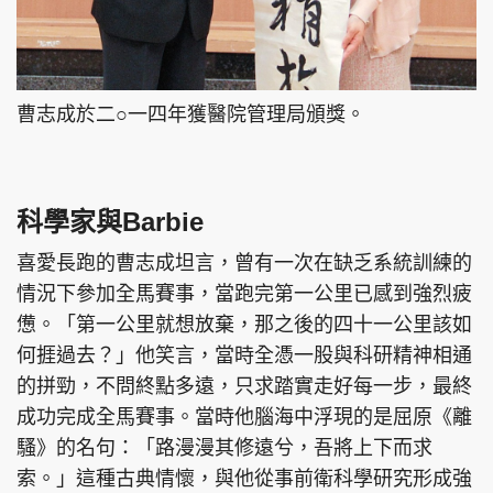
曹志成於二○一四年獲醫院管理局頒獎。
科學家與Barbie
喜愛長跑的曹志成坦言，曾有一次在缺乏系統訓練的
情況下參加全馬賽事，當跑完第一公里已感到強烈疲
憊。「第一公里就想放棄，那之後的四十一公里該如
何捱過去？」他笑言，當時全憑一股與科研精神相通
的拼勁，不問終點多遠，只求踏實走好每一步，最終
成功完成全馬賽事。當時他腦海中浮現的是屈原《離
騷》的名句：「路漫漫其修遠兮，吾將上下而求
索。」這種古典情懷，與他從事前衛科學研究形成強