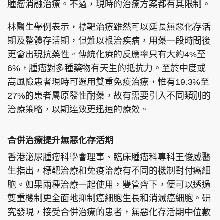
腫瘤消融治療。不過，現時的治療方案都有其限制。
林醫生舉例表示，標靶治療雖然可以延長無惡化存活
期及整體存活期，但難以根治疾病，用藥一段時間後
更會出現抗藥性。傳統化療的反應率只有大約4%至
6%，腫瘤對多種藥物有天生的抵抗力。至於中度或
高風險患者現時可選用雙重免疫治療，惟有19.3%至
27%的患者屬原發性耐藥，故有需要引入不同類別的
治療策略，以期達致更迅速的療效。
合併治療提升無惡化存活期
香港泌尿腫瘤科學會理事、臨床腫瘤科專科王俊威醫
生指出，標靶治療和免疫治療有不同的機制對付癌細
胞。如果兩種治療一起使用，雙管齊下，便可以透過
雙重機制更全面地抑制癌細胞生長和消滅癌細胞。研
究發現，接受合併治療的患者，無惡化存活期中位數