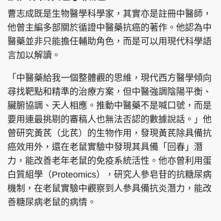
曹志成既是生物醫學科學家，其實亦是註冊中醫師，
他曾主編多部關於循證中醫藥抗癌的著作。他認為中
醫藥並非只能擔任輔助角色，而是可以用現代科學語
言加以解讀。
「中醫藥給我一個整體觀的思維，現代西方醫學傾向
尋找靶點和精準的治療方案，但中醫強調陰陽平衡、
臟腑協調、天人相應。推動中醫藥不是喊口號，而是
要用連最挑剔的審稿人也無法否認的數據說話。」他
曾研究黃芪（北芪）的生物作用，發現黃芪除具備抗
癌效用外，還在老鼠實驗中發現其具備「回春」潛
力，能改善老年老鼠的免疫系統活性。他亦曾利用蛋
白質組學（Proteomics），研究人參皂苷的抗糖尿病
機制，在老鼠實驗中觀察到人參具備抗炎潛力，能改
善糖尿病老鼠的病情。