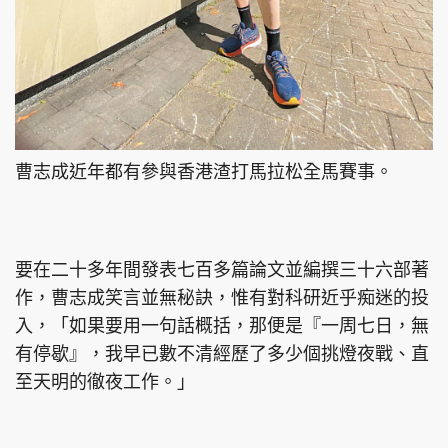
曹志成近年都有參與香港渣打馬拉松全馬賽事。
要在二十多年間發表七百多篇論文並編撰三十六部著
作，曹志成笑言並無秘訣，惟有對科研近乎痴迷的投
入，「如果要用一句話概括，那便是『一周七日，無
有停歇』，我早已數不清經歷了多少個挑燈夜戰、直
至天明的徹夜工作。」