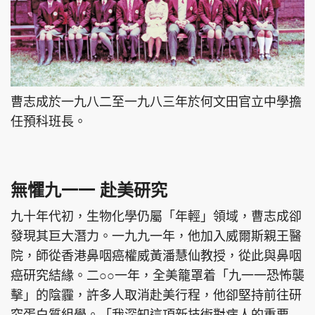
曹志成於一九八二至一九八三年於何文田官立中學擔
任預科班長。
無懼九一一 赴美研究
九十年代初，生物化學仍屬「年輕」領域，曹志成卻
發現其巨大潛力。一九九一年，他加入威爾斯親王醫
院，師從香港鼻咽癌權威黃潘慧仙教授，從此與鼻咽
癌研究結緣。二○○一年，全美籠罩着「九一一恐怖襲
擊」的陰霾，許多人取消赴美行程，他卻堅持前往研