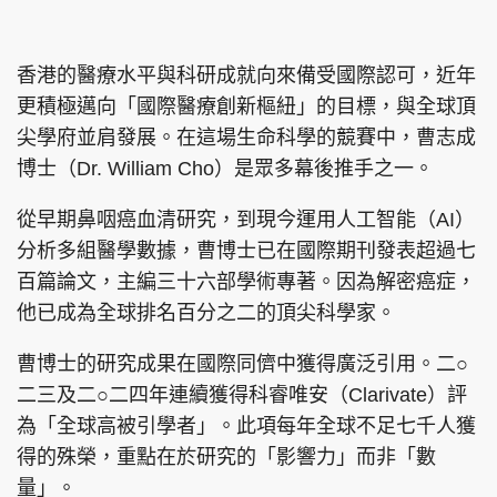
集團旗下品牌
香港的醫療水平與科研成就向來備受國際認可，近年
更積極邁向「國際醫療創新樞紐」的目標，與全球頂
尖學府並肩發展。在這場生命科學的競賽中，曹志成
東周刊
cazbuyer
東Touch
博士（Dr. William Cho）是眾多幕後推手之一。
從早期鼻咽癌血清研究，到現今運用人工智能（AI）
分析多組醫學數據，曹博士已在國際期刊發表超過七
PCM 電腦廣場
星島頭條
星島日報
百篇論文，主編三十六部學術專著。因為解密癌症，
他已成為全球排名百分之二的頂尖科學家。
曹博士的研究成果在國際同儕中獲得廣泛引用。二○
頭條日報
星島環球
The Standard
二三及二○二四年連續獲得科睿唯安（Clarivate）評
為「全球高被引學者」。此項每年全球不足七千人獲
得的殊榮，重點在於研究的「影響力」而非「數
量」。
親子王
Oh!爸媽
JobMarket