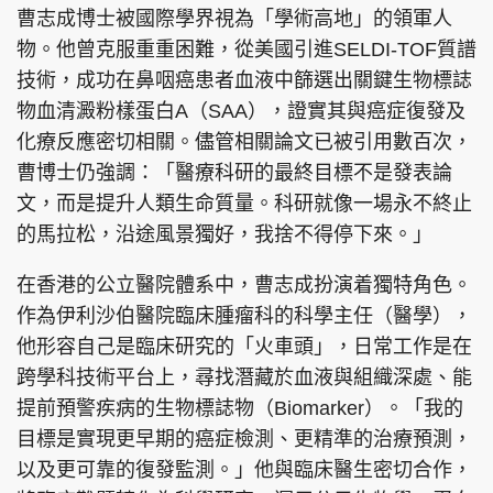
曹志成博士被國際學界視為「學術高地」的領軍人
物。他曾克服重重困難，從美國引進SELDI-TOF質譜
技術，成功在鼻咽癌患者血液中篩選出關鍵生物標誌
物血清澱粉樣蛋白A（SAA），證實其與癌症復發及
化療反應密切相關。儘管相關論文已被引用數百次，
曹博士仍強調：「醫療科研的最終目標不是發表論
文，而是提升人類生命質量。科研就像一場永不終止
的馬拉松，沿途風景獨好，我捨不得停下來。」
在香港的公立醫院體系中，曹志成扮演着獨特角色。
作為伊利沙伯醫院臨床腫瘤科的科學主任（醫學），
他形容自己是臨床研究的「火車頭」，日常工作是在
跨學科技術平台上，尋找潛藏於血液與組織深處、能
提前預警疾病的生物標誌物（Biomarker）。「我的
目標是實現更早期的癌症檢測、更精準的治療預測，
以及更可靠的復發監測。」他與臨床醫生密切合作，