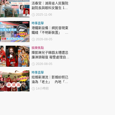
活春宮｜湖南省人民醫院
副院長與眼科女醫生 17
分鐘「激戰」片流出 動作
2025-11-06
露骨 網上瘋傳
時事直擊
港鐵新設備｜網民發現東
鐵綫「不明新裝置」 港
鐵解畫新設備用途
2026-08-05
娛樂焦點
陳凱琳兒子睇戲太嘈遭忌
廉淋頭報復 報警處理自責
護子不力 歐錦棠陳倩揚齊
2026-08-05
表態「媽媽有責任」
時事直擊
結婚新潮流｜影婚紗照已
淪為「老土」 內地「婚
前微電影」成新潮流
14小時前