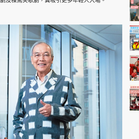
劇及棟篤笑歌劇，冀吸引更多年輕人入場。