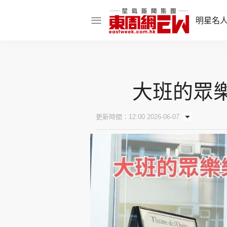
明星名
明星名人
娛樂焦點
大班的眾樂
話題人物
東姑熱話
更新時間：12:00 2026-06-07
東周食玩通
樂在灣區
東
飲食玩樂