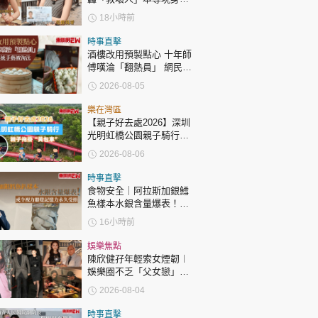
時政財經
應網民
18小時前
健康生活
時事直擊
飲食旅遊
酒樓改用預製點心 十年師
傅嘆淪「翻熱員」 網民憂
傳統手藝被淘汰
2026-08-05
樂在灣區
【親子好去處2026】深圳
光明虹橋公園親子騎行：
「電助力黃包車」2小時
2026-08-06
環湖
環球
The Standard
親子王
時事直擊
食物安全｜阿拉斯加銀鱈
魚樣本水銀含量爆表！或
令視力聽覺記憶力永久受
16小時前
損
娛樂焦點
陳欣健孖年輕索女煙韌︱
娛樂圈不乏「父女戀」
轉載 ©Eastweek.com.hk. All rights reserved.
「爺孫戀」 年齡差距最大
2026-08-04
達51歲 最受矚目有李龍
基謝賢
時事直擊