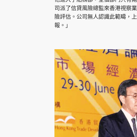
司派了信貸風險總監來香港視察業
險評估。公司無人認識此範疇，上
報。」