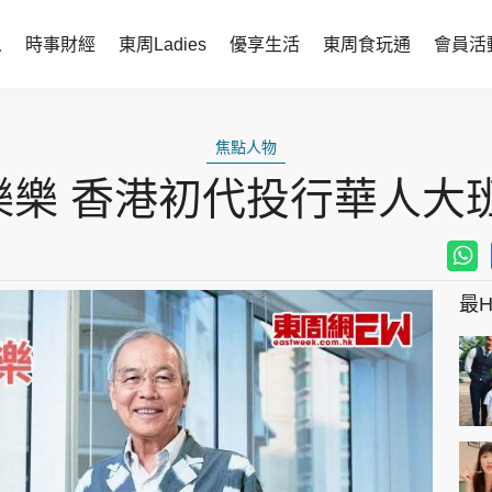
人
時事財經
東周Ladies
優享生活
東周食玩通
會員活
時事財經
東周Ladies
焦點人物
時事直擊
談情說性
樂 香港初代投行華人大班
財經智庫
時尚生活
焦點人物
健康醫美
她世代力量
卓越女性
最Hi
會員活動
玄學靈異
周JETSO
東勝運程
智富天下 李居明