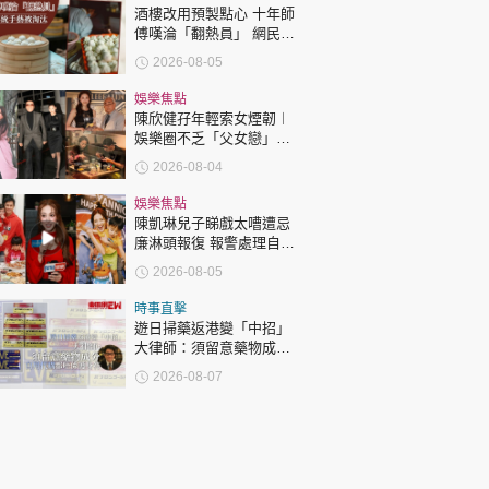
酒樓改用預製點心 十年師
傅嘆淪「翻熱員」 網民憂
傳統手藝被淘汰
2026-08-05
娛樂焦點
陳欣健孖年輕索女煙韌︱
娛樂圈不乏「父女戀」
「爺孫戀」 年齡差距最大
2026-08-04
達51歲 最受矚目有李龍
基謝賢
娛樂焦點
陳凱琳兒子睇戲太嘈遭忌
廉淋頭報復 報警處理自責
護子不力 歐錦棠陳倩揚齊
2026-08-05
表態「媽媽有責任」
時事直擊
遊日掃藥返港變「中招」
大律師：須留意藥物成分
自用代購都唔係護身符
2026-08-07