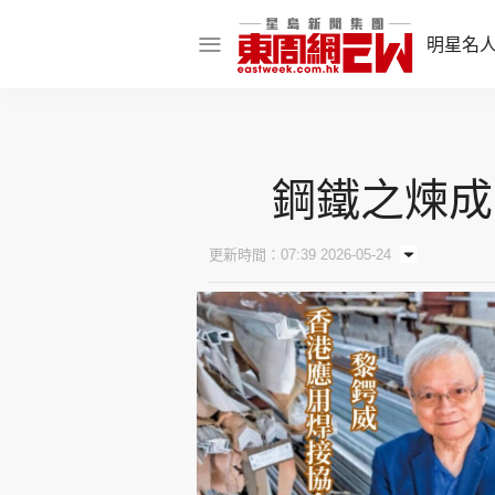
明星名
明星名人
娛樂焦點
鋼鐵之煉成
話題人物
東姑熱話
更新時間：07:39 2026-05-24
東周食玩通
樂在灣區
東
飲食玩樂