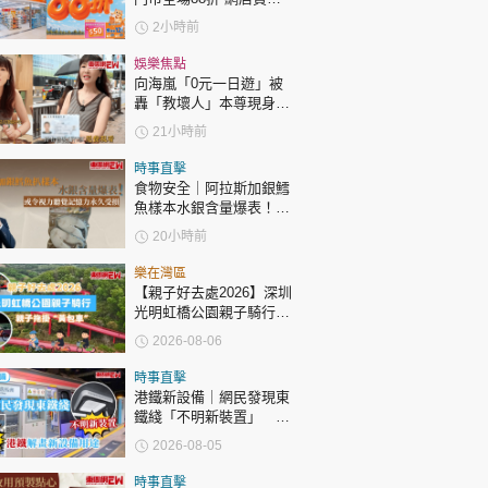
時政財經
$288同步有折
2小時前
健康生活
娛樂焦點
飲食旅遊
向海嵐「0元一日遊」被
轟「教壞人」本尊現身回
應網民
21小時前
時事直擊
食物安全｜阿拉斯加銀鱈
魚樣本水銀含量爆表！或
令視力聽覺記憶力永久受
20小時前
損
環球
The Standard
親子王
樂在灣區
【親子好去處2026】深圳
光明虹橋公園親子騎行：
「電助力黃包車」2小時
2026-08-06
環湖
時事直擊
港鐵新設備｜網民發現東
鐵綫「不明新裝置」 港
轉載 ©Eastweek.com.hk. All rights reserved.
鐵解畫新設備用途
2026-08-05
時事直擊