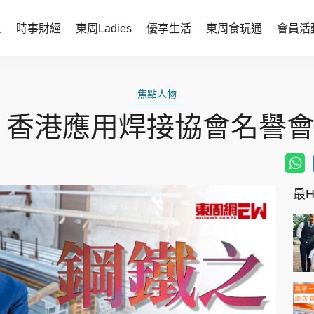
人
時事財經
東周Ladies
優享生活
東周食玩通
會員活
時事財經
東周Ladies
焦點人物
時事直擊
談情說性
 香港應用焊接協會名譽
財經智庫
時尚生活
焦點人物
健康醫美
她世代力量
卓越女性
最Hi
會員活動
玄學靈異
周JETSO
東勝運程
智富天下 李居明