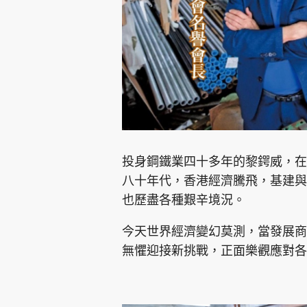
集團旗下品牌
投身鋼鐵業四十多年的黎鍔威，在
東周刊
cazbuyer
東Touch
八十年代，香港經濟騰飛，基建與
也歷盡各種艱辛境況。
今天世界經濟變幻莫測，當發展商
Oh!爸媽
JobMarket
頭條搵工
無懼迎接新挑戰，正面樂觀應對各
關於我們
聯絡我們
隱私政策聲明
使用條