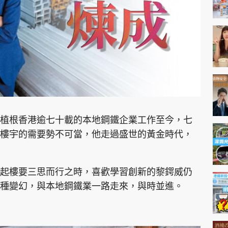
神機妙算 李丞責
緣來有理 麥玲玲
鬼靈精怪 威師兄
植根香港逾七十載的本地鋼鐵企業工作至今，七
PCM 電腦廣場
星島頭條
星島日報
頭條日報
星島
樓宇的需要勢不可當，他走過盛世的黃金時代，
起樓要三思而行之時，喜歡學習創新的黎鍔威仍
EDUPLUS
種變幻，與本地鋼鐵業一路走來，與時並進。
款
版權及免責聲明
Copyright © 東周網 版權所有 . 不得