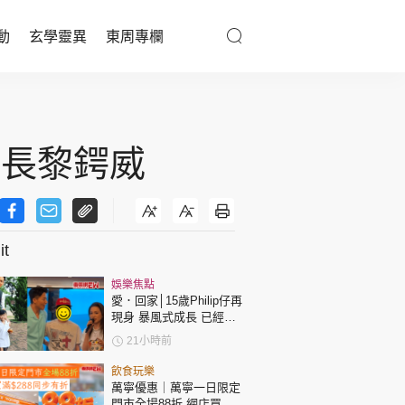
動
玄學靈異
東周專欄
優享生活
醫療百科
會長黎鍔威
親子天地
與寵同行
t
娛樂焦點
東周專欄
愛．回家│15歲Philip仔再
現身 暴風式成長 已經高
過「三太」樊亦敏！
娛樂名人
21小時前
文化藝術
飲食玩樂
萬寧優惠｜萬寧一日限定
門市全場88折 網店買滿