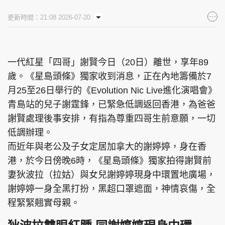
更新時間：21:08 2026-07-20
一代紅星「四哥」謝賢今日（20日）離世，享年89
歲。《星島頭條》獨家收到消息，正在內地籌備於7
月25至26日舉行的《Evolution Nic Live進化演唱會》
青島站的兒子謝霆鋒，已緊急低調返回香港，為爸爸
謝賢處理後事安排，有指為尊重四哥生前意願，一切
低調辦理。
而近年與老公及子女定居加拿大的謝婷婷，身在香
港，於今日傍晚6時，《星島頭條》獨家拍得謝賢前
妻狄波拉（拉姑）與女兒謝婷婷現身中環置地廣場，
謝婷婷一身全黑打扮，黑超口罩遮面，神情哀傷，全
程緊緊翹實母親。