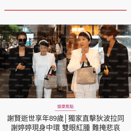
娛樂焦點
謝賢逝世享年89歲│獨家直擊狄波拉同
謝婷婷現身中環 雙眼紅腫 難掩悲哀