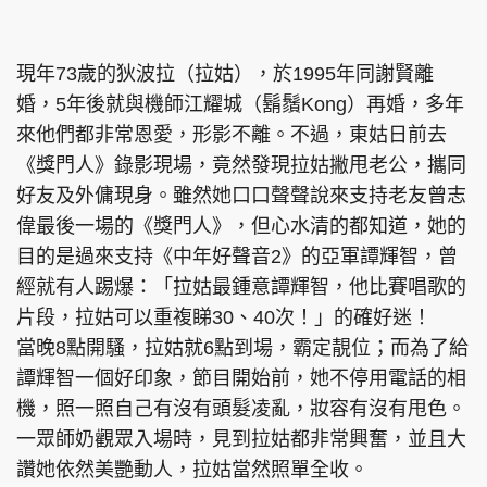
集團旗下品牌
現年73歲的狄波拉（拉姑），於1995年同謝賢離
婚，5年後就與機師江耀城（鬍鬚Kong）再婚，多年
來他們都非常恩愛，形影不離。不過，東姑日前去
東周刊
cazbuyer
東Touch
《獎門人》錄影現場，竟然發現拉姑撇甩老公，攜同
好友及外傭現身。雖然她口口聲聲說來支持老友曾志
偉最後一場的《獎門人》，但心水清的都知道，她的
目的是過來支持《中年好聲音2》的亞軍譚輝智，曾
PCM 電腦廣場
星島頭條
星島日報
經就有人踢爆：「拉姑最鍾意譚輝智，他比賽唱歌的
片段，拉姑可以重複睇30、40次！」的確好迷！
當晚8點開騷，拉姑就6點到場，霸定靚位；而為了給
頭條日報
星島環球
The Standard
譚輝智一個好印象，節目開始前，她不停用電話的相
機，照一照自己有沒有頭髮凌亂，妝容有沒有甩色。
一眾師奶觀眾入場時，見到拉姑都非常興奮，並且大
讚她依然美艷動人，拉姑當然照單全收。
親子王
Oh!爸媽
JobMarket