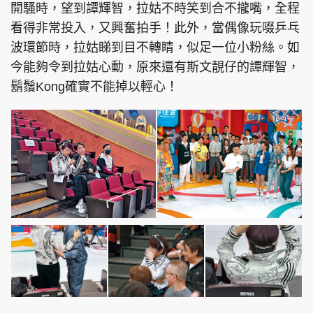
開騷時，望到譚輝智，拉姑不時笑到合不攏嘴，全程
看得非常投入，又興奮拍手！此外，當偶像玩啜乒乓
波環節時，拉姑睇到目不轉睛，似足一位小粉絲。如
今能夠令到拉姑心動，原來還有斯文靚仔的譚輝智，
頭條搵工
EDUPLUS
鬍鬚Kong確實不能掉以輕心！
關於我們
使用條款
聯絡我們
版權及免責聲明
隱私政策聲明
Copyright © 東周網 版權所有 . 不得轉載
©Eastweek.com.hk. All rights reserved.