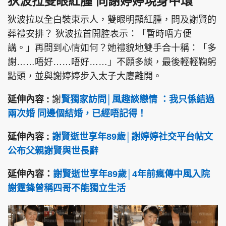
狄波拉雙眼紅腫 同謝婷婷現身中環
狄波拉以全白裝束示人，雙眼明顯紅腫，問及謝賢的
葬禮安排？ 狄波拉首開腔表示：「暫時唔方便
講。」再問到心情如何？她禮貌地雙手合十稱：「多
謝……唔好……唔好……」不願多談，最後輕輕鞠躬
點頭，並與謝婷婷步入太子大廈離開。
延伸內容 :
謝
賢獨家訪問│風趣談戀情 ：我只係結過
兩次婚 同邊個結婚，已經唔記得！
延伸內容 :
謝賢逝世享年89歲│謝婷婷社交平台帖文
公布父親謝賢與世長辭
延伸內容：
謝賢逝世享年89歲│4年前瘋傳中風入院
謝霆鋒曾稱四哥不能獨立生活