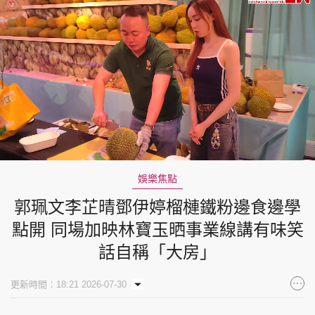
Loaded
:
Unmute
8.30%
娛樂焦點
郭珮文李芷晴鄧伊婷榴槤鐵粉邊食邊學
點開 同場加映林寶玉晒事業線講有味笑
話自稱「大房」
更新時間：18:21 2026-07-30