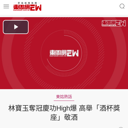
明星名人
時事財經
Play
Video
東周Ladies
優享生活
東周食玩通
會員活動
東姑熱話
林寶玉奪冠慶功High爆 高舉「酒杯獎
玄學靈異
東周專欄
座」敬酒