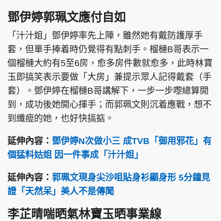
鄧伊婷郭珮文應付自如
「汁汁姐」鄧伊婷率先上陣，雖然她有戴防護厚手
套，但單手捧着時仍覺得有點刺手。榴槤B哥表示一
個榴槤大約有5至6房，愈多房件數就愈多，此時林寶
玉即搞笑表示要做「大房」兼提示眾人記得戴套（手
套）。鄧伊婷在榴槤B哥講解下，一步一步嚟總算開
到，成功後她開心揮手；而郭珮文則沉着應戰，想不
到纖瘦的她，也好快搞掂。
延伸內容：
鄧伊婷N次做小三 成TVB「御用邪花」有
個猛料姑姐 因一件事成「汁汁姐」
延伸內容：
郭珮文現身尖沙咀貼身衫顯身形 5分鐘見
證「天然呆」美人不是傳聞
李芷晴喘晒氣林寶玉晒事業線