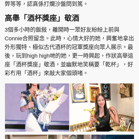
弊等等，認真係打爛沙盤問到篤。
高舉「酒杯獎座」敬酒
3個多小時的飯敍，離開時一眾好友紛紛上前與
頭條搵工
EDUPLUS
Connie合照留念。此時，心情大好的她，興奮地拿出
外形獨特、極似古代酒杯的冠軍獎座向眾人展示。最
後，玩到high high哋的她，更一時興起，作狀高舉這
關於我們
使用條款
座「酒杯獎座」敬酒，並幽默地笑稱要「乾杯」，好
聯絡我們
版權及免責聲明
彩冇用「酒杯」來敲大家個頭啫。
隱私政策聲明
Copyright © 東周網 版權所有 . 不得轉載
©Eastweek.com.hk. All rights reserved.