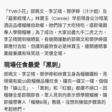
「TVB小花」郭珮文、李芷晴、鄧伊婷（汁汁姐）及
「最索經埋人」林寶玉（Connie）早前現身尖沙咀某
酒店品嚐榴槤自助餐。她們除了大吃特吃，還即場跟
專人學開榴槤；為了成功，大家出盡九牛二虎之力，
李芷晴開到喘晒氣，有做開運動的郭珮文和鄧伊婷還
算應付自如，但講到最煞食必是林寶玉，邊開邊晒事
業線兼講有味笑話，笑爆全場。
現場任食最愛「黑刺」
郭珮文、李芷晴、鄧伊婷和林寶玉身為榴槤鐵粉，見
現場有逾10款榴槤品種任食，攞完一碟又一碟，個個
對「貓山王」、「黑刺」和「紅蝦」都讚不絕口。因
榴槤全是即開即食，眾人見到均表示想學開榴槤，隨
即搵嚟專人「榴槤B哥」教路，沒想到幾個步驟真的
考起她們。