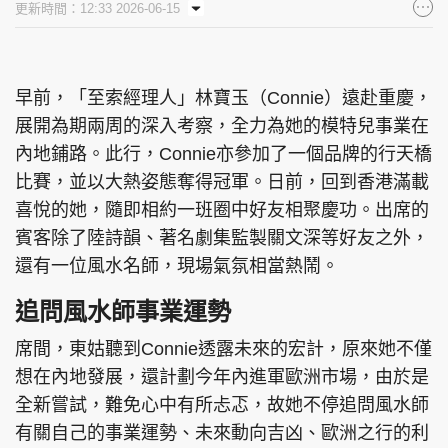
更新時間：12:33 2026-06-15
集團旗下品牌
早前，「至索經理人」林寶玉（Connie）遠赴重慶，
展開為期兩周的深入考察，全力為她的模特兒事業在
東周刊
cazbuyer
東Touch
內地鋪路。此行，Connie亦參加了一個品牌的行天橋
比賽，並以大熱姿態奪得冠軍。日前，回到香港滿載
喜悅的她，隨即相約一班圈中好友相聚慶功。出席的
PCM 電腦廣場
星島頭條
星島日報
賓客除了陸詩韻、著名劇集監製關文深等好友之外，
還有一位風水名師，現場氣氛相當熱鬧。
追問風水師事業運勢
頭條日報
星島環球
The Standard
席間，東姑聽到Connie透露未來的宏計，原來她不僅
想在內地發展，還計劃今年內進軍歐洲市場，由於是
全新嘗試，難免心中有所忐忑，故她不停追問風水師
有關自己的事業運勢、未來動向吉凶、歐洲之行的利
親子王
Oh!爸媽
JobMarket