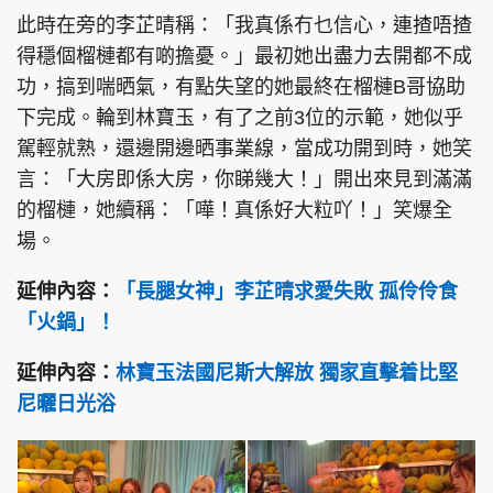
此時在旁的李芷晴稱：「我真係冇乜信心，連揸唔揸
得穩個榴槤都有啲擔憂。」最初她出盡力去開都不成
功，搞到喘晒氣，有點失望的她最終在榴槤B哥協助
下完成。輪到林寶玉，有了之前3位的示範，她似乎
駕輕就熟，還邊開邊晒事業線，當成功開到時，她笑
言：「大房即係大房，你睇幾大！」開出來見到滿滿
的榴槤，她續稱：「嘩！真係好大粒吖！」笑爆全
場。
延伸內容：
「長腿女神」李芷晴求愛失敗 孤伶伶食
「火鍋」！
延伸內容：
林寶玉法國尼斯大解放 獨家直擊着比堅
尼曬日光浴