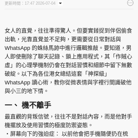
更新時間：17:47 2026-07-04
集團旗下品牌
女人的直覺，往往準得驚人。但要實錘捉到伴侶偷食
出軌，光靠直覺並不足夠，更需要從日常對話與
東周刊
cazbuyer
東Touch
WhatsApp 的蛛絲馬跡中進行邏輯推敲。要知道，男
人即使刪除了聊天記錄、鎖上應用程式，其「作賊心
虛」的心理學機制仍會在對話習慣和細節中留下無數
PCM 電腦廣場
星島頭條
星島日報
破綻。以下為各位港女總結這套「神探級」
WhatsApp 讀心術，教你從微表情與字裡行間識破他
與小三的地下情。
一、 機不離手
頭條日報
星島環球
The Standard
最直觀的背叛信號，往往不是對話內容，而是他對手
機擺放及使用習慣的極度防禦姿態。
‧屏幕向下的強迫症： 以前他會把手機隨便扔在梳
親子王
Oh!爸媽
JobMarket