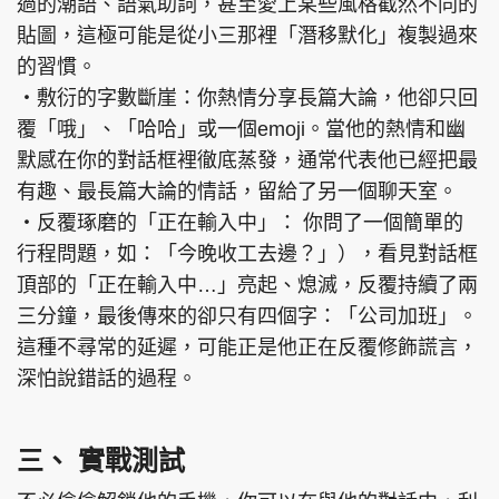
過的潮語、語氣助詞，甚至愛上某些風格截然不同的
貼圖，這極可能是從小三那裡「潛移默化」複製過來
的習慣。
‧敷衍的字數斷崖：你熱情分享長篇大論，他卻只回
覆「哦」、「哈哈」或一個emoji。當他的熱情和幽
默感在你的對話框裡徹底蒸發，通常代表他已經把最
有趣、最長篇大論的情話，留給了另一個聊天室。
‧反覆琢磨的「正在輸入中」： 你問了一個簡單的
行程問題，如：「今晚收工去邊？」），看見對話框
頂部的「正在輸入中…」亮起、熄滅，反覆持續了兩
三分鐘，最後傳來的卻只有四個字：「公司加班」。
這種不尋常的延遲，可能正是他正在反覆修飾謊言，
深怕說錯話的過程。
三、 實戰測試