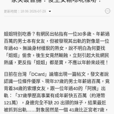
更新時間：18:06 2026-07-29
姐姐特別吃香？有網民出帖指有一位30多歲、年薪過
百萬的男士本有女友，但被發現其出軌的對像是一位
年過40、無論身材樣貎的熟女，說不明白為何要找
「姐姐」偷食，後生女竟然輸蝕，立刻引起大批網民
熱議，更反指「姐姐」都是寶，不應以年齡來歧視！
日前在台灣「DCard」論壇出現一篇帖文，發文者說
認識一位條件優厚、現年37歲的男士年薪過百萬，竟
背着34歲的索爆女友，跟一位年過40的「阿姨」出
軌：「37歲學歷高事業有成年薪快五百萬（約港幣
121萬），身邊完全不缺 20 出頭的妹子，結果最近
被抓到出軌……對象居然是一個 41歲比正宮老7歲，