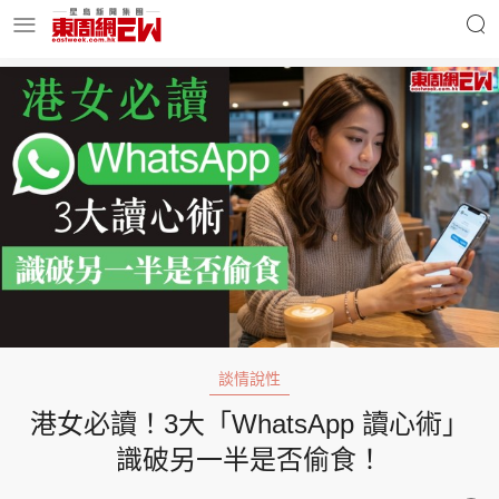
明星名人
時事財經
東周Ladies
優享生活
東周食玩通
會員活動
談情說性
港女必讀！3大「WhatsApp 讀心術」
玄學靈異
東周專欄
識破另一半是否偷食！