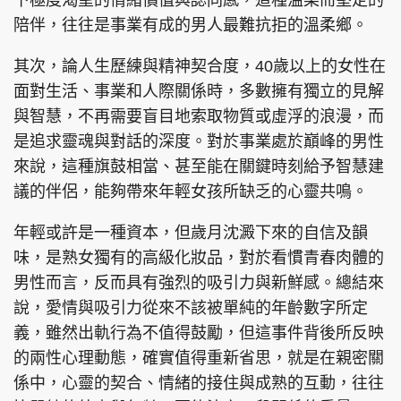
下極度渴望的情緒價值與認同感，這種溫柔而堅定的
陪伴，往往是事業有成的男人最難抗拒的溫柔鄉。
其次，論人生歷練與精神契合度，40歲以上的女性在
面對生活、事業和人際關係時，多數擁有獨立的見解
與智慧，不再需要盲目地索取物質或虛浮的浪漫，而
是追求靈魂與對話的深度。對於事業處於巔峰的男性
來說，這種旗鼓相當、甚至能在關鍵時刻給予智慧建
議的伴侶，能夠帶來年輕女孩所缺乏的心靈共鳴。
年輕或許是一種資本，但歲月沈澱下來的自信及韻
味，是熟女獨有的高級化妝品，對於看慣青春肉體的
男性而言，反而具有強烈的吸引力與新鮮感。總結來
說，愛情與吸引力從來不該被單純的年齡數字所定
義，雖然出軌行為不值得鼓勵，但這事件背後所反映
的兩性心理動態，確實值得重新省思，就是在親密關
係中，心靈的契合、情緒的接住與成熟的互動，往往