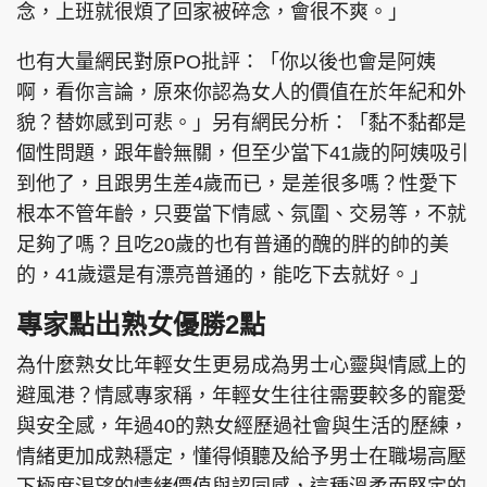
念，上班就很煩了回家被碎念，會很不爽。」
也有大量網民對原PO批評：「你以後也會是阿姨
啊，看你言論，原來你認為女人的價值在於年紀和外
貌？替妳感到可悲。」另有網民分析：「黏不黏都是
個性問題，跟年齡無關，但至少當下41歲的阿姨吸引
到他了，且跟男生差4歲而已，是差很多嗎？性愛下
根本不管年齡，只要當下情感、氛圍、交易等，不就
足夠了嗎？且吃20歲的也有普通的醜的胖的帥的美
的，41歲還是有漂亮普通的，能吃下去就好。」
專家點出熟女優勝2點
為什麼熟女比年輕女生更易成為男士心靈與情感上的
避風港？情感專家稱，年輕女生往往需要較多的寵愛
與安全感，年過40的熟女經歷過社會與生活的歷練，
情緒更加成熟穩定，懂得傾聽及給予男士在職場高壓