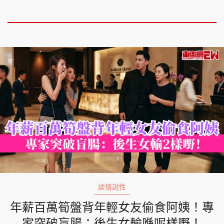
談情說性
年薪百萬筍盤背年輕女友偷食阿姨！專
家突破盲腸：後生女輸喺呢樣嘢！