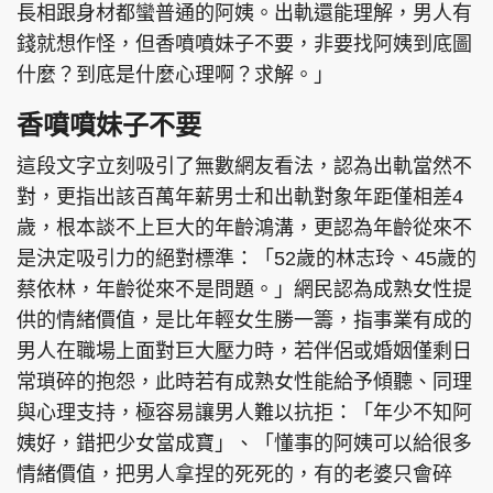
長相跟身材都蠻普通的阿姨。出軌還能理解，男人有
錢就想作怪，但香噴噴妹子不要，非要找阿姨到底圖
什麼？到底是什麼心理啊？求解。」
香噴噴妹子不要
這段文字立刻吸引了無數網友看法，認為出軌當然不
對，更指出該百萬年薪男士和出軌對象年距僅相差4
歲，根本談不上巨大的年齡鴻溝，更認為年齡從來不
是決定吸引力的絕對標準：「52歲的林志玲、45歲的
蔡依林，年齡從來不是問題。」網民認為成熟女性提
供的情緒價值，是比年輕女生勝一籌，指事業有成的
男人在職場上面對巨大壓力時，若伴侶或婚姻僅剩日
常瑣碎的抱怨，此時若有成熟女性能給予傾聽、同理
與心理支持，極容易讓男人難以抗拒：「年少不知阿
姨好，錯把少女當成寶」、「懂事的阿姨可以給很多
情緒價值，把男人拿捏的死死的，有的老婆只會碎