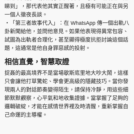
睇到」，那代表他其實正醒著，且極有可能正在與另
一個人徹夜長談。
‧「第三者故事代入」：在 WhatsApp 傳一個出軌八
卦新聞給他，並問他意見。如果他表現得異常包容、
試圖為出軌者合理化，甚至顯得極度抗拒討論這個話
題，這通常是他自身罪惡感的投射。
相信直覺，智慧取證
捉姦的最高境界不是當場歇斯底里地大吵大鬧，這樣
只會讓他打草驚蛇、學會更高級的隱藏技巧。當你發
現兩人的對話節奏變得陌生，請保持冷靜，用這些細
節默默觀察，心平氣和地收集證據。當掌握了足夠的
邏輯破綻，才能在感情世界裡及時清醒，重新掌握自
己命運的主導權。