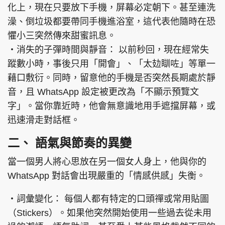
化上，現在只要放下手機，屏幕必定朝下。甚至連洗
澡、倒垃圾都要帶同手機進浴室，這代表他隨時在恐
懼小三突然傳來甜蜜訊息。
‧消失的子彈時間與靜音： 以前秒回，現在經常失
頭條搵工
EDUPLUS
蹤數小時，事後只用「開會」、「太攰瞓咗」等單一
藉口敷衍。同時，留意他的手機是否突然長期處於靜
關於我們
使用條款
音，且 WhatsApp 設定被更改為「不顯示預覽文
字」。當你靠近時，他會無意識地用手遮擋屏幕，或
聯絡我們
版權及免責聲明
迅速滑走對話框。
隱私政策聲明
二、 語氣與節奏的異變
當一個男人將心思放在另一個女人身上，他與你的
Copyright © 東周網 版權所有 . 不得轉載
WhatsApp 對話會出現嚴重的「情感供感」失衡。
©Eastweek.com.hk. All rights reserved.
‧詞彙變化： 每個人都有特定的口頭禪或常用貼圖
（Stickers）。如果他突然開始使用一些過去從未用