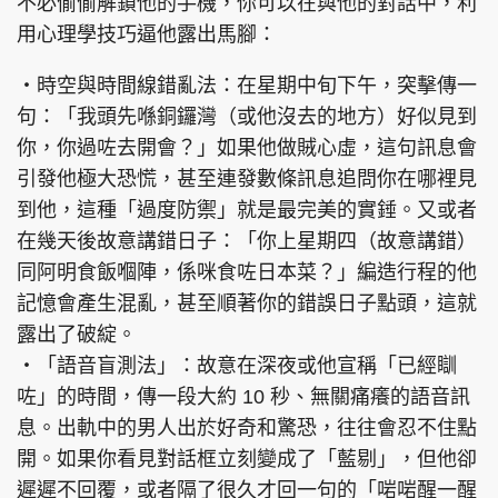
不必偷偷解鎖他的手機，你可以在與他的對話中，利
用心理學技巧逼他露出馬腳：
‧時空與時間線錯亂法：在星期中旬下午，突擊傳一
句：「我頭先喺銅鑼灣（或他沒去的地方）好似見到
你，你過咗去開會？」如果他做賊心虛，這句訊息會
引發他極大恐慌，甚至連發數條訊息追問你在哪裡見
到他，這種「過度防禦」就是最完美的實錘。又或者
在幾天後故意講錯日子：「你上星期四（故意講錯）
同阿明食飯嗰陣，係咪食咗日本菜？」編造行程的他
記憶會產生混亂，甚至順著你的錯誤日子點頭，這就
露出了破綻。
‧「語音盲測法」：故意在深夜或他宣稱「已經瞓
咗」的時間，傳一段大約 10 秒、無關痛癢的語音訊
息。出軌中的男人出於好奇和驚恐，往往會忍不住點
開。如果你看見對話框立刻變成了「藍剔」，但他卻
遲遲不回覆，或者隔了很久才回一句的「啱啱醒一醒