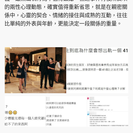
的兩性心理動態，確實值得重新省思，就是在親密關
係中，心靈的契合、情緒的接住與成熟的互動，往往
比單純的外表與年齡，更能決定一段關係的重量。