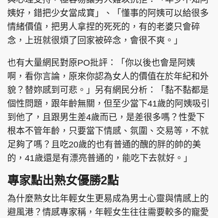
姨好，錯把少女當成寶」、「懂事的阿姨可以給很多
情緒價值，把男人拿捏的死死的，有的老婆只會碎
念，上班就很煩了回家被碎念，會很不爽。」
也有大量網民對原PO批評：「你以後也會是阿姨
啊，看你言論，原來你認為女人的價值在於年紀和外
貌？替妳感到可悲。」另有網民分析：「黏不黏都是
個性問題，跟年齡無關，但至少當下41歲的阿姨吸引
到他了，且跟男生差4歲而已，是差很多嗎？性愛下
根本不管年齡，只要當下情感、氛圍、交易等，不就
足夠了嗎？且吃20歲的也有普通的醜的胖的帥的美
的，41歲還是有漂亮普通的，能吃下去就好。」
專家點出熟女優勝2點
為什麼熟女比年輕女生更易成為男士心靈與情感上的
避風港？情感專家稱，年輕女生往往需要較多的寵愛