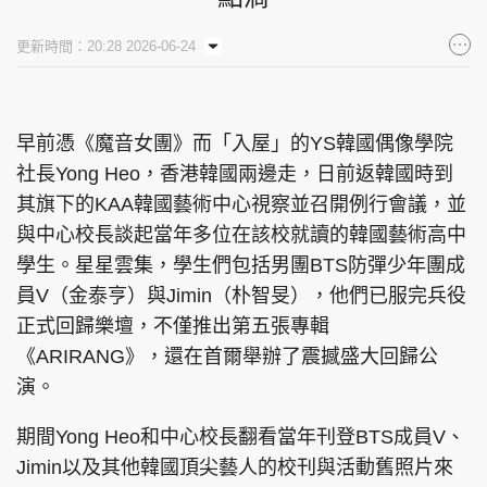
集團旗下品牌
更新時間：20:28 2026-06-24
早前憑《魔音女團》而「入屋」的YS韓國偶像學院
東周刊
cazbuyer
東Touch
社長Yong Heo，香港韓國兩邊走，日前返韓國時到
其旗下的KAA韓國藝術中心視察並召開例行會議，並
與中心校長談起當年多位在該校就讀的韓國藝術高中
PCM 電腦廣場
星島頭條
星島日報
學生。星星雲集，學生們包括男團BTS防彈少年團成
員V（金泰亨）與Jimin（朴智旻），他們已服完兵役
正式回歸樂壇，不僅推出第五張專輯
《ARIRANG》，還在首爾舉辦了震撼盛大回歸公
頭條日報
星島環球
The Standard
演。
期間Yong Heo和中心校長翻看當年刊登BTS成員V、
Jimin以及其他韓國頂尖藝人的校刊與活動舊照片來
親子王
Oh!爸媽
JobMarket