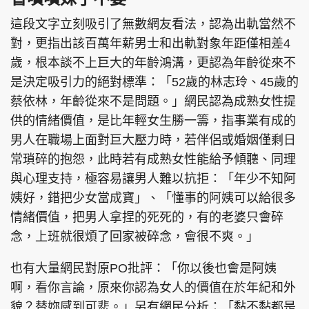
這段文字立刻吸引了無數網友看法，認為出軌當然不
對，更指出該百萬年薪男士和出軌對象年距僅相差4
歲，根本談不上巨大的年齡鴻溝，更認為年齡從來不
是決定吸引力的絕對標準：「52歲的林志玲、45歲的
蔡依林，年齡從來不是問題。」網民認為成熟女性提
供的情緒價值，是比年輕女生勝一籌，指事業有成的
男人在職場上面對巨大壓力時，若伴侶或婚姻僅剩日
常瑣碎的抱怨，此時若有成熟女性能給予傾聽、同理
與心理支持，極容易讓男人難以抗拒：「年少不知阿
姨好，錯把少女當成寶」、「懂事的阿姨可以給很多
情緒價值，把男人拿捏的死死的，有的老婆只會碎
念，上班就很煩了回家被碎念，會很不爽。」
也有大量網民對原PO批評：「你以後也會是阿姨
啊，看你言論，原來你認為女人的價值在於年紀和外
貌？替妳感到可悲。」另有網民分析：「黏不黏都是