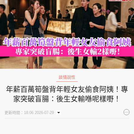
談情說性
年薪百萬筍盤背年輕女友偷食阿姨！專
家突破盲腸：後生女輸喺呢樣嘢！
更新時間：18:06 2026-07-29