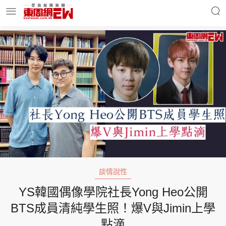
明星名人
時事財經
東周Ladies
優享生活
東周食玩通
會員活動
談情說性
YS韓國偶像學院社長Yong Heo公開
玄學靈異
東周專欄
BTS成員清純學生照！爆V與Jimin上學
點滴