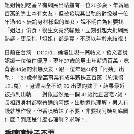
姐姐特別吃香？有網民出帖指有一位30多歲、年薪過
百萬的男士本有女友，但被發現其出軌的對像是一位
年過40、無論身材樣貎的熟女，說不明白為何要找
「姐姐」偷食，後生女竟然輸蝕，立刻引起大批網民
熱議，更反指「姐姐」都是寶，不應以年齡來歧視！
日前在台灣「DCard」論壇出現一篇帖文，發文者說
認識一位條件優厚、現年37歲的男士年薪過百萬，竟
背着34歲的索爆女友，跟一位年過40的「阿姨」出
軌：「37歲學歷高事業有成年薪快五百萬（約港幣
121萬），身邊完全不缺 20 出頭的妹子，結果最近
被抓到出軌……對象居然是一個 41歲比正宮老7歲，
長相跟身材都蠻普通的阿姨。出軌還能理解，男人有
錢就想作怪，但香噴噴妹子不要，非要找阿姨到底圖
什麼？到底是什麼心理啊？求解。」
香噴噴妹子不要