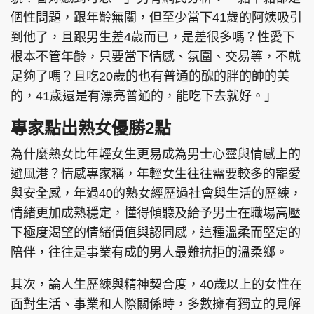
個性問題，跟年齡無關，但至少當下41歲的阿姨吸引
到他了，且跟男生差4歲而已，是差很多嗎？性愛下
根本不管年齡，只要當下情感、氛圍、交易等，不就
足夠了嗎？且吃20歲的也有普通的醜的胖的帥的美
的，41歲還是有漂亮普通的，能吃下去就好。」
專家點出熟女優勝2點
為什麼熟女比年輕女生更易成為男士心靈與情感上的
避風港？情感專家稱，年輕女生往往需要較多的寵愛
與安全感，年過40的熟女經歷過社會與生活的歷練，
情緒更加成熟穩定，懂得傾聽及給予男士在職場高壓
下極度渴望的情緒價值與認同感，這種溫柔而堅定的
陪伴，往往是事業有成的男人最難抗拒的溫柔鄉。
其次，論人生歷練與精神契合度，40歲以上的女性在
面對生活、事業和人際關係時，多數擁有獨立的見解