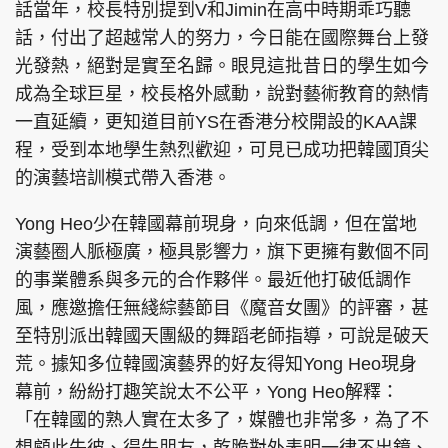
話當年，校長特別提到V和Jimin在高中時期乖巧聽
話，付出了超越常人的努力，今日能在國際舞台上發
光發熱，絕對是實至名歸。眼見這批昔日的學生如今
成為全球巨星，校長格外感動，說對藝術教育的熱情
頭條搵工
EDUPLUS
一直延續，更知道目前YS在香港分校開設的KAA課
程，受到本地學生熱烈歡迎，可見已成功把韓國頂尖
的演藝培訓模式帶入香港。
關於我們
使用條款
聯絡我們
版權及免責聲明
Yong Heo少在韓國幕前現身，向來低調，但在當地
隱私政策聲明
演藝圈人脈極廣，極具影響力，旗下更擁有數個不同
的事業體系與多元的合作夥伴。最近他打破低調作
風，應邀擔任無綫綜藝節目《魔音女團》的評審，甚
至特別派出韓國天團級的舞蹈老師指導，可說是破天
Copyright © 東周網 版權所有 . 不得轉載
©Eastweek.com.hk. All rights reserved.
荒。據知多位韓國演藝界的好友得知Yong Heo現身
幕前，紛紛打趣笑說太不公平，Yong Heo解釋：
「在韓國的熟人實在太多了，媒體也非常多，為了不