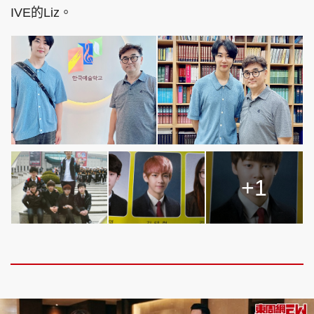
IVE的Liz。
+1