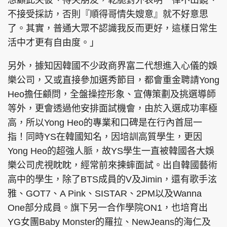
想顧此失彼、得失朋友，乾脆對外表明一律不出鏡、
不接受採訪，否則『順得哥情失嫂意』就不好意思
了。其實，普通大眾不認識我反而更好，這樣日常生
活中才更有自由度。」
另外，據知因韓國不少政商界富二代想進入心儀的娛
樂公司，又或直接參加選秀節目，都會重金聘請Yong
Heo擔任顧問，全盤操控形象、宣傳策劃及挑選導師
等外，更會透過他安排面試機會，由於入選成功率極
高，所以Yong Heo的專業和口碑是在行內首屈一
指！同時YS在韓國知名，因培訓高質學生，更因
Yong Heo的超強人脈，故YS學生一直被韓國各大娛
樂公司虎視眈眈，經常前來揀蟀面試。出自韓國藝術
高中的學生，除了BTS成員的V及Jimin，還有歌手泫
雅、GOT7、A Pink、SISTAR、2PM以及Wanna
One部分成員。旗下另一合作學院ON1，也培育出
YG女團Baby Monster的羅拉、NewJeans的海仁及