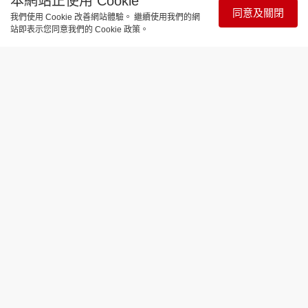
本網站正使用 Cookie
同意及關閉
我們使用 Cookie 改善網站體驗。 繼續使用我們的網
站即表示您同意我們的 Cookie 政策。
談情說性
70歲失婚和服大師一夜情只摸大脾？玩
XX譜出幸福黃昏戀！
更新時間：18:17 2026-07-23
請相信愛情。當以為人生下半場還是孤單的人孤單一
個時，愛情偏偏降臨！一位70歲、日本著名的和服大
師，早年已離婚，從未想過有第二春，怎想到一頭銀