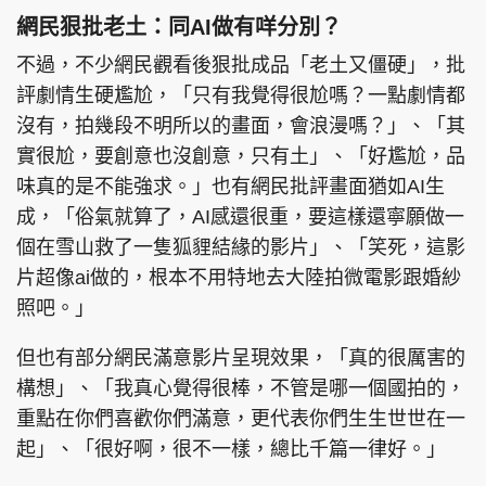
網民狠批老土：同AI做有咩分別？
不過，不少網民觀看後狠批成品「老土又僵硬」，批
評劇情生硬尷尬，「只有我覺得很尬嗎？一點劇情都
沒有，拍幾段不明所以的畫面，會浪漫嗎？」、「其
實很尬，要創意也沒創意，只有土」、「好尷尬，品
味真的是不能強求。」也有網民批評畫面猶如AI生
成，「俗氣就算了，AI感還很重，要這樣還寧願做一
個在雪山救了一隻狐貍結緣的影片」、「笑死，這影
片超像ai做的，根本不用特地去大陸拍微電影跟婚紗
照吧。」
但也有部分網民滿意影片呈現效果，「真的很厲害的
構想」、「我真心覺得很棒，不管是哪一個國拍的，
重點在你們喜歡你們滿意，更代表你們生生世世在一
起」、「很好啊，很不一樣，總比千篇一律好。」