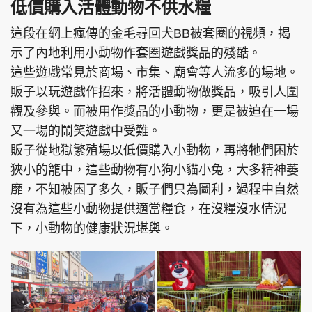
低價購入活體動物不供水糧
這段在網上瘋傳的金毛尋回犬BB被套圈的視頻，揭
示了內地利用小動物作套圈遊戲獎品的殘酷。
這些遊戲常見於商場、市集、廟會等人流多的場地。
販子以玩遊戲作招來，將活體動物做獎品，吸引人圍
觀及參與。而被用作獎品的小動物，更是被迫在一場
又一場的鬧笑遊戲中受難。
販子從地獄繁殖場以低價購入小動物，再將牠們困於
狹小的籠中，這些動物有小狗小貓小兔，大多精神萎
靡，不知被困了多久，販子們只為圖利，過程中自然
沒有為這些小動物提供適當糧食，在沒糧沒水情況
下，小動物的健康狀況堪輿。