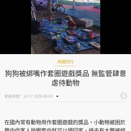
Loaded
:
Unmute
100.00%
與寵同行
狗狗被綁嘴作套圈遊戲獎品 無監管肆意
虐待動物
更新時間：14:17 2026-08-08
在國內常有動物用作套圈遊戲的獎品，小動物被困於
籠中供客人拋圈套中就可以領回家，過去有大鵝被綁