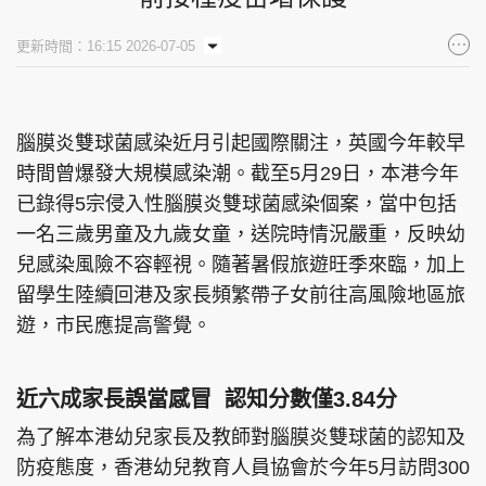
集團旗下品牌
更新時間：16:15 2026-07-05
腦膜炎雙球菌感染近月引起國際關注，英國今年較早
東周刊
cazbuyer
東Touch
時間曾爆發大規模感染潮。截至5月29日，本港今年
已錄得5宗侵入性腦膜炎雙球菌感染個案，當中包括
一名三歲男童及九歲女童，送院時情況嚴重，反映幼
PCM 電腦廣場
星島頭條
星島日報
兒感染風險不容輕視。隨著暑假旅遊旺季來臨，加上
留學生陸續回港及家長頻繁帶子女前往高風險地區旅
遊，市民應提高警覺。
頭條日報
星島環球
The Standard
近六成家長誤當感冒 認知分數僅3.84分
為了解本港幼兒家長及教師對腦膜炎雙球菌的認知及
防疫態度，香港幼兒教育人員協會於今年5月訪問300
親子王
Oh!爸媽
JobMarket