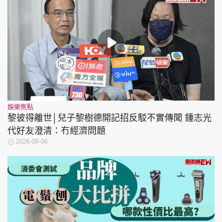
娛樂焦點
黎彼得離世│兒子黎樹德開記招反駁不實傳聞 鍾志光
代好友澄清：冇經濟問題
2026-08-06