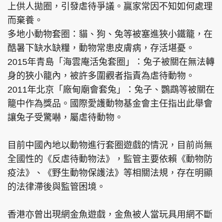
上供人拋圈，引發虐待爭議。贏家常因不知如何處理
而棄養。
多地小動物套圈：貓、狗、兔等被塞進狹小鐵籠，在
酷暑下缺水缺糧，動物常患皮膚病，存活堪憂。
2015年青島「海雲庵活兔套圈」：兔子被關在無法轉
身的狹小籠內，被許多圍觀者指責為虐待動物。
2011年北京「廠甸廟會套兔」：兔子、鸚鵡等被關在
籠中作為獎品。國際愛護動物基金會主任指出此舉會
讓兔子受驚嚇，屬虐待動物。
目前中國內地以動物進行套圈遊戲的情況，目前尚無
全國性的《反虐待動物法》，監管主要依賴《動物防
疫法》、《野生動物保護法》等相關法規，存在明顯
的法律滯後與監管困境。
香港亦曾出現網金魚遊戲，金魚被人當玩具用網不斷