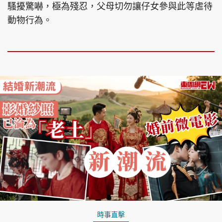
騷擾驚嚇，極為殘忍，父母切勿讓仔女參與此等虐待
動物行為。
時事直擊