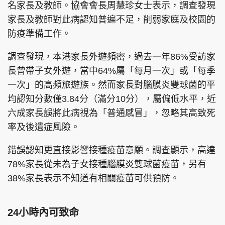
名家長及教師。協會會長周慧珍女士表示，調查發現
家長及教師對此病認知普遍不足，削弱家庭及校園的
防疫準備工作。
頭條搵工
EDUPLUS
調查發現，本港家長外遊頻密，過去一年86%受訪家
長曾帶子女外遊，當中64%屬「每月一次」或「每季
一次」的高頻旅遊族。然而家長對腦膜炎雙球菌的平
關於我們
使用條款
均認知分數僅3.84分（滿分10分），屬偏低水平，近
聯絡我們
版權及免責聲明
六成家長誤將此病視為「普通感冒」，忽略其高致死
隱私政策聲明
率及後遺症風險。
錯誤認知更直接影響接種疫苗意願。調查顯示，高達
78%家長從未為子女接種腦膜炎雙球菌疫苗，另有
Copyright © 東周網 版權所有 . 不得轉載
38%家長表示不知道有相關疫苗可供預防。
©Eastweek.com.hk. All rights reserved.
24小時內可致命