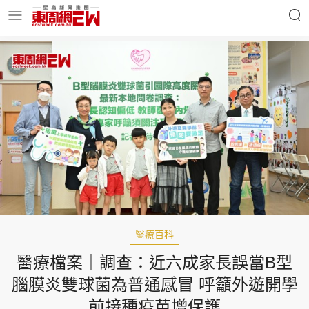
明星名人
時事財經
東周Ladies
優享生活
東周食玩通
會員活動
醫療百科
醫療檔案｜調查：近六成家長誤當B型
玄學靈異
東周專欄
腦膜炎雙球菌為普通感冒 呼籲外遊開學
前接種疫苗增保護