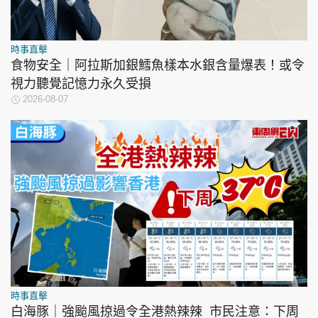
時事直擊
食物安全｜阿拉斯加銀鱈魚樣本水銀含量爆表！或令
視力聽覺記憶力永久受損
2026-08-07
時事直擊
白海豚｜強颱風掠過令全港熱辣辣 市民注意：下周