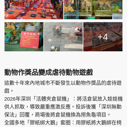
+4
動物作獎品變成虐待動物遊戲
這數十年來內地城市不斷發生以動物作獎品的虐待遊
戲。
2026年深圳「活體夾倉鼠機」：將活倉鼠放入娃娃機
供人抓取，導致嚴重應激反應。投訴後獲「深圳無動
保法」回覆，商場後將倉鼠機換為撈魚龜項目。
全國多地「膠紙綁大鵝」套圈：用膠紙將大鵝綁在椅