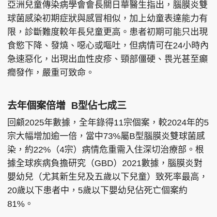
亞洲兒童傳染病學會會長關日華醫生指出，腦膜炎雙
球菌感染初期症狀與感冒相似，加上幼童表達能力有
限，診斷難度較年長兒童更高。患者初期可能只出現
食慾下降、發燒、噁心或嘔吐，但病情可在24小時內
急速惡化，出現出血性皮疹、頸部僵硬、畏光甚至癲
癇發作，嚴重可致命。
去年個案倍增 B型佔七成三
回顧2025年數據，全年錄得11宗個案，較2024年的5
宗大幅增加逾一倍，當中73%屬B型腦膜炎雙球菌感
染，約22%（4宗）病情危重需入住深切治療部。根
據全球疾病負擔研究（GBD）2021數據，腦膜炎對
嬰幼兒（尤其新生兒及五歲以下兒童）致死率最高，
20歲以下患者中，5歲以下嬰幼兒佔死亡個案約
81%。