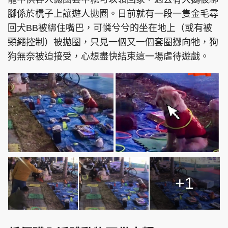
腳係於櫈子上讓遊人拋圈。日前就有一段一隻金毛尋
回犬BB被綁住嘴巴，可憐兮兮的坐在地上（或有被
頸繩控制）被拋圈，只見一個又一個套圈擲向牠，狗
狗無奈被迫接受，心想盡快結束這一場虐待遊戲。
+1