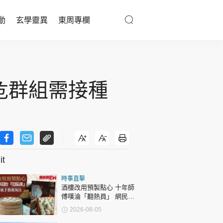
動
玄學靈異
東周專欄
優享生活
醫療百科
危群組需接種
親子天地
與寵同行
t
東周專欄
時事直擊
娛樂名人
酒樓改用預製點心 十年師
傅嘆淪「翻熱員」 網民憂
文化藝術
傳統手藝被淘汰
2026-08-05