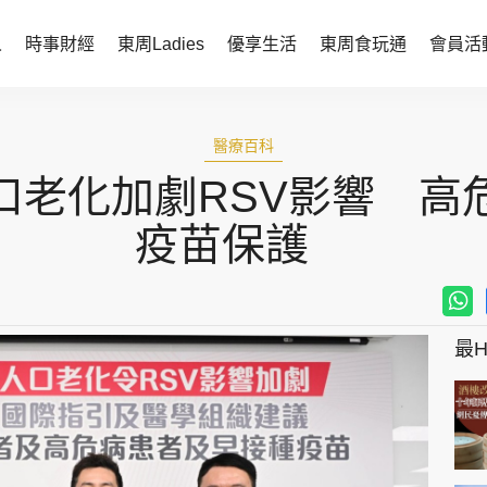
人
時事財經
東周Ladies
優享生活
東周食玩通
會員活
時事財經
東周Ladies
醫療百科
時事直擊
談情說性
口老化加劇RSV影響 高
財經智庫
時尚生活
疫苗保護
焦點人物
健康醫美
她世代力量
卓越女性
最Hi
會員活動
玄學靈異
周JETSO
東勝運程
智富天下 李居明