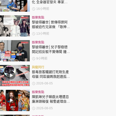
化 全身器官發炎 專家：
持續高燒要立即求醫
16小時前
娛樂焦點
黎彼得離世│曾傳得罪阿
嫂被迫冇兄弟做 「歌神」
許冠傑親筆撰寫悼念忘友
13小時前
娛樂焦點
黎彼得離世│兒子黎樹德
開記招反駁不實傳聞 鍾志
光代好友澄清：冇經濟問
9小時前
題
與寵同行
狠毒旅客鐵鏟打死剛生產
母貓 同區貓媽救起遺孤貓
B接手哺育
2026-08-05
娛樂焦點
陳凱琳兒子睇戲太嘈遭忌
廉淋頭報復 報警處理自責
護子不力 歐錦棠陳倩揚齊
2026-08-05
表態「媽媽有責任」