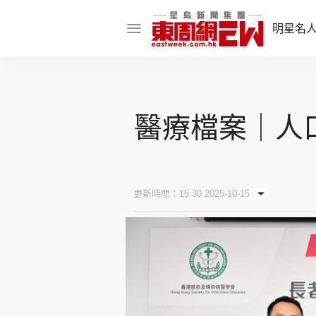
明星名
明星名人
娛樂焦點
醫療檔案｜人
話題人物
東姑熱話
更新時間：15:30 2025-10-15
東周食玩通
樂在灣區
東
飲食玩樂