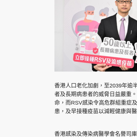
集團旗下品牌
東周刊
cazbuyer
東Touch
香港人口老化加劇，至2039年逾
者及長期病患者的威脅日益嚴重。
命，而RSV感染令高危群組重症
Oh!爸媽
JobMarket
頭條搵工
患，及早接種疫苗以減輕健康與醫
關於我們
聯絡我們
隱私政策聲明
使用條
香港感染及傳染病醫學會名譽司庫