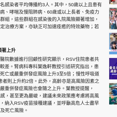
名感染者平均傳播約3人。其中，50歲以上且患有
病、哮喘及慢阻肺病、60歲或以上長者、免疫力
危群組，這些群組在感染後的入院風險顯著增加，
特定治療方案，亦缺乏可加速痊癒的特效藥物；若
顯著上升
醫院數據進行回顧性研究顯示，RSV住院患者共
較差。腎病科專科葉逸軒教授引述研究指出，患
死亡或嚴重併發症風險上升3至5倍；慢性呼吸道
患者則上升約2倍。此外，高齡亦是高風險因素之
嚴重併發症風險也會隨之上升。葉教授提醒，
流感，甚至更為嚴峻，建議未來政策應考慮將高風
，納入RSV疫苗接種建議，並呼籲高危人士盡早
症及死亡風險。