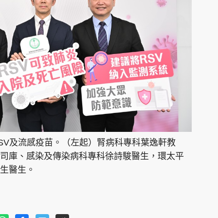
SV及流感疫苗。（左起）腎病科專科葉逸軒教
司庫、感染及傳染病科專科徐詩駿醫生，環太平
生醫生。