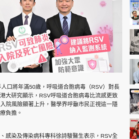
神機妙算 李丞責
緣來有理 麥玲玲
鬼靈精怪 威師兄
PCM 電腦廣場
星島頭條
星島日報
頭條日報
星島
半人口將年滿50歲，呼吸道合胞病毒（RSV）對長
港大研究顯示，RSV呼吸道合胞病毒比流感更致
及入院風險顯著上升，醫學界呼籲市民正視這一隱
EDUPLUS
療負擔。
款
版權及免責聲明
Copyright © 東周網 版權所有 . 不得
、感染及傳染病科專科徐詩駿醫生表示，RSV全