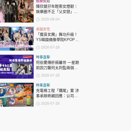
娛樂焦點
陳欣健孖年輕索女煙韌︱
娛樂圈不乏「父女戀」
「爺孫戀」 年齡差距最大
2026-08-04
達51歲 最受矚目有李龍
基謝賢
卓越女性
「魔音女團」舞功升級！
YS韓國偶像學院KPOP舞
師Geon親自指導
2026-07-28
時事直擊
何伯驚傳肝癌離世 一星期
前因刀襲何太判監兩個月
昔日爭450萬成全城焦點
2026-07-28
時事直擊
充電樁工程「爛尾」案 涉
事承辦商親回應：公司疑
受騙
2026-07-28