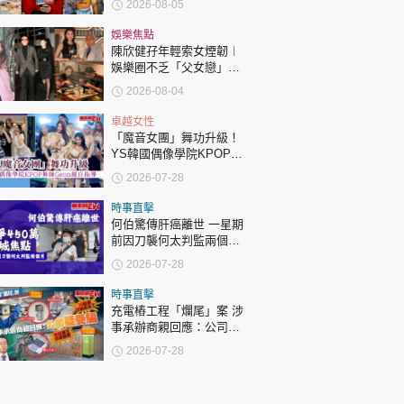
2026-08-05
表態「媽媽有責任」
娛樂焦點
陳欣健孖年輕索女煙韌︱
娛樂圈不乏「父女戀」
「爺孫戀」 年齡差距最大
2026-08-04
達51歲 最受矚目有李龍
基謝賢
卓越女性
「魔音女團」舞功升級！
YS韓國偶像學院KPOP舞
師Geon親自指導
2026-07-28
時事直擊
何伯驚傳肝癌離世 一星期
前因刀襲何太判監兩個月
昔日爭450萬成全城焦點
2026-07-28
時事直擊
充電樁工程「爛尾」案 涉
事承辦商親回應：公司疑
受騙
2026-07-28