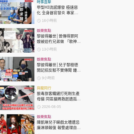
時政財經
時事直擊
甲型H3流感爆發 極速惡
健康生活
化 全身器官發炎 專家：
持續高燒要立即求醫
16小時前
飲食旅遊
娛樂焦點
黎彼得離世│曾傳得罪阿
嫂被迫冇兄弟做 「歌神」
許冠傑親筆撰寫悼念忘友
13小時前
娛樂焦點
黎彼得離世│兒子黎樹德
開記招反駁不實傳聞 鍾志
環球
The Standard
親子王
光代好友澄清：冇經濟問
9小時前
題
與寵同行
狠毒旅客鐵鏟打死剛生產
母貓 同區貓媽救起遺孤貓
B接手哺育
2026-08-05
轉載 ©Eastweek.com.hk. All rights reserved.
娛樂焦點
陳凱琳兒子睇戲太嘈遭忌
廉淋頭報復 報警處理自責
護子不力 歐錦棠陳倩揚齊