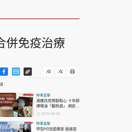
合併免疫治療
t
時事直擊
酒樓改用預製點心 十年師
傅嘆淪「翻熱員」 網民憂
傳統手藝被淘汰
2026-08-05
時事直擊
甲型H3流感爆發 極速惡