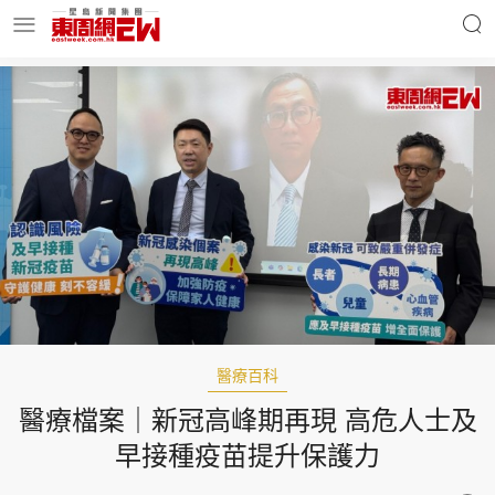
明星名人
時事財經
東周Ladies
優享生活
東周食玩通
會員活動
醫療百科
醫療檔案｜新冠高峰期再現 高危人士及
玄學靈異
東周專欄
早接種疫苗提升保護力