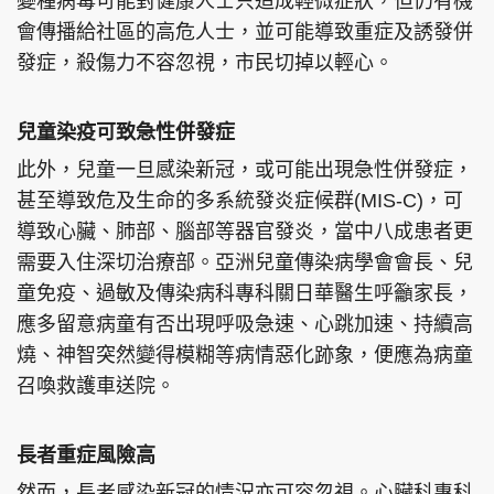
變種病毒可能對健康人士只造成輕微症狀，但仍有機
會傳播給社區的高危人士，並可能導致重症及誘發併
發症，殺傷力不容忽視，市民切掉以輕心。
頭條搵工
EDUPLUS
兒童染疫可致急性併發症
此外，兒童一旦感染新冠，或可能出現急性併發症，
甚至導致危及生命的多系統發炎症候群(MIS-C)，可
關於我們
使用條款
導致心臟、肺部、腦部等器官發炎，當中八成患者更
聯絡我們
版權及免責聲明
需要入住深切治療部。亞洲兒童傳染病學會會長、兒
隱私政策聲明
童免疫、過敏及傳染病科專科關日華醫生呼籲家長，
應多留意病童有否出現呼吸急速、心跳加速、持續高
燒、神智突然變得模糊等病情惡化跡象，便應為病童
Copyright © 東周網 版權所有 . 不得轉載
召喚救護車送院。
©Eastweek.com.hk. All rights reserved.
長者重症風險高
然而，長者感染新冠的情況亦可容忽視。心臟科專科