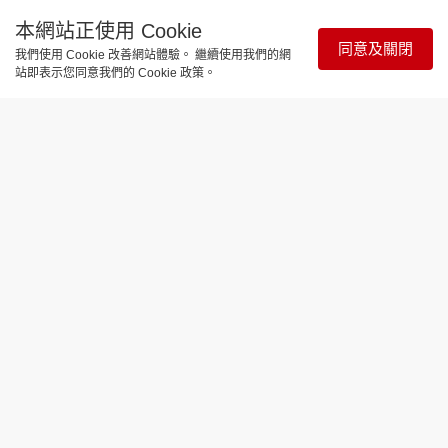
本網站正使用 Cookie
同意及關閉
我們使用 Cookie 改善網站體驗。 繼續使用我們的網
站即表示您同意我們的 Cookie 政策。
醫療百科
醫療檔案｜打破腎癌傳統治療限制 標靶
合併免疫治療成一線方案
更新時間：09:00 2026-08-04
腎細胞癌早期病徵不明顯，超過一半患者發現時癌細
胞已出現轉移，令治療難度大增。國際研究顯示，標
靶合併免疫治療可將無惡化存活期延長超過14個月，
疾病惡化風險降低53%，目前已獲國際指引認可為一