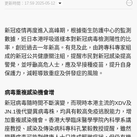
更新時間：17:59 2025-05-12
集團旗下品牌
新冠疫情再度進入高峰期，根據衞生防護中心的監測
數據，近日本港呼吸道樣本對新冠病毒檢測陽性的比
東周刊
cazbuyer
東Touch
率，創近過去一年新高。有見及此，由跨專科專家組
成的新冠公共健康關注組，提醒市民對新冠感染提高
警覺，並呼籲高危人士，應及早接種疫苗，提升自身
PCM 電腦廣場
星島頭條
星島日報
保護力，減輕導致重症及併發症的風險。
病毒重複感染機會增
新冠病毒隨時間不斷演變，而現時本港主流的XDV及
頭條日報
星島環球
The Standard
JN.1後代變異病毒株，均具有較高免疫逃脫能力，增
加重複感染機會。香港大學臨床醫學學院內科學系講
座教授、感染及傳染病科專科孔繁毅教授提醒，雖然
親子王
Oh!爸媽
JobMarket