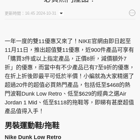
集團旗下品牌
更新時間：16:45 2024-10-31
一年一度的雙11優惠又來了！NIKE官網由即日起至
東周刊
cazbuyer
東Touch
11月11日，推出超值雙11優惠，近900件產品可享有
「購買3件或以上指定產品，正價8折，減價額外7
折」的優惠，而當中有不少產品已有7至9折的優惠，
PCM 電腦廣場
星島頭條
星島日報
在折上折後即最平可低於半價！小編就為大家精選了
超過20件的超值必買熱門產品，包括低至$468的熱
門波鞋Dunk Low Retro、低至$629的經典之選Air
Jordan 1 Mid、低至$118的拖鞋等，即睇有甚麼超值
頭條日報
星島環球
The Standard
產品值得入手！
男裝運動鞋/拖鞋
Nike Dunk Low Retro
親子王
Oh!爸媽
JobMarket