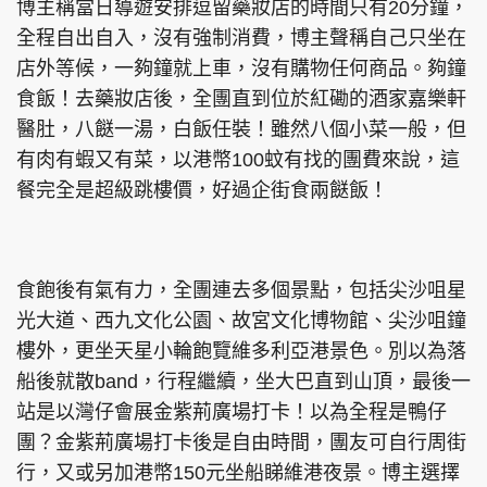
博主稱當日導遊安排逗留藥妝店的時間只有20分鐘，
全程自出自入，沒有強制消費，博主聲稱自己只坐在
店外等候，一夠鐘就上車，沒有購物任何商品。夠鐘
食飯！去藥妝店後，全團直到位於紅磡的酒家嘉樂軒
醫肚，八餸一湯，白飯任裝！雖然八個小菜一般，但
有肉有蝦又有菜，以港幣100蚊有找的團費來說，這
餐完全是超級跳樓價，好過企街食兩餸飯！
食飽後有氣有力，全團連去多個景點，包括尖沙咀星
光大道、西九文化公園、故宮文化博物館、尖沙咀鐘
樓外，更坐天星小輪飽覽維多利亞港景色。別以為落
船後就散band，行程繼續，坐大巴直到山頂，最後一
站是以灣仔會展金紫荊廣場打卡！以為全程是鴨仔
團？金紫荊廣場打卡後是自由時間，團友可自行周街
行，又或另加港幣150元坐船睇維港夜景。博主選擇