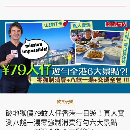
飲食玩樂
破地獄價79蚊人仔香港一日遊！真人實
測八餸一湯零強制消費行勻六大景點