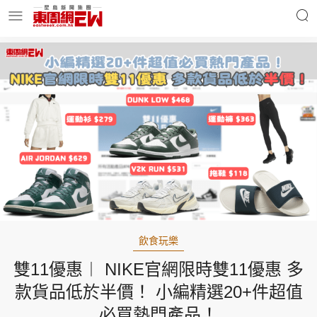
明星名人
時事財經
東周Ladies
優享生活
東周食玩通
會員活動
飲食玩樂
雙11優惠︱ NIKE官網限時雙11優惠 多
玄學靈異
東周專欄
款貨品低於半價！ 小編精選20+件超值
必買熱門產品！