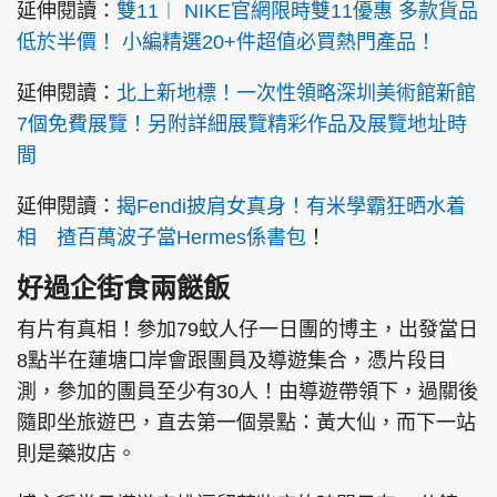
延伸閱讀：
雙11︱ NIKE官網限時雙11優惠 多款貨品
低於半價！ 小編精選20+件超值必買熱門產品！
延伸閱讀：
北上新地標！一次性領略深圳美術館新館
7個免費展覽！另附詳細展覽精彩作品及展覽地址時
間
延伸閱讀：
揭Fendi披肩女真身！有米學霸狂晒水着
相 揸百萬波子當Hermes係書包
！
好過企街食兩餸飯
有片有真相！參加79蚊人仔一日團的博主，出發當日
8點半在蓮塘口岸會跟團員及導遊集合，憑片段目
測，參加的團員至少有30人！由導遊帶領下，過關後
隨即坐旅遊巴，直去第一個景點：黃大仙，而下一站
則是藥妝店。