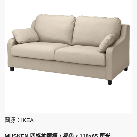
圖源：IKEA
MUSKEN 四格抽屜櫃，褐色，118x65 厘米