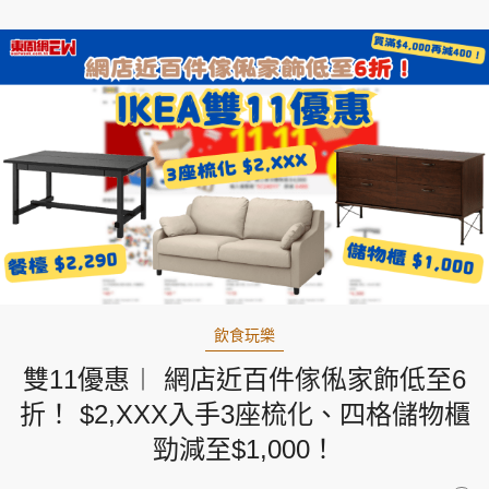
飲食玩樂
雙11優惠︱ 網店近百件傢俬家飾低至6
折！ $2,XXX入手3座梳化、四格儲物櫃
勁減至$1,000！