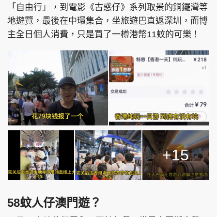
「自由行」，到電影《古惑仔》系列取景的銅鑼灣等
地遊覽，最後在中環集合，坐旅遊巴直返深圳，而博
主全日個人消費，只是買了一樽港幣11蚊的可樂！
+15
58蚊人仔澳門遊？