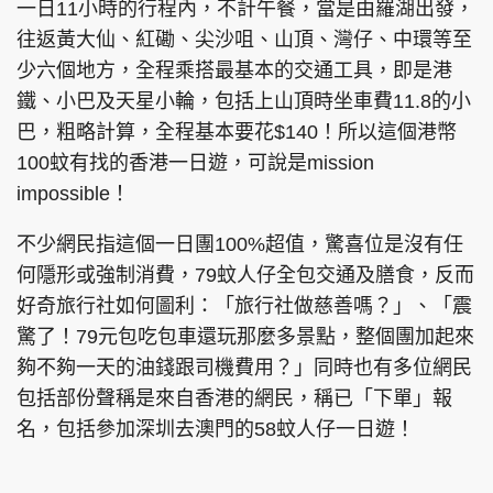
一日11小時的行程內，不計午餐，當是由羅湖出發，
往返黃大仙、紅磡、尖沙咀、山頂、灣仔、中環等至
少六個地方，全程乘搭最基本的交通工具，即是港
鐵、小巴及天星小輪，包括上山頂時坐車費11.8的小
巴，粗略計算，全程基本要花$140！所以這個港幣
100蚊有找的香港一日遊，可說是mission
impossible！
不少網民指這個一日團100%超值，驚喜位是沒有任
何隱形或強制消費，79蚊人仔全包交通及膳食，反而
好奇旅行社如何圖利：「旅行社做慈善嗎？」、「震
驚了！79元包吃包車還玩那麼多景點，整個團加起來
夠不夠一天的油錢跟司機費用？」同時也有多位網民
包括部份聲稱是來自香港的網民，稱已「下單」報
名，包括參加深圳去澳門的58蚊人仔一日遊！