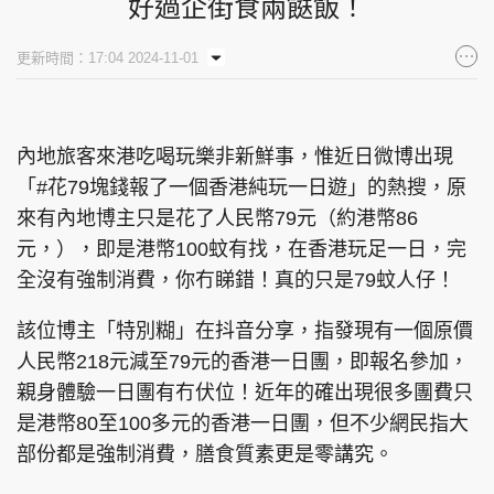
好過企街食兩餸飯！
更新時間：17:04 2024-11-01
內地旅客來港吃喝玩樂非新鮮事，惟近日微博出現
「#花79塊錢報了一個香港純玩一日遊」的熱搜，原
來有內地博主只是花了人民幣79元（約港幣86
元，），即是港幣100蚊有找，在香港玩足一日，完
全沒有強制消費，你冇睇錯！真的只是79蚊人仔！
該位博主「特別糊」在抖音分享，指發現有一個原價
人民幣218元減至79元的香港一日團，即報名參加，
親身體驗一日團有冇伏位！近年的確出現很多團費只
是港幣80至100多元的香港一日團，但不少網民指大
部份都是強制消費，膳食質素更是零講究。