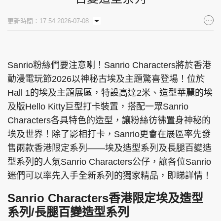
集團旗下品牌
更新時間：17:54 2026-07-08
Sanrio粉絲們要注意喇！Sanrio Characters將於香港
東周刊
cazbuyer
東Touch
動漫電玩節2026以神秘古埃及主題驚喜登場！位於
Hall 1的埃及主題展區，特設高達2米、造型華麗的埃
及版Hello Kitty巨型打卡裝置，搭配一眾Sanrio
PCM 電腦廣場
星島頭條
星島日報
Characters各具特色的造型，讓粉絲彷彿置身神秘的
埃及世界！除了影相打卡，Sanrio更會在展區率先發
售兩款香港限定系列——埃及造型系列及長腿百變造
型系列的人氣Sanrio Characters公仔，讓各位Sanrio
頭條日報
星島環球
The Standard
迷們可以率先入手全新系列的獨家精品，即睇詳情！
Sanrio Characters香港限定埃及造型
系列/長腿百變造型系列
親子王
Oh!爸媽
JobMarket