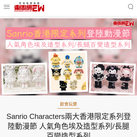
明星名人
時事財經
東周Ladies
優享生活
東周食玩通
會員活動
飲食玩樂
Sanrio Characters兩大香港限定系列登
玄學靈異
東周專欄
陸動漫節 人氣角色埃及造型系列/長腿
百變造型系列