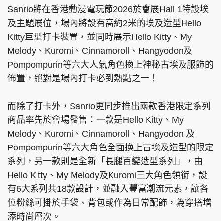
Sanrio將在香港動漫電玩節2026於會展Hall 1特設埃
及主題展位，場內將設有高約2米的埃及造型Hello
Kitty巨型打卡裝置，並同時展示Hello Kitty、My
頭條搵工
EDUPLUS
Melody、Kuromi、Cinnamoroll、Hangyodon及
Pompompurin等六大人氣角色換上神秘古埃及服飾的
佈置，絕對是場內打卡必到熱點之一！
關於我們
使用條款
而除了打卡外，Sanrio更同步推出兩款香港限定系列
聯絡我們
版權及免責聲明
商品率先於會場發售：一款是Hello Kitty、My
隱私政策聲明
Melody、Kuromi、Cinnamoroll、Hangyodon 及
Pompompurin等六大角色全面換上古埃及造型的限定
系列，另一款則是全新「長腿百變造型系列」，由
Copyright © 東周網 版權所有 . 不得轉載
Hello Kitty、My Melody及Kuromi三大角色領銜，設
©Eastweek.com.hk. All rights reserved.
有6大系列共18款設計，並融入豐富潮流元素，讓各
位粉絲可掛於手袋、背包或作為日常配飾，為穿搭增
添時尚層次。