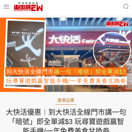
明星名人
時事財經
東周Ladies
優享生活
東周食玩通
會員活動
飲食玩樂
大快活優惠︱到大快活全線門市講一句
玄學靈異
東周專欄
「暗號」即全單減$3 玩尋寶遊戲贏智
能手機/一年免費美食兌換劵