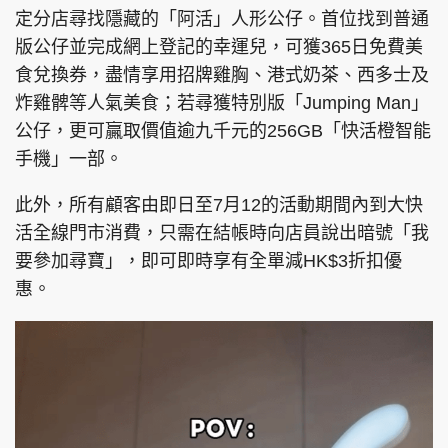
定分店尋找隱藏的「阿活」人形公仔。首位找到普通
版公仔並完成網上登記的幸運兒，可獲365日免費美
食兌換券，盡情享用招牌雞胸、港式奶茶、西多士及
頭條搵工
EDUPLUS
炸雞髀等人氣美食；若尋獲特別版「Jumping Man」
公仔，更可贏取價值逾九千元的256GB「快活橙智能
手機」一部。
關於我們
使用條款
此外，所有顧客由即日至7月12的活動期間內到大快
聯絡我們
版權及免責聲明
活全線門市消費，只需在結帳時向店員說出暗號「我
隱私政策聲明
要參加尋寶」，即可即時享有全單減HK$3折扣優
惠。
Copyright © 東周網 版權所有 . 不得轉載
©Eastweek.com.hk. All rights reserved.