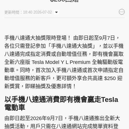
集團旗下品牌
更新時間：18:40 2026-07-02
手機八達通大抽獎限時登場！ 由即日起至9月7日，
東周刊
cazbuyer
東Touch
各位只需登記參加「手機八達通大抽獎」，並以手機
八達通完成指定消費或自動增值任務，即有機會贏取
全新六座版 Tesla Model Y L Premium 全輪驅動版電
PCM 電腦廣場
星島頭條
星島日報
動車。同時，首次加入手機八達通或首次申請指定自
動增值服務的新客戶，更可額外享合共高達 $250 迎
新獎賞，即睇抽獎及優惠詳情！
以手機八達通消費即有機會贏走Tesla
頭條日報
星島環球
The Standard
電動車
由即日起至2026年9月7日，手機八達通推出全新大
抽獎活動，用戶只需在八達通網站完成簡單資料登
親子王
Oh!爸媽
JobMarket