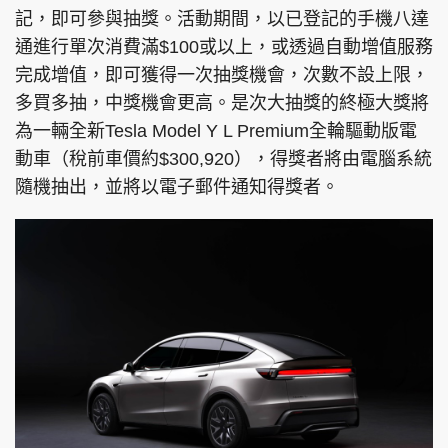
記，即可參與抽獎。活動期間，以已登記的手機八達
通進行單次消費滿$100或以上，或透過自動增值服務
完成增值，即可獲得一次抽獎機會，次數不設上限，
頭條搵工
EDUPLUS
多買多抽，中獎機會更高。是次大抽獎的終極大獎將
為一輛全新Tesla Model Y L Premium全輪驅動版電
動車（稅前車價約$300,920），得獎者將由電腦系統
關於我們
使用條款
隨機抽出，並將以電子郵件通知得獎者。
聯絡我們
版權及免責聲明
隱私政策聲明
Copyright © 東周網 版權所有 . 不得轉載
©Eastweek.com.hk. All rights reserved.