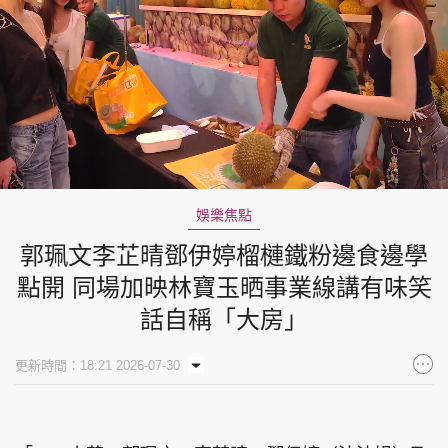
Loaded
:
Unmute
10.24%
娛樂焦點
郭珮文李芷晴鄧伊婷榴槤鐵粉邊食邊學
點開 同場加映林寶玉晒事業線講有味笑
話自稱「大房」
更新時間：18:21 2026-07-30