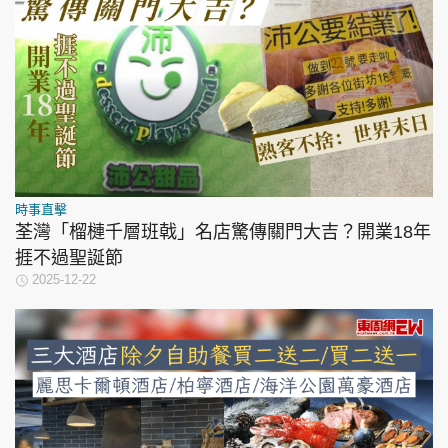
時事直擊
荃灣「榴槤千層班戟」名店驚傳關門大吉？開業18年
捱不過聖誕節
2025-12-22