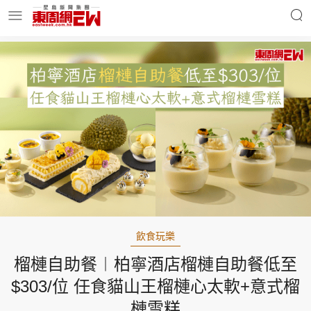
明星名人
時事財經
東周Ladies
優享生活
東周食玩通
會員活動
飲食玩樂
榴槤自助餐︱柏寧酒店榴槤自助餐低至
玄學靈異
東周專欄
$303/位 任食貓山王榴槤心太軟+意式榴
槤雪糕