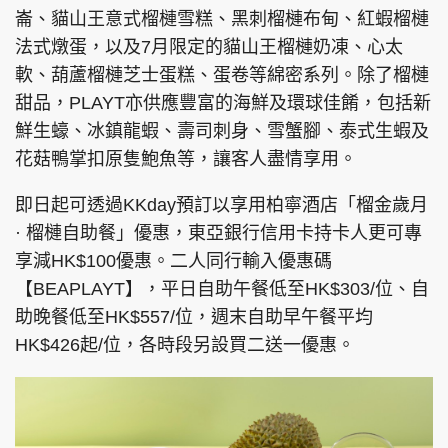
崙、貓山王意式榴槤雪糕、黑刺榴槤布甸、紅蝦榴槤
法式燉蛋，以及7月限定的貓山王榴槤奶凍、心太
軟、葫蘆榴槤芝士蛋糕、蛋卷等綿密系列。除了榴槤
頭條搵工
EDUPLUS
甜品，PLAYT亦供應豐富的海鮮及環球佳餚，包括新
鮮生蠔、冰鎮龍蝦、壽司刺身、雪蟹腳、泰式生蝦及
花菇鴨掌扣原隻鮑魚等，讓客人盡情享用。
關於我們
使用條款
即日起可透過KKday預訂以享用柏寧酒店「榴金歲月
聯絡我們
版權及免責聲明
· 榴槤自助餐」優惠，東亞銀行信用卡持卡人更可專
隱私政策聲明
享減HK$100優惠。二人同行輸入優惠碼
【BEAPLAYT】，平日自助午餐低至HK$303/位、自
助晚餐低至HK$557/位，週末自助早午餐平均
Copyright © 東周網 版權所有 . 不得轉載
HK$426起/位，各時段另設買二送一優惠。
©Eastweek.com.hk. All rights reserved.