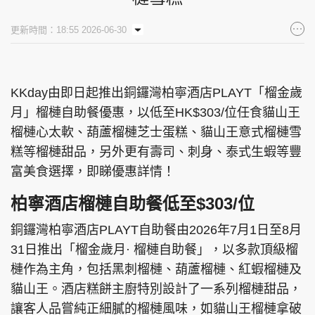
集團旗下品牌
更新時間：18:55 2026-06-30
KKday由即日起推出銅鑼灣柏寧酒店PLAYT「榴金歲
東周刊
cazbuyer
東Touch
月」榴槤自助餐優惠，以低至HK$303/位任食貓山王
榴槤心太軟、葫蘆榴槤芝士蛋糕、貓山王意式榴槤雪
糕等榴槤甜品，另外更有壽司、刺身、泰式生蝦等豐
PCM 電腦廣場
星島頭條
星島日報
富美食選擇，即睇優惠詳情！
柏寧酒店榴槤自助餐低至$303/位
銅鑼灣柏寧酒店PLAYT自助餐由2026年7月1日至8月
頭條日報
星島環球
The Standard
31日推出「榴金歲月· 榴槤自助餐」，以多款頂級榴
槤作為主角，包括黑刺榴槤、葫蘆榴槤、紅蝦榴槤及
貓山王。酒店糕餅主廚特別設計了一系列榴槤甜品，
讓客人品嘗純正細膩的榴槤風味，如貓山王榴槤拿破
親子王
Oh!爸媽
JobMarket