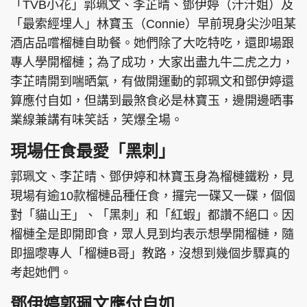
「TVB小花」郭珮文、李芷晴、鄧伊婷（汁汁姐）及
「最索經埋人」林寶玉（Connie）早前現身尖沙咀某
酒店品嚐榴槤自助餐。她們除了大吃特吃，還即場跟
專人學開榴槤；為了成功，大家出盡九牛二虎之力，
李芷晴開到喘晒氣，有做開運動的郭珮文和鄧伊婷還
算應付自如，但講到最煞食必是林寶玉，邊開邊晒事
業線兼講有味笑話，笑爆全場。
現場任食最愛「黑刺」
郭珮文、李芷晴、鄧伊婷和林寶玉身為榴槤鐵粉，見
現場有逾10款榴槤品種任食，攞完一碟又一碟，個個
對「貓山王」、「黑刺」和「紅蝦」都讚不絕口。因
榴槤全是即開即食，眾人見到均表示想學開榴槤，隨
即搵嚟專人「榴槤B哥」教路，沒想到幾個步驟真的
考起她們。
鄧伊婷郭珮文應付自如