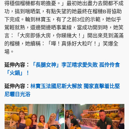
得穩個榴槤都有啲擔憂。」最初她出盡力去開都不成
功，搞到喘晒氣，有點失望的她最終在榴槤B哥協助
下完成。輪到林寶玉，有了之前3位的示範，她似乎
駕輕就熟，還邊開邊晒事業線，當成功開到時，她笑
言：「大房即係大房，你睇幾大！」開出來見到滿滿
的榴槤，她續稱：「嘩！真係好大粒吖！」笑爆全
場。
延伸內容：
「長腿女神」李芷晴求愛失敗 孤伶伶食
「火鍋」！
延伸內容：
林寶玉法國尼斯大解放 獨家直擊着比堅
尼曬日光浴