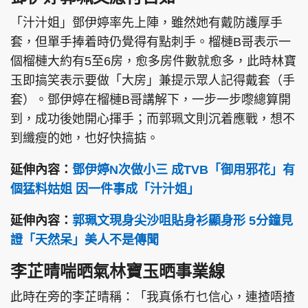
「汁汁姐」鄧伊婷率先上陣，雖然她有戴防護厚手
套，但單手捧着時仍覺得有點刺手。榴槤B哥表示一
個榴槤大約有5至6房，愈多房件數就愈多，此時林寶
玉即搞笑表示要做「大房」兼提示眾人記得戴套（手
套）。鄧伊婷在榴槤B哥講解下，一步一步嚟總算開
到，成功後她開心揮手；而郭珮文則沉着應戰，想不
到纖瘦的她，也好快搞掂。
延伸內容：
鄧伊婷N次做小三 成TVB「御用邪花」有
個猛料姑姐 因一件事成「汁汁姐」
延伸內容：
郭珮文現身尖沙咀貼身衫顯身形 5分鐘見
證「天然呆」美人不是傳聞
李芷晴喘晒氣林寶玉晒事業線
此時在旁的李芷晴稱：「我真係冇乜信心，連揸唔揸