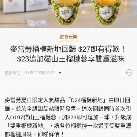
飲食玩樂
麥當勞榴槤新地回歸 $27即有得歎！
+$23追加貓山王榴槤蓉享雙重滋味
更新時間：09:59 2026-06-21
麥當勞夏日限定人氣甜品「D24榴槤新地」由即日回
歸，並於全線甜品站限時發售，這次回歸同時首次引
入D197貓山王榴槤蓉，加$23即可追加一球，升級成
「雙重榴槤新地」，讓各位榴槤控一次過享受雙重濃
郁榴槤風味，即睇詳情！