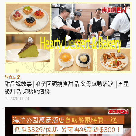
飲食玩樂
甜品說故事│浪子回頭請食甜品 父母感動落淚 │五星
級甜品 超貼地價錢
2025-11-28