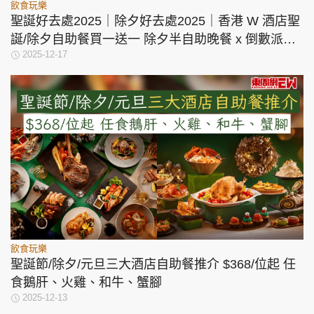
飲食玩樂
聖誕好去處2025｜除夕好去處2025｜香港 W 酒店聖
誕/除夕自助餐買一送一 除夕半自助晚餐 x 倒數派對
2025-12-17
同步買一送一
飲食玩樂
聖誕節/除夕/元旦三大酒店自助餐推介 $368/位起 任
食鵝肝、火雞、和牛、蟹腳
2025-12-13