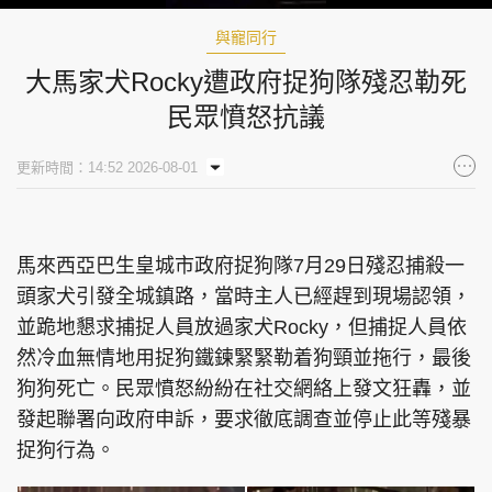
88.25%
與寵同行
大馬家犬Rocky遭政府捉狗隊殘忍勒死
民眾憤怒抗議
更新時間：14:52 2026-08-01
馬來西亞巴生皇城市政府捉狗隊7月29日殘忍捕殺一
頭家犬引發全城鎮路，當時主人已經趕到現場認領，
並跪地懇求捕捉人員放過家犬Rocky，但捕捉人員依
然冷血無情地用捉狗鐵鍊緊緊勒着狗頸並拖行，最後
狗狗死亡。民眾憤怒紛紛在社交網絡上發文狂轟，並
發起聯署向政府申訴，要求徹底調查並停止此等殘暴
捉狗行為。