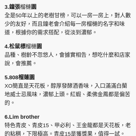
3.鐘張
榴槤
園
全是50年以上的老樹甘榜，可以一房一房上，對人數
少的友好，而且鐘老會介紹每一房榴槤的名字和味
頭條搵工
EDUPLUS
道，根據你的需求搭配，從淡到濃郁。
4.松鼠標
榴槤
園
品種、樹齡不忽悠人，會據實相告，想吃什麼和店家
關於我們
使用條款
說，會推薦。
聯絡我們
版權及免責聲明
隱私政策聲明
5.808榴蓮園
XO簡直是天花板，醇厚發酵酒香味，入口滿滿白蘭
地威士忌風味，濃郁上頭。紅蝦、柔佛金鳳都是偏苦
Copyright © 東周網 版權所有 . 不得轉載
的。
©Eastweek.com.hk. All rights reserved.
6.Lim brother
特色青皮、青皮15、甲必利、王金龍都是天花板，老
的粘稠，下限極高。青皮15是獲獎果，值得一試。