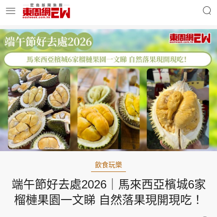
明星名人
時事財經
東周Ladies
優享生活
東周食玩通
會員活動
飲食玩樂
端午節好去處2026｜馬來西亞檳城6家
玄學靈異
東周專欄
榴槤果園一文睇 自然落果現開現吃！