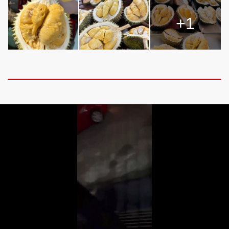
+1
Loaded
:
Unmute