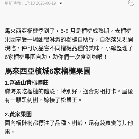
更新時間：17:10 2026-06-19
集團旗下品牌
馬來西亞榴槤季到了，5-8 月是榴槤成熟期，去榴槤
果園享受一場酣暢淋灕的榴槤自助餐，自然落果現開
東周刊
cazbuyer
東Touch
現吃，仲可以品嘗不同榴槤品種的美味。小編整理了
6家榴槤果園自助，助你們一次食到夠喉！
馬來西亞檳城6家榴槤果園
PCM 電腦廣場
星島頭條
星島日報
1.浮羅山背
榴槤
莊
睇海景吃榴槤的體驗，特別好，適合影相打卡。屋後
有一顆黑刺樹，嫁接了松鼠王。
頭條日報
星島環球
The Standard
2.黃家果園
園內榴槤樹都標注了品種、樹齡，還有菠蘿蜜等其他
果。
親子王
Oh!爸媽
JobMarket