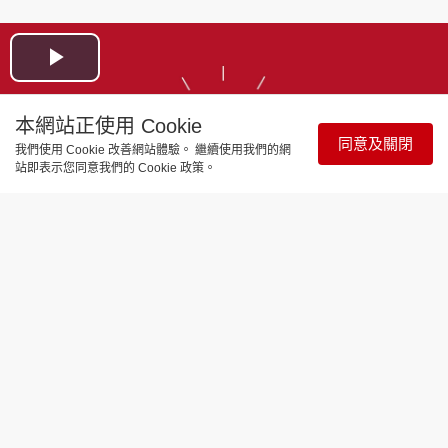
Play
Video
本網站正使用 Cookie
同意及關閉
我們使用 Cookie 改善網站體驗。 繼續使用我們的網
站即表示您同意我們的 Cookie 政策。
娛樂焦點
郭珮文李芷晴鄧伊婷榴槤鐵粉邊食邊學
點開 同場加映林寶玉晒事業線講有味笑
話自稱「大房」