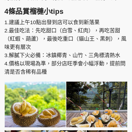
4條品賞榴槤小tips
1.建議上午10點出發到店可以食到新落果
2.最佳吃法：先吃甜口（白雪、紅肉），再吃苦甜
（紅蝦、葫蘆），最後吃重口（貓山王、黑刺），風
味更有層次​
3.解膩下火必備：冰鎮椰青、山竹、三角標清熱水​
4.價格以現場為準，部分店旺季會小幅浮動，提前問
清是否含稀有品種