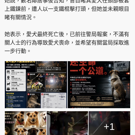
她說，數名鄰居事後告知，曾目睹其愛犬在頸部被套
上鐵鍊前，遭人以一支鐵棍擊打頭，但她並未親眼目
睹有關情況。
她表示，愛犬最終死亡後，已前往警局報案，不滿有
關人士的行為導致愛犬喪命，並希望有關當局採取進
一步行動。
+1