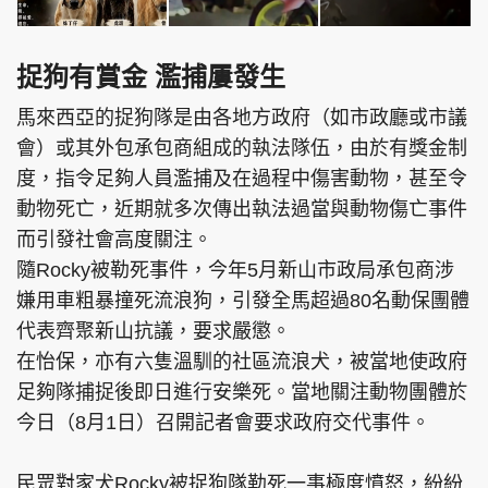
捉狗有賞金 濫捕屢發生
馬來西亞的捉狗隊是由各地方政府（如市政廳或市議
會）或其外包承包商組成的執法隊伍，由於有獎金制
度，指令足夠人員濫捕及在過程中傷害動物，甚至令
動物死亡，近期就多次傳出執法過當與動物傷亡事件
而引發社會高度關注。
隨Rocky被勒死事件，今年5月新山市政局承包商涉
嫌用車粗暴撞死流浪狗，引發全馬超過80名動保團體
代表齊聚新山抗議，要求嚴懲。
在怡保，亦有六隻溫馴的社區流浪犬，被當地使政府
足夠隊捕捉後即日進行安樂死。當地關注動物團體於
今日（8月1日）召開記者會要求政府交代事件。
民眾對家犬Rocky被捉狗隊勒死一事極度憤怒，紛紛