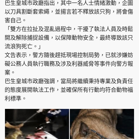
巴生皇城市政廳指出，其中一名人士情緒激動，企圖
以刀具割斷套索繩，並揚言若不釋放該只狗，將會傷
害自己。
「雙方在拉扯及混亂過程中，干擾了執法人員及時鬆
開及解除捕捉設備，以保障動物安全，最終導致該只
流浪狗死亡。」
文告表示，警方隨後趕抵現場控制局勢，已就涉嫌妨
礙公務人員執行職務及涉及利器威脅等事件向警方報
案。
巴生皇城市政廳強調，當局將繼續秉持專業及負責任
的態度展開執法工作，並確保所有行動均符合動物福
利標準。