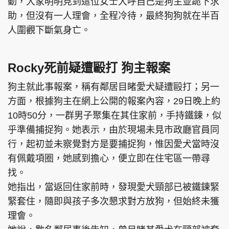
動，大家明明見到這位女士大呼自己是狗主並跪下求
助，但沒有一人理會，全程冷待，最終狗狗就在半百
人圍觀下斷氣身亡。
Rocky死前疑遭毆打 狗主報案
狗主就此事報案，稱有鄰居目睹愛犬疑遭毆打；另一
方面，根據狗主在網上公開的報案內容，29日晚上約
10時50分，一群男子聚集在其住家前，手持鐵鍊，似
乎準備捕捉狗。她表示，由於現場未見市政廳官員同
行，起初並未察覺對方是要捕捉狗，惟因愛犬當時沒
有佩戴項圈，她感到擔心，便立即在住宅區一帶尋
找。
她指出，當返回住家前時，發現愛犬頸部已被鐵鍊緊
緊套住，隨即與孩子多次懇求對方放狗，但始終未獲
理會。