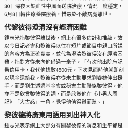
30日深夜因缺血性中風而送院治療，情況一度穩定，
6月8日轉往療養院療養，惜最終不敵病魔離世。
代黎彼得澄清沒有經濟困難
鍾志光指黎彼得離世後，網上有很多估計和推敲，故
以今日記者會和黎彼得以往在短片或節目中親口所講
的內容方為正確寶實，並代為澄清黎彼得沒有經濟困
難，指對方從未向他借過一毫子，「有次他出院忘記
帶信用卡，我代他找數4500元，下次見面時他就即刻
以現金還給我。黎彼得亦從未主動要求劉鑾雄伸出援
手，而是劉生透過基金會或秘書主動聯絡黎彼得，他
亦不是欣賞黎彼得的詞，而是欣賞他在《小男人周
記》「大古惑」一角，覺得他值得幫而幫。」
黎彼德將廣東用語用到出神入化
鍾志光表示網上大部分有關黎彼德的消息和生平都是