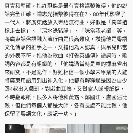
真實和準確，指許冠傑是最有資格講黎彼得，他的說
話完全正確，鍾志光指黎彼得在在7、80年代影響了
一代人，將廣東話放入粵語流行曲，好似是「夠薑揸
槍走去搶」、「滾水淥豬腸」、「咪當我老襯」等，
將廣東話俗語融入流行曲是很高難度，讚揚他是粵語
文化傳承的推手之一，又指他為人認真，與吊兒郎當
的外表不符，指他為歌曲《打雀英雄傳》譜詞時，歌
詞內容都是有組織的，「他講過當時是真的攞麻雀出
來研究，不是亂作，好難相信一個小學未畢業的人能
將廣東用語用到出神入化，他都有解釋過是因為自少
跟4叔出入戲班，對戲曲耳熟，又幫家人睇報紙檔，
不時翻報紙，很多人將他和黃霑、鄭國江、盧國沾比
較，但他們每個人都是大師，各有長處不能比較，他
保留了粵語文化，應記一功。」