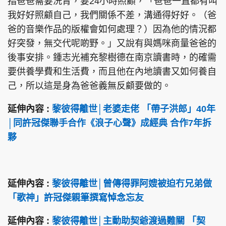
指爸爸需要洗腎，要24小時照顧，「爸爸一直都有叫
我好好照顧自己，我們關係不差，溝通得好好。（爸
爸的音樂作品的版權會如何處理？）因為他的情況都
好突發，無交代呢啲野。」又說有與媽咪商量爸爸的
後事安排。鍾志光補充黎樹德在南京讀書時，的確需
要供養學費和生活費，而且他在內地讀書又如何養自
己，所以這是身為爸爸義無反顧要做的。
延伸內容 :
黎彼得離世│老婆走佬 「帶子洪郎」40年
│同許冠傑聯手合作《浪子心聲》成經典 合作7年拆
夥
延伸內容 :
黎彼得離世│曾傳得罪阿嫂被迫冇兄弟做
「歌神」許冠傑親筆撰寫悼念忘友
延伸內容 :
黎彼得離世│主動助契爺渡過難關 「契