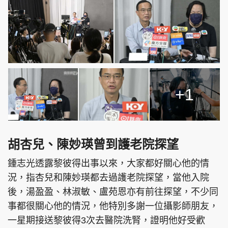
+1
胡杏兒、陳妙瑛曾到護老院探望
鍾志光透露黎彼得出事以來，大家都好關心他的情
況，指杏兒和陳妙瑛都去過護老院探望，當他入院
後，湯盈盈、林淑敏、盧苑恩亦有前往探望，不少同
事都很關心他的情況，他特別多謝一位攝影師朋友，
一星期接送黎彼得3次去醫院洗腎，證明他好受歡