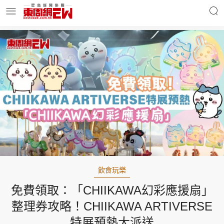
明星名人
時事財經
東周Ladies
優享生活
東周食玩通
會員活動
飲食玩樂
免費領取：「CHIIKAWA幻彩應援扇」
玄學靈異
東周專欄
整理券攻略！CHIIKAWA ARTIVERSE
特展預熱大派送