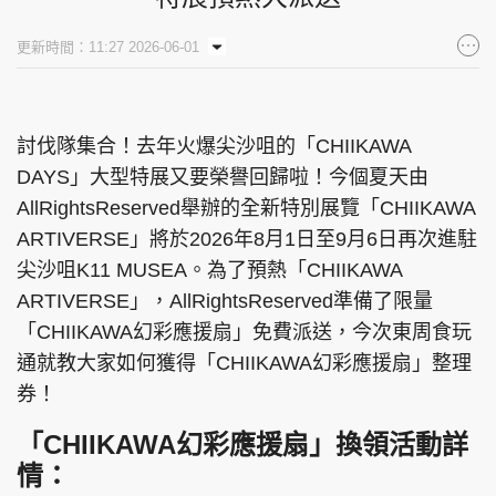
集團旗下品牌
更新時間：11:27 2026-06-01
討伐隊集合！去年火爆尖沙咀的「CHIIKAWA
東周刊
cazbuyer
東Touch
DAYS」大型特展又要榮譽回歸啦！今個夏天由
AllRightsReserved舉辦的全新特別展覽「CHIIKAWA
ARTIVERSE」將於2026年8月1日至9月6日再次進駐
PCM 電腦廣場
星島頭條
星島日報
尖沙咀K11 MUSEA。為了預熱「CHIIKAWA
ARTIVERSE」，AllRightsReserved準備了限量
「CHIIKAWA幻彩應援扇」免費派送，今次東周食玩
通就教大家如何獲得「CHIIKAWA幻彩應援扇」整理
頭條日報
星島環球
The Standard
券！
「CHIIKAWA幻彩應援扇」換領活動詳
情：
親子王
Oh!爸媽
JobMarket