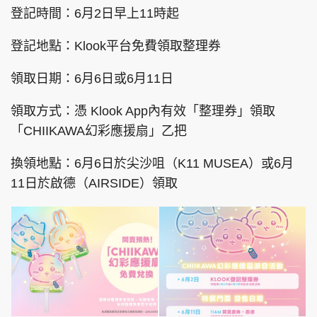
登記時間：6月2日早上11時起
登記地點：Klook平台免費領取整理券
頭條搵工
EDUPLUS
領取日期：6月6日或6月11日
領取方式：憑 Klook App內有效「整理券」領取
關於我們
使用條款
「CHIIKAWA幻彩應援扇」乙把
聯絡我們
版權及免責聲明
換領地點：6月6日於尖沙咀（K11 MUSEA）或6月
隱私政策聲明
11日於啟德（AIRSIDE）領取
Copyright © 東周網 版權所有 . 不得轉載
©Eastweek.com.hk. All rights reserved.