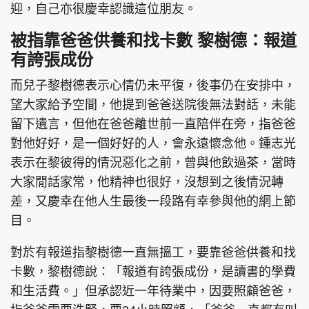
迎，自己亦很慶幸認識這位朋友。
被指靠爸爸供養和找卡數 黎樹德：報道
有誇張成份
而兒子黎樹德表示心情仍未平復，後事仍在安排中，
望大家給予空間，他提到爸爸送院後無法對話，未能
留下遺言，但他在爸爸離世前一直陪伴在旁，指爸爸
對他好好，是一個好好的人，會永遠懷念他。鍾志光
表示在黎彼得的情況惡化之前，曾與他飲過茶，當時
大家閒話家常，他精神也很好，沒想到之後情況轉
差，又慶幸在他人生最後一段路有幸參與他的網上節
目。
對於有報道指黎樹德一直無搵工，要靠爸爸供養和找
卡數，黎樹德說：「報道有誇張成份，是讀書的學費
和生活費。」但承認近一年待業中，因要照顧爸爸，