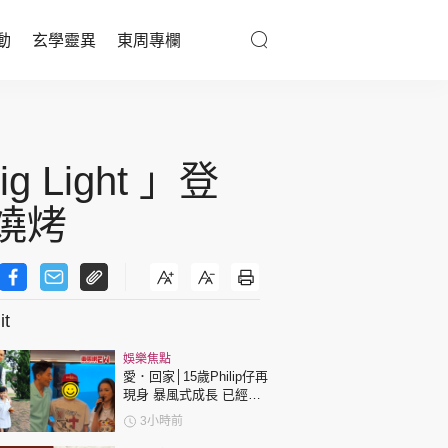
動
玄學靈異
東周專欄
優享生活
醫療百科
ight 」登
親子天地
燒烤
與寵同行
t
東周專欄
娛樂焦點
娛樂名人
愛．回家│15歲Philip仔再
現身 暴風式成長 已經高
文化藝術
過「三太」樊亦敏！
3小時前