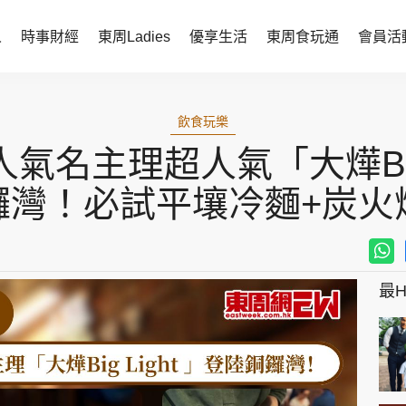
人
時事財經
東周Ladies
優享生活
東周食玩通
會員活
時事財經
東周Ladies
飲食玩樂
時事直擊
談情說性
名主理超人氣「大燁Big L
財經智庫
時尚生活
鑼灣！必試平壤冷麵+炭火
焦點人物
健康醫美
她世代力量
卓越女性
最Hi
會員活動
玄學靈異
周JETSO
東勝運程
智富天下 李居明