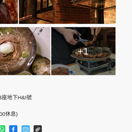
+1
座地下H&I號
:00休息)