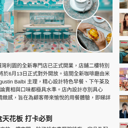
o. 於銅鑼灣利園的全新專門店已正式開業，店舖二樓特別
afé，將於6月13日正式對外開放。這間全新咖啡廳由米
gustin Balbi 主理，精心設計特色早餐、下午茶及
論賣相與口味都極具水準。店內設計亦別具心
優雅與精緻感，旨在為顧客帶來愉悅的用餐體驗，即睇詳
禮盒天花板 打卡必到