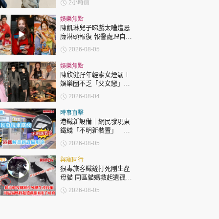
2小時前
損
娛樂焦點
陳凱琳兒子睇戲太嘈遭忌
廉淋頭報復 報警處理自責
護子不力 歐錦棠陳倩揚齊
2026-08-05
表態「媽媽有責任」
娛樂焦點
陳欣健孖年輕索女煙韌︱
娛樂圈不乏「父女戀」
「爺孫戀」 年齡差距最大
2026-08-04
達51歲 最受矚目有李龍
基謝賢
時事直擊
港鐵新設備｜網民發現東
鐵綫「不明新裝置」 港
鐵解畫新設備用途
2026-08-05
與寵同行
狠毒旅客鐵鏟打死剛生產
母貓 同區貓媽救起遺孤貓
B接手哺育
2026-08-05