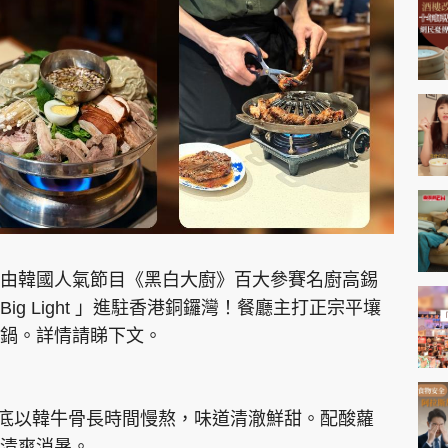
神機妙算 李丞責
緣來有理 麥玲玲
鬼靈精怪 威師兄
PCM 電腦廣場
星島頭條
星島日報
頭條日報
星島
由韓國人氣節目《黑白大廚》百大參賽名廚高錫
g Light 」進駐香港銅鑼灣！餐廳主打正宗平壤
鍋。詳情請睇下文。
EDUPLUS
款
版權及免責聲明
Copyright © 東周網 版權所有 . 不得
底以韓牛骨長時間慢熬，味道清澈鮮甜。配酸蘿
清爽消暑。