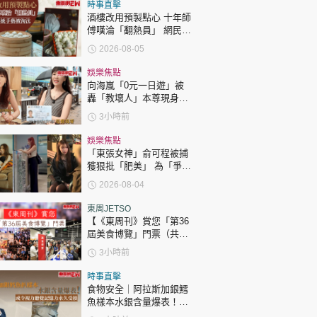
時政財經
時事直擊
酒樓改用預製點心 十年師
健康生活
傅嘆淪「翻熱員」 網民憂
傳統手藝被淘汰
2026-08-05
飲食旅遊
娛樂焦點
向海嵐「0元一日遊」被
轟「教壞人」本尊現身回
應網民
3小時前
娛樂焦點
「東張女神」俞可程被捕
獲狠批「肥美」 為「爭
環球
The Standard
親子王
仔」緊急消脂10日成功瘦
2026-08-04
12.2吋
東周JETSO
【《東周刊》賞您「第36
屆美食博覽」門票（共30
張）】
3小時前
轉載 ©Eastweek.com.hk. All rights reserved.
時事直擊
食物安全｜阿拉斯加銀鱈
魚樣本水銀含量爆表！或
令視力聽覺記憶力永久受