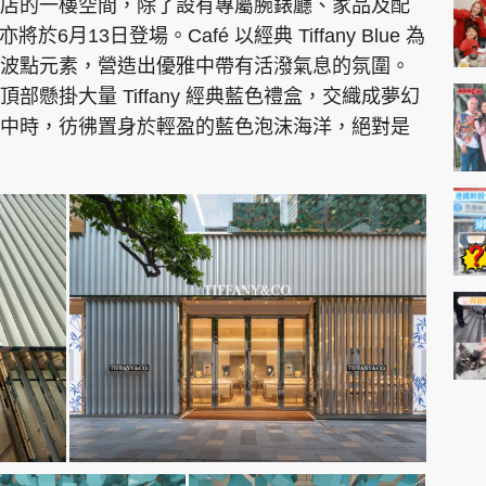
園全新專門店的一樓空間，除了設有專屬腕錶廳、家品及配
亦將於6月13日登場。Café 以經典 Tiffany Blue 為
波點元素，營造出優雅中帶有活潑氣息的氛圍。
懸掛大量 Tiffany 經典藍色禮盒，交織成夢幻
中時，彷彿置身於輕盈的藍色泡沫海洋，絕對是