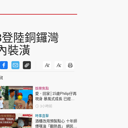
6.13登陸銅鑼灣
店內裝潢
t
娛樂焦點
愛．回家│15歲Philip仔再
現身 暴風式成長 已經高
過「三太」樊亦敏！
3小時前
時事直擊
酒樓改用預製點心 十年師
傅嘆淪「翻熱員」 網民憂