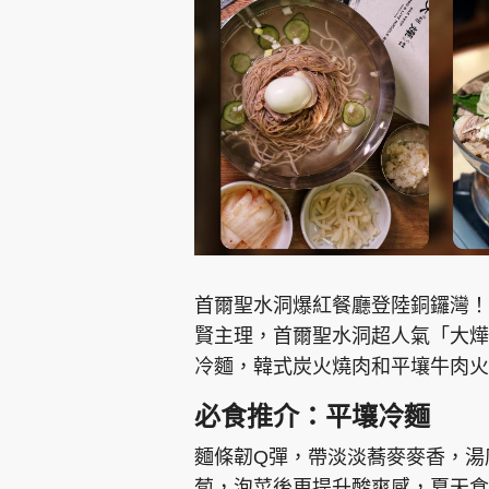
集團旗下品牌
東周刊
cazbuyer
東Touch
首爾聖水洞爆紅餐廳登陸銅鑼灣！
賢主理，首爾聖水洞超人氣「大燁Bi
冷麵，韓式炭火燒肉和平壤牛肉火
Oh!爸媽
JobMarket
頭條搵工
必食推介：平壤冷麵
關於我們
聯絡我們
隱私政策聲明
使用條
麵條韌Q彈，帶淡淡蕎麥麥香，湯
蔔，泡菜後更提升酸爽感，夏天食