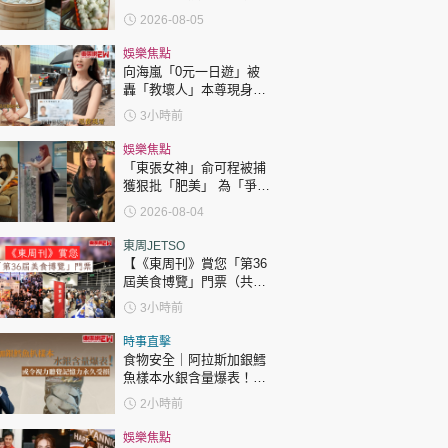
傳統手藝被淘汰
2026-08-05
娛樂焦點
向海嵐「0元一日遊」被
轟「教壞人」本尊現身回
應網民
3小時前
娛樂焦點
「東張女神」俞可程被捕
獲狠批「肥美」 為「爭
仔」緊急消脂10日成功瘦
2026-08-04
12.2吋
東周JETSO
【《東周刊》賞您「第36
屆美食博覽」門票（共30
張）】
3小時前
時事直擊
食物安全｜阿拉斯加銀鱈
魚樣本水銀含量爆表！或
令視力聽覺記憶力永久受
2小時前
損
娛樂焦點