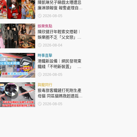
陳凱琳兒子睇戲太嘈遭忌
廉淋頭報復 報警處理自責
護子不力 歐錦棠陳倩揚齊
2026-08-05
表態「媽媽有責任」
娛樂焦點
陳欣健孖年輕索女煙韌︱
娛樂圈不乏「父女戀」
「爺孫戀」 年齡差距最大
2026-08-04
達51歲 最受矚目有李龍
基謝賢
時事直擊
港鐵新設備｜網民發現東
鐵綫「不明新裝置」 港
鐵解畫新設備用途
2026-08-05
與寵同行
狠毒旅客鐵鏟打死剛生產
母貓 同區貓媽救起遺孤貓
B接手哺育
2026-08-05