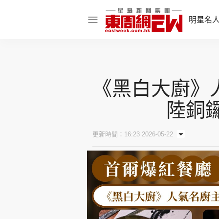
明星名
明星名人
娛樂焦點
《黑白大廚》人氣
話題人物
陸銅
東姑熱話
更新時間：16:23 2026-05-22
東周食玩通
樂在灣區
東
飲食玩樂