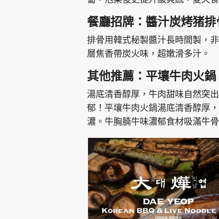
餐廳招牌：醬汁炭烤猪排
排骨用韓式秘製醬汁長時間製，非
層焦香帶炭火味，超嫩滑多汁。
其他推薦：平壤牛肉火鍋
湯底清香醇厚，牛肉甜味自然突出
郁！平壤牛肉火鍋湯底清香醇厚，
濃。牛胸腩牛味濃郁食材吸滿牛骨