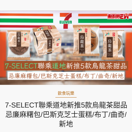
飲食玩樂
7-SELECT聯乘道地新推5款烏龍茶甜品
忌廉麻糬包/巴斯克芝士蛋糕/布丁/曲奇/
新地