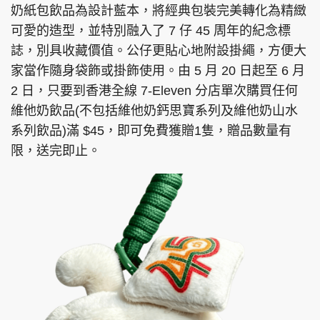
奶紙包飲品為設計藍本，將經典包裝完美轉化為精緻
可愛的造型，並特別融入了 7 仔 45 周年的紀念標
誌，別具收藏價值。公仔更貼心地附設掛繩，方便大
家當作隨身袋飾或掛飾使用。由 5 月 20 日起至 6 月
頭條搵工
EDUPLUS
2 日，只要到香港全線 7-Eleven 分店單次購買任何
維他奶飲品(不包括維他奶鈣思寶系列及維他奶山水
關於我們
使用條款
系列飲品)滿 $45，即可免費獲贈1隻，贈品數量有
限，送完即止。
聯絡我們
版權及免責聲明
隱私政策聲明
Copyright © 東周網 版權所有 . 不得轉載
©Eastweek.com.hk. All rights reserved.