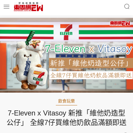
明星名人
時事財經
東周Ladies
優享生活
東周食玩通
會員活動
飲食玩樂
7-Eleven x Vitasoy 新推「維他奶造型
玄學靈異
東周專欄
公仔」 全線7仔買維他奶飲品滿額即送