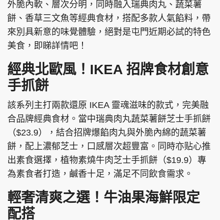
外脆內軟、層次分明，同時融入瑞典肉丸、蔬菜薯
餅、香草三文魚等經典食材，搭配多款人氣餡料，帶
來別具新意的味覺體驗，絕對是屯門近期必試的特色
美食，即睇詳情吧！
經典北歐風！IKEA 招牌食材創意
手抓餅
該系列主打兩款還原 IKEA 靈魂滋味的款式，完美融
合品牌經典食材。當中瑞典肉丸蔬菜薯餅芝士手抓餅
（$23.9），結合招牌爆餡肉丸與外脆內綿的蔬菜薯
餅，配上濃郁芝士，口感層次超豐富。同時亦贴心推
出素食選擇，植物素燒牛肉芝士手抓餅（$19.9）專
為素食者打造，鹹香十足，滿足不同飲食需求。
輕奢清爽之選！牛油果海鮮限定
配搭