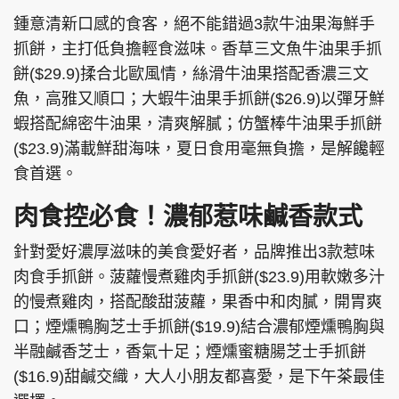
鍾意清新口感的食客，絕不能錯過3款牛油果海鮮手
抓餅，主打低負擔輕食滋味。香草三文魚牛油果手抓
餅($29.9)揉合北歐風情，絲滑牛油果搭配香濃三文
魚，高雅又順口；大蝦牛油果手抓餅($26.9)以彈牙鮮
蝦搭配綿密牛油果，清爽解膩；仿蟹棒牛油果手抓餅
($23.9)滿載鮮甜海味，夏日食用毫無負擔，是解饞輕
食首選。
肉食控必食！濃郁惹味鹹香款式
針對愛好濃厚滋味的美食愛好者，品牌推出3款惹味
肉食手抓餅。菠蘿慢煮雞肉手抓餅($23.9)用軟嫩多汁
的慢煮雞肉，搭配酸甜菠蘿，果香中和肉膩，開胃爽
口；煙燻鴨胸芝士手抓餅($19.9)結合濃郁煙燻鴨胸與
半融鹹香芝士，香氣十足；煙燻蜜糖腸芝士手抓餅
($16.9)甜鹹交織，大人小朋友都喜愛，是下午茶最佳