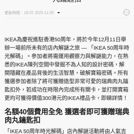
集團旗下品牌
更新時間：18:02 2025-11-05
IKEA為慶祝進駐香港50周年，將於今年12月11日舉
東周刊
cazbuyer
東Touch
辦一場前所未有的店內解謎之旅 — 「IKEA 50周年時
光解碼」。參加者將需運用觀察力與解謎能力，在熟
悉的IKEA陳列空間中發掘不為人知的設計密碼，解
PCM 電腦廣場
星島頭條
星島日報
開隱藏在產品背後的生活智慧，破解寶箱密碼。所有
獲選參加者除了將可獲贈造型非常可愛的瑞典肉丸鑰
匙扣外，若成功在時限內完成所有關卡，並打開寶箱
更均可獲得價值300港元的IKEA禮品卡，即睇詳情！
頭條日報
星島環球
The Standard
名額40個費用全免 獲選者即可獲贈瑞典
肉丸鑰匙扣
「IKEA 50周年時光解碼」店內解謎活動將由人氣吉
親子王
Oh!爸媽
JobMarket