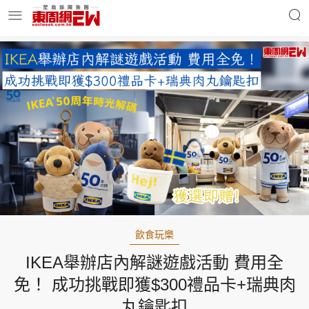
明星名人
時事財經
東周Ladies
優享生活
東周食玩通
會員活動
飲食玩樂
IKEA舉辦店內解謎遊戲活動 費用全
玄學靈異
東周專欄
免！ 成功挑戰即獲$300禮品卡+瑞典肉
丸鑰匙扣