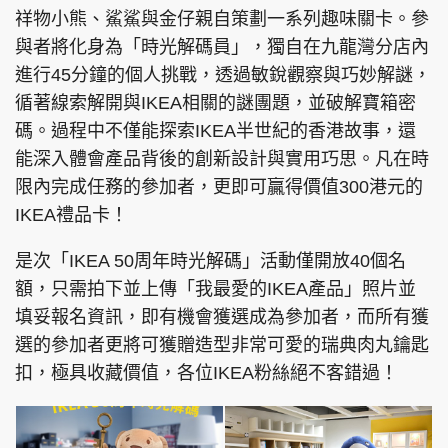
祥物小熊、鯊鯊與金仔親自策劃一系列趣味關卡。參
與者將化身為「時光解碼員」，獨自在九龍灣分店內
進行45分鐘的個人挑戰，透過敏銳觀察與巧妙解謎，
頭條搵工
EDUPLUS
循著線索解開與IKEA相關的謎團題，並破解寶箱密
碼。過程中不僅能探索IKEA半世紀的香港故事，還
能深入體會產品背後的創新設計與實用巧思。凡在時
關於我們
使用條款
限內完成任務的參加者，更即可贏得價值300港元的
IKEA禮品卡！
聯絡我們
版權及免責聲明
隱私政策聲明
是次「IKEA 50周年時光解碼」活動僅開放40個名
額，只需拍下並上傳「我最愛的IKEA產品」照片並
填妥報名資訊，即有機會獲選成為參加者，而所有獲
Copyright © 東周網 版權所有 . 不得轉載
選的參加者更將可獲贈造型非常可愛的瑞典肉丸鑰匙
©Eastweek.com.hk. All rights reserved.
扣，極具收藏價值，各位IKEA粉絲絕不客錯過！