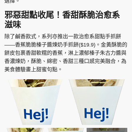
選擇。
邪惡甜點收尾！香甜酥脆治愈系
滋味
除了鹹香款式，系列亦推出一款治愈系甜點手抓餅
——香蕉脆脆榛子醬煉奶手抓餅($19.9)。金黃酥脆的
餅皮包裹香甜軟糯的香蕉，淋上濃郁榛子朱古力醬與
香濃煉奶，酥脆、綿密、香甜三種口感完美融合，為
美食體驗畫上甜蜜句點。