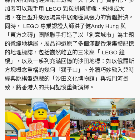
靡香港校園的經典紙上遊戲「天下太平」實體化，參
加者可以親手用 LEGO 顆粒拼砌旗幟、飛機或大
炮，在巨型升級版場景中展開極具張力的實體對決。
同時， LEGO 專業認證大師洪子健Andy Hung 與
「東方之磚」團隊聯手打造了以「創意城市」為主題
的微縮地標展，展品神還原了多個滿載香港集體記憶
的地理標誌，包括巍然屹立的三米高「 LEGO 鐘
樓」，以及一系列充滿回憶的沙田地標：如以俄羅斯
方塊概念重構的幾何「獅子山」、外牆巧妙融入兒時
經典跳棋盤遊戲的「沙田文化博物館」與城門河景
致，將香港人的共同記憶重新演繹。