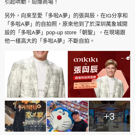
引起哄動，迫爆商場！
另外，向來至愛「多啦A夢」的張與辰，在IG分享和
「多啦A夢」的自拍照，原來他到了於深圳萬象城開
頭條搵工
EDUPLUS
設的「多啦A夢」pop-up store「朝聖」，在現場跟
他一樣高大的「多啦A夢」不斷自拍。
關於我們
使用條款
聯絡我們
版權及免責聲明
隱私政策聲明
Copyright © 東周網 版權所有 . 不得轉載
©Eastweek.com.hk. All rights reserved.
+3