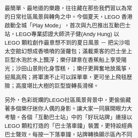
最簡單、最地道的樂趣，往往藏在那些我們習以為常
的日常社區風景與轉角之中。今個夏天，LEGO 香港
啟動全城「Play Mode」，首次與九巴推出互動巴士
站，LEGO專業認證大師洪子健(Andy Hung) 以
LEGO 顆粒創作最意想不到的夏日風景 － 把尖沙咀
太空館幻想成香噴噴的菠蘿包；滿載乘客的巴士坐上
巨型水泡於水上飄浮；樂仔肆意在香蕉船上享受陽
光；沙田山景則化身雪糕，；樂仔更興奮地放風箏，
迎風高飛；將軍澳不止可以踩單車，更可坐上飛毯歷
險；高度堪比大樹的巨型旋轉長滑梯。
另外，色彩斑斕的LEGO社區風景背景中，更偷偷藏
著多個樂仔迷你人偶的身影。讓大家一同展開眼力大
考驗。各個「互動巴士站」中的「好玩站牌」連接以
LEGO 顆粒打造的「巴士落車鐘」裝置，更特設經典
巴士聲效。每按一下落車鐘，站牌轉換顯示區內不同