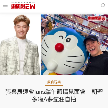
明星名人
時事財經
東周Ladies
優享生活
東周食玩通
會員活動
飲食玩樂
張與辰速會fans端午節搞見面會 朝聖
玄學靈異
東周專欄
多啦A夢瘋狂自拍