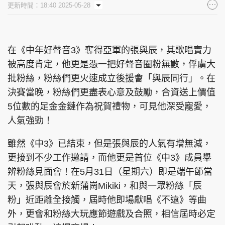
更新時間：18:40 2025-05-28
集團旗下品牌
在《中年好聲音3》奪得亞軍的張與辰，其歌唱實力
被高度肯定，他更是憑一把好聲音圈粉無數，俘虜大
東周刊
cazbuyer
東Touch
批粉絲，粉絲們更火速成立後援會「與辰同行」。在
決賽當晚，粉絲們更盡表心意及鼓勵，合資送上價值
5位數的足金金鏈作為祝賀禮物，可見他深受寵愛，
PCM 電腦廣場
星島頭條
星島日報
人氣強勁！
雖然《中3》已結束，但是張與辰的人氣有增無減，
更接到不少工作邀請，而他更是首位《中3》成員舉
辨粉絲見面會！在5月31日（星期六）即是端午節當
頭條日報
星島環球
The Standard
天，張與辰會於新蒲崗Mikiki，和與一眾粉絲「辰
粉」近距離全接觸，屆時他即場獻唱《不遠》等曲
外，更會和粉絲大玩應節遊戲及合照，相信屆時必定
親子王
Oh!爸媽
JobMarket