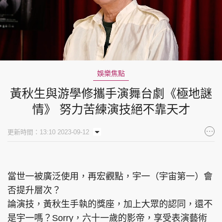
Loaded
:
Unmute
13.19%
娛樂焦點
黃秋生與游學修攜手演舞台劇《極地謎
情》 努力苦練演技絕不靠天才
更新時間：13:10 2023-09-12
當世一被廣泛使用，再宏觀點，宇一（宇宙第一）會
否提升層次？
論演技，黃秋生手執的獎座，加上大眾的認同，還不
是宇一嗎？Sorry，六十一歲的影帝，享受表演藝術