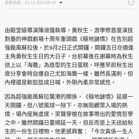
更新時間：12:12 2023-09-04
集團旗下品牌
由殿堂級導演陳淑儀執導，黃秋生、游學修首度演技
對壘的神戲劇場十周年重頭戲《極地謎情》在告別超
東周刊
cazbuyer
東Touch
強颱風蘇拉後，於9月2日正式開鑼，開鑼吉日亦適逢
主角黃秋生生日的大日子，台前幕後在謝幕時為秋生
送上以「海膽」為造型的生日蛋糕，呼應早前秋生出
PCM 電腦廣場
星島頭條
星島日報
席分享會時自爆自己尤如海膽一樣，雖然長滿刺，但
內裡還是軟腍腍成日喊，外剛內柔非常感性。
因為超強颱風蘇拉襲港的關係，《極地謎情》延遲一
天開鑼，但八號風球一除下，亦無阻觀眾入場的熱
頭條日報
星島環球
The Standard
情，場內座無虛席，笑聲穿梭在故事帶出的愛情哲學
之中。雖然開鑼日要順延一天，但反而是上天送給秋
生的一份生日禮物，他更感興奮：「今次真係一生人
親子王
Oh!爸媽
JobMarket