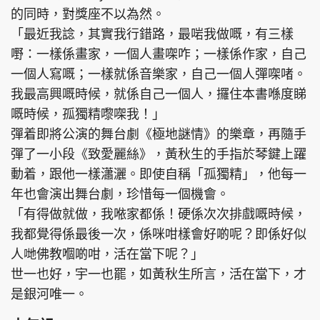
的同時，對獎座不以為然。
「最近我諗，其實我行錯路，最啱我做嘅，有三樣
嘢：一樣係畫家，一個人畫㗎咋；一樣係作家，自己
一個人寫嘅；一樣就係音樂家，自己一個人彈㗎啫。
我最高興嘅時候，就係自己一個人，攞住本書喺度睇
嘅時候，孤獨精嚟㗎我！」
彈着即將公演的舞台劇《極地謎情》的樂章，再隨手
彈了一小段《致愛麗絲》，黃秋生的手指於琴鍵上躍
動着，跟他一樣瀟灑。即使自稱「孤獨精」，他每一
年也會演出舞台劇，珍惜每一個機會。
「有得做就做，我𠵱家都係！硬係次次排戲嘅時候，
我都覺得係最後一次，係咪咁樣會好啲呢？即係好似
人哋佛教嗰啲咁，活在當下呢？」
世一也好，宇一也罷，如黃秋生所言，活在當下，才
是銀河唯一。