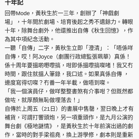
十年記
回帶Mode，黃秋生於一三年，創辦了「神戲劇
場」，十年間於劇場、培育後起之秀不遺餘力。轉眼
十年，除舞台劇外，他還推出自傳《秋生回憶》，作
為其中項紀念活動。
一聽「自傳」二字，黃秋生立即「澄清」：「唔係咩
自傳，哎！阿Joyce（劇團行政總監張珮華）真係！
係十周年要搵啲嘢嚟搞，咁即係搵嚟搞㗎啫！我又冇
時間，跟住就搵人筆錄，我口述。如果真係自傳 ，
邊度寫得切㗎？冇番一年半載，做唔到㗎。
「我一個演員仔，做咩整整書煞有介事咁？但既然都
做咗，就厚顏無恥做埋落去！」
自傳於上周五（21日）的書展中售罄，翌日晚上才有
補貨，可謂打響頭炮，另一項重頭作，是九月公演的
舞台劇《極地謎情》，是黃秋生於十年前演出過的劇
作，當時的對手梁祖堯，換上游學修，劇本則是重新