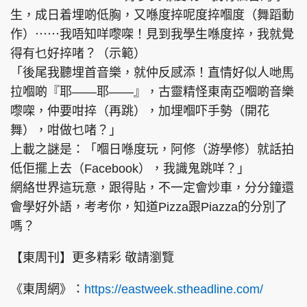
生，成日着埋啲低胸，又喺度捽呢度捽嗰度（舞蹈動
作）⋯⋯我唔知咩嚟㗎！見到我學生喺度捽，我就覺
得有乜好捽啫？（示範）
「後尾我聽埋首音樂，就仲反感添！直情好似人哋馬
拉嗰啲『耶——耶——』，古靈精怪東南亞嗰啲音樂
嚟㗎，仲要咁捽（再跳），加埋嗰吓手勢（開花
舞），咁做乜啫？」
上載之謎是：「嗰日喺度玩，阿修（游學修）就話拍
低佢擺上去（Facebook），我識鬼跳咩？」
網絡世界這玩意，跟得貼，不一定會炒車，分分鐘還
會學好外語，考考你，知道Pizza跟Piazza的分別了
嗎？
【東周刊】更多精彩 敬請瀏覽
《東周網》：
https://eastweek.stheadline.com/