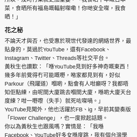
菜，食晒所有福島嘅輻射㗎嘞！你哋安全㗎，我食
晒！」
花之秘
不論天才與否，也受惠於現世代發達的網絡世界，最
貼身的，莫過於YouTube，還有Facebook、
Instagram、Twitter、Threads等社交平台。
黃秋生也讚歎：「喺YouTube見到好多神奇嘅東西！
幾多年前覺得冇可能嘅嘢，𠵱家都見到有，好似
Parkour（飛躍道）嗰啲，點會有人咁癲呀？我都唔
知佢點練，由呢間大廈跳去嗰間大廈，喺啲大廈天台
度練？咁一嘢嚟（失手）就死咗㗎喎。」
YouTube見聞外，他也活躍於FB、ig，早前其變奏版
「Flower Challenge」，也一度掀起話題。
你以為黃秋生也跟風嗎？實情是：「我喺
Facebook、YouTube好多女喺度跳，我有個台灣學