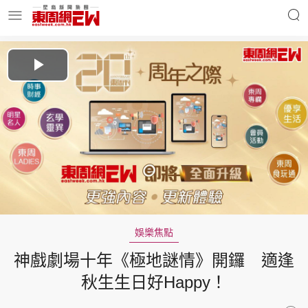
明星名人
時事財經
Play
Video
東周Ladies
優享生活
東周食玩通
會員活動
娛樂焦點
神戲劇場十年《極地謎情》開鑼 適逢
玄學靈異
東周專欄
秋生生日好Happy！