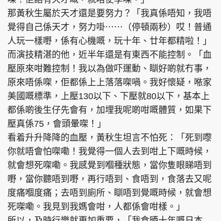
那黃秋生屬於天才還是要努力？「我真係唔知，我唔
覺得自己係天才，努力啩⋯⋯（停頓兩秒）哎！普通
人玩一樣嘢，係有心機嘅，玩十年、廿年都精啦！」
而演技精湛的他，近半年還是有東西不能控制。「血
壓原來咁難控制！我以為做吓運動、瞓好啲就冇事，
原來唔係㗎，佢都係上上落落㗎喎。我好懷疑，𠵱家
美國嘅標準，上壓130以下、下壓就80以下，基本上
都係啲後生仔先會有，加埋我呢啲咁嘅體質，如果下
壓真係75，會頭暈㗎！」
看着升升降降的血壓，黃秋生坦言不怕死：「死到嚟
你就唔會怕㗎嘞！我覺得一個人去到咁上下嘅時候，
就會想死㗎嘞。我感覺到嗰種狀態，當你隻眼睇唔到
嘢，當你聽唔到嘢，再行唔到、食唔到，食落去又呢
度痛嗰度痛；去唔到廁所、瞓唔到覺嘅時候，就會想
死㗎嘞。我見到我媽會咁，人都係會咁樣。」
所以，及時行樂就更加重要，「我食晒十年嘅日本