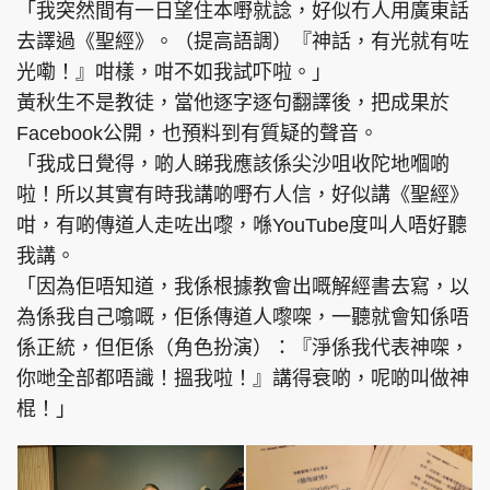
「我突然間有一日望住本嘢就諗，好似冇人用廣東話
去譯過《聖經》。（提高語調）『神話，有光就有咗
光嘞！』咁樣，咁不如我試吓啦。」
黃秋生不是教徒，當他逐字逐句翻譯後，把成果於
Facebook公開，也預料到有質疑的聲音。
「我成日覺得，啲人睇我應該係尖沙咀收陀地嗰啲
啦！所以其實有時我講啲嘢冇人信，好似講《聖經》
咁，有啲傳道人走咗出嚟，喺YouTube度叫人唔好聽
我講。
「因為佢唔知道，我係根據教會出嘅解經書去寫，以
為係我自己噏嘅，佢係傳道人嚟㗎，一聽就會知係唔
係正統，但佢係（角色扮演）：『淨係我代表神㗎，
你哋全部都唔識！搵我啦！』講得衰啲，呢啲叫做神
棍！」