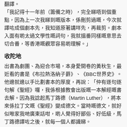
翻譯。
「我記得十一年前（籌備之時），完全睇唔到個重
點，因為上一次我睇到嘅版本，係刪剪過嘅，今次就
譯咗成個劇本先，我知道原著講咩先，再裁剪。劇本
入面有啲太過文學性嘅詞句，我就搵番同樣嘅意思去
切合番，等香港嘅觀眾容易啲理解。」
收陀地
出書為劇團、為迎合市場，本身愛開卷的黃秋生，最
近看的書是《布拉熱洛納子爵》、《BBC世界史》。
他邊就邊以手比劃書本的厚度，再說：「仲有逐句逐
句解《聖經》囉，我係根據教會出版嘅一本解經嘅書
去解。因為我諗起馬丁路德（Martin Luther），將本
來係拉丁文嘅《聖經》變成德文。當時嘅德文，就好
似𠵱家我哋廣東話咁，啲人覺得好鄙俗、好低級，馬
丁路德譯咗之後，就每一個人都識睇。