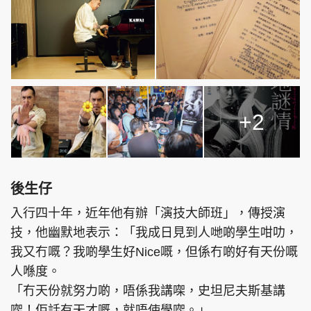
+2
後生仔
入行四十年，近年他有辦「演技大師班」，傳授演
技，他幽默地表示：「我成日見到人哋啲學生咁叻，
我又冇嘅？我啲學生好Nice嘅，但係冇啲好有天份嘅
人喺度。
「冇天份就努力啲，唔係我講㗎，史坦尼夫斯基講
㗎！佢話有天才嘅，就唔使學㗎。」