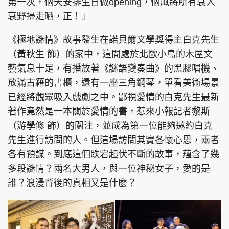
第一次，個天安排生日做opening，個風將所有衰人
衰野掃走晒，正！」
《極地謎情》故事發生在諾貝爾文學獎得主白克先生
頭條搵工
EDUPLUS
（黃秋生 飾）的家中，這間處於北歐小島的木屋文
藝氣息十足，有播放著《謎語變奏曲》的黑膠唱機、
放滿古籍的書櫃，還有一座三角鋼琴，單看美術場景
關於我們
使用條款
已經將觀眾吸入戲劇之中。鄙視愛情的白克先生最新
聯絡我們
版權及免責聲明
著作竟然是一本關於愛情的書，惹來小報記者黎斯
（游學修 飾）的關注，並成為第一位能夠邀約白克
隱私政策聲明
先生進行訪問的人。但這場訪問其實各懷心思，兩者
各有預謀。到底這個跌宕起伏不斷的故事，蘊含了幾
多段謎情？兩名大男人，與一位神秘女子，愛的是
Copyright © 東周網 版權所有 . 不得轉載
©Eastweek.com.hk. All rights reserved.
誰？浪漫背後的真相又是什麼？