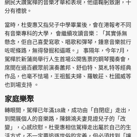
網民大讚駕樺的音樂才華和表現，他還鞠躬致謝，十
分有禮貌。
當時，杜雯惠又指兒子中學畢業後，會在港報考不同
有音樂專科的大學， 會繼續攻讀音樂：「其實係無
懸念，佢自己喜愛寫歌、唱歌和彈琴，鍾意音樂就行
咗呢條路，無得發掘和逼嘅。」 事隔年，今年7月，
駕樺於新蒲崗舉行人生首場公開售票的鋼琴獨奏會，
席間在過百觀眾前演奏蕭邦、舒伯特、莫札特等經典
作品，也毫不怯場，王祖藍夫婦、羅敏莊、杜國威等
也到場支持 。
家庭樂聚
轉眼間，駕樺已年滿18歲，成功由「自閉症」走出，
到開展個人的音樂路，陳錦鴻夫妻見證兒子的「改
變」，心感欣慰。杜雯惠相信駕樺走出屬於自己的生
活方式，不一定要追逐世俗的定義，但必須找到「讓