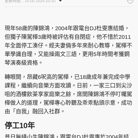
更新時間：10:00 2025-10-10
現年58歲的陳錦鴻，2004年跟電台DJ杜雯惠結婚，
但獨子陳駕樺3歲時被評估有自閉症，他不惜於2011
年全面停工湊仔。經夫妻倆多年來耐心教導，駕樺不
單學識自理，又能操兩文三語，更用5年時間考獲鋼
琴演奏級資格。
轉眼間，昂藏6呎高的駕樺，已18歲成年兼完成中學
課程，繼續向音樂方面攻讀。日前，一家三口到尖沙
咀的酒樓飲茶享家庭樂之餘，席間陳錦鴻不停叮囑駕
樺做人的道理，駕樺專心聆聽及乖乖點頭示意，成功
由「自我」融回入社群。
停工10年
昔日無綫小生陳錦鴻，跟電台DJ杜雯惠於2004年結