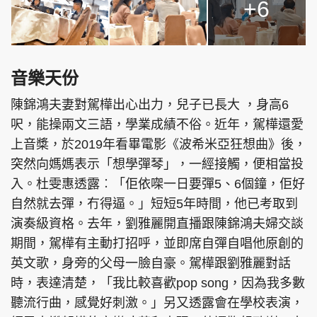
+6
音樂天份
陳錦鴻夫妻對駕樺出心出力，兒子已長大 ，身高6
呎，能操兩文三語，學業成績不俗。近年，駕樺還愛
上音槳，於2019年看畢電影《波希米亞狂想曲》後，
突然向媽媽表示「想學彈琴」，一經接觸，便相當投
入。杜雯惠透露︰「佢依㗎一日要彈5、6個鐘，佢好
自然就去彈，冇得逼。」短短5年時間，他已考取到
演奏級資格。去年，劉雅麗開直播跟陳錦鴻夫婦交談
期間，駕樺有主動打招呼，並即席自彈自唱他原創的
英文歌，身旁的父母一臉自豪。駕樺跟劉雅麗對話
時，表達清楚，「我比較喜歡pop song，因為我多數
聽流行曲，感覺好刺激。」另又透露會在學校表演，