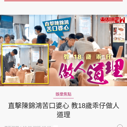
娛樂焦點
直擊陳錦鴻苦口婆心 教18歲乖仔做人
道理