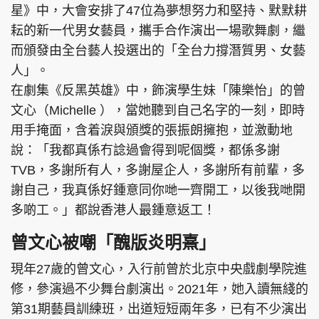
星》中，大會安排了47位為夢想努力和堅持、默默耕
耘的新一代男女藝員，攜手合作演出一場歌舞劇，繼
而頒發由全台藝人投選出的「全台力撐潛質男、女藝
人」。
頭條搵工
EDUPLUS
在劇集《反黑英雄》中，飾演學生妹「陳樂怡」的曾
文心（Michelle ），當她聽到自己名字的一刻，即時
關於我們
使用條款
用手掩面，含着淚與頒獎的張振朗擁抱，並激動地
說：「我都真係冇諗過會得到呢個獎，都係多謝
聯絡我們
版權及免責聲明
TVB，多謝所有人，多謝屋企人，多謝所有前輩，多
隱私政策聲明
謝自己，我真係好鍾意同你哋一齊開工，以後我哋開
多啲工。」都說香港人最鍾意返工！
曾文心被嘲「醜版炎明熹」
Copyright © 東周網 版權所有 . 不得轉載
©Eastweek.com.hk. All rights reserved.
現年27歲的曾文心，入行前曾於北京中央戲劇學院進
修，參演過不少舞台劇演出。2021年，她入讀無綫的
第31期藝員訓練班，出道短短兩年多，已有不少演出