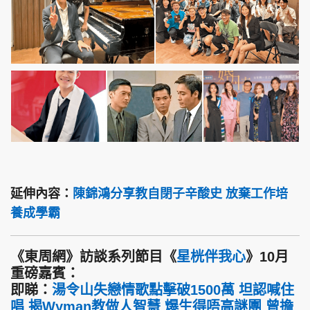
延伸內容：
陳錦鴻分享教自閉子辛酸史 放棄工作培
養成學霸
《東周網》訪談系列節目《
星桄伴我心
》10月
重磅嘉賓：
即睇：
湯令山失戀情歌點擊破1500萬 坦認喊住
唱 揭Wyman教做人智慧 爆生得唔高謎團 曾擔