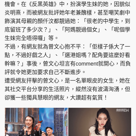
機會。在《反黑英雄》中，扮演學生妹的她，因貌似
炎明熹，而被網友批評她年老兼醜樣，甚至嘲笑劇中
飾演其母親的顏仟汶都靚過她：「很老的中學生，到
底留班了多少次？」、「阿媽靚過個女」、「呢個學
生妹完全唔得囉」等。
不過，有網友就為曾文心抱不平：「佢樣子係大了一
點，不過好戲之人」、「選港姐嗎？配角要這麼好看
幹嘛？」事後，曾文心坦言有comment就開心，而負
評就令她更加要求自己不斷進步。
遭受網友抨擊的曾文心，是一名單眼皮的女生，她在
其社交平台分享的生活照片，縱然沒有波濤洶湧，但
卻獲一些獨具慧眼的網友，大讚超有氣質！