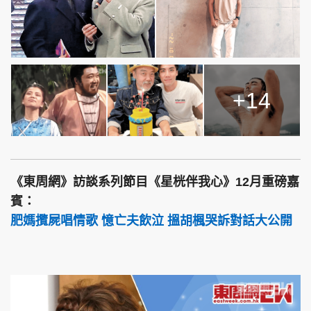
+14
《東周網》訪談系列節目《星桄伴我心》12月重磅嘉
賓：
肥媽攬屍唱情歌 憶亡夫飲泣 搵胡楓哭訴對話大公開