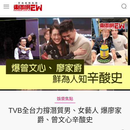
明星名人
時事財經
東周Ladies
優享生活
東周食玩通
會員活動
娛樂焦點
TVB全台力撐潛質男、女藝人 爆廖家
玄學靈異
東周專欄
爵、曾文心辛酸史