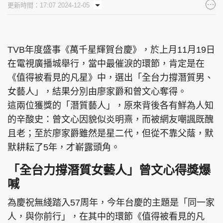
更新時間：17:07 2024-12-05
集團旗下品牌
TVB年度盛事《萬千星輝賀台慶》，於上月11月19日
在電視廣播城舉行，當中最催淚的環節，肯定是在
東周刊
cazbuyer
東Touch
《值得被看見的凡星》中，選出「全台力撐潛質男、
女藝人」，結果分別由廖家爵和曾文心奪得。
這兩位獲獎的「潛質藝人」，原來背後各有鮮為人知
PCM 電腦廣場
星島頭條
星島日報
的辛酸史：曾文心因貌似炎明熹，而被網友嘲諷既醜
且老；至於廖家爵雖然是星二代，但從不靠父蔭，默
默耕耘了5年，才嶄露頭角。
「全台力撐潛質女藝人」曾文心得獎爆
頭條日報
星島環球
The Standard
喊
為慶祝無綫踏入57周年，今年台慶的主題是「同一家
人，與你前行」，在其中的環節《值得被看見的凡
親子王
Oh!爸媽
JobMarket