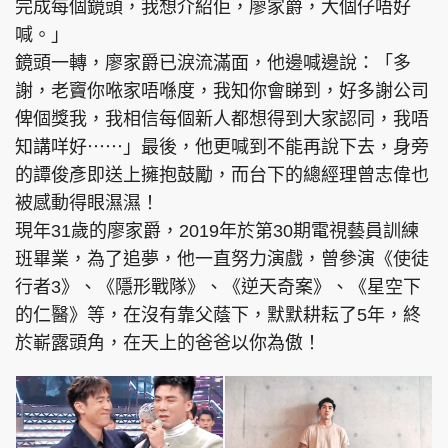
完成每個鏡頭，我想介紹佢，廖家爵，大個仔唔好
喊。」
鏡頭一轉，廖家爵已淚流滿面，他邊喊邊說：「多
謝，老竇你𠵱家唔喺度，我知你會睇到，好多謝公司
俾個獎我，我相信每個新人都想得到大家認同，我唔
知講咩好⋯⋯」最後，他更喊到不能再說下去，身旁
的譚俊彥即送上擁抱鼓勵，而台下的總經理曾志偉也
被感動得眼濕濕！
現年31歲的廖家爵，2019年於第30期電視藝員訓練
班畢業，為了追夢，他一直努力演戲，曾參演《使徒
行者3》、《隱形戰隊》、《逆天奇案》、《星空下
的仁醫》等，在沒有靠父蔭下，默默耕耘了5年，終
於嶄露頭角，在天上的爸爸以你為傲！