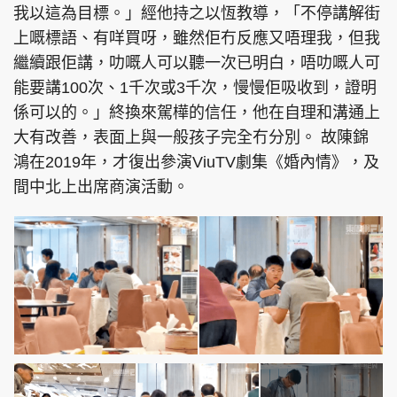
我以這為目標。」經他持之以恆教導，「不停講解街
上嘅標語、有咩買呀，雖然佢冇反應又唔理我，但我
繼續跟佢講，叻嘅人可以聽一次已明白，唔叻嘅人可
能要講100次、1千次或3千次，慢慢佢吸收到，證明
係可以的。」終換來駕樺的信任，他在自理和溝通上
大有改善，表面上與一般孩子完全冇分別。 故陳錦
鴻在2019年，才復出參演ViuTV劇集《婚內情》，及
間中北上出席商演活動。