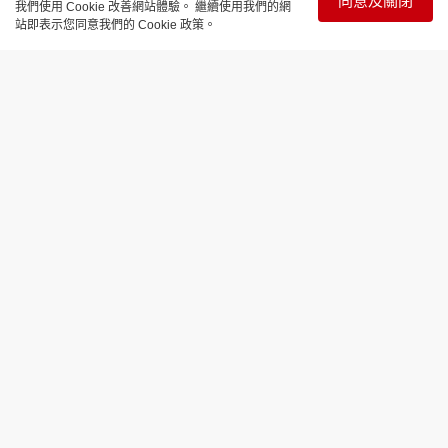
同意及關閉
我們使用 Cookie 改善網站體驗。 繼續使用我們的網
站即表示您同意我們的 Cookie 政策。
娛樂焦點
陳錦鴻分享教自閉子辛酸史 放棄工作培
養成學霸
更新時間：16:19 2024-10-14
57歲陳錦鴻曾是TVB當家小生，拍過無數經典劇集，
其中在《創世紀》飾演「許文彪」一角更是代表作。
不過，陳錦鴻為照顧患有自閉症的兒子，2012年起把
重心放在家庭，離巢後甚少露面，作風低調，直至
2019年復出參演ViuTV劇集《婚內情》，現時主力北