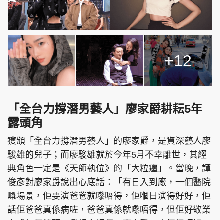
+12
「全台力撐潛男藝人」廖家爵耕耘5年
露頭角
獲頒「全台力撐潛男藝人」的廖家爵，是資深藝人廖
駿雄的兒子；而廖駿雄就於今年5月不幸離世，其經
典角色一定是《天師執位》的「大粒癦」。當晚，譚
俊彥對廖家爵說出心底話：「有日入到廠，一個醫院
嘅場景，佢要演爸爸就嚟唔得，佢嗰日演得好好，佢
話佢爸爸真係病咗，爸爸真係就嚟唔得，但佢好敬業