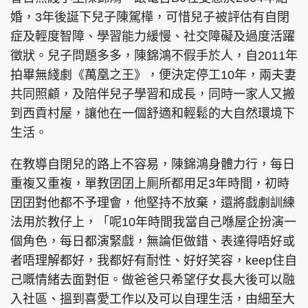
婚，3年後誕下兒子陳駕樺，可惜兒子被評估有自閉
症及輕度智障、學習能力緩慢、社交障礙及過度活躍
徵狀。兒子問題多多，陳錦鴻不假手於人，自2011年
拍畢無綫劇《萬凰之王》，便決定停工10年，兩夫妻
共同照顧，及陪伴兒子學習和成長，同時一家人又搬
到西貢村屋，讓他在一個舒適和輕鬆的大自然環境下
生活。
在教導自閉兒的路上不容易，陳錦鴻身體力行，每日
重複又重複，單教囝囝上厠所都用足3年時間，初時
囝囝對他都不予理會，他堅持不放棄，還將戲劇訓練
法用於教仔上，「呢10年時間我當自己喺屋企扮演一
個角色，每日都演緊戲，無論佢做錯、表達得唔好或
者唔理解都好，我都好有耐性、好好笑容，keep住自
己嘅情緒去面對佢。做爸爸只希望仔女長大後可以融
入社區、搵到喜愛工作以及可以自理生活，由細至大