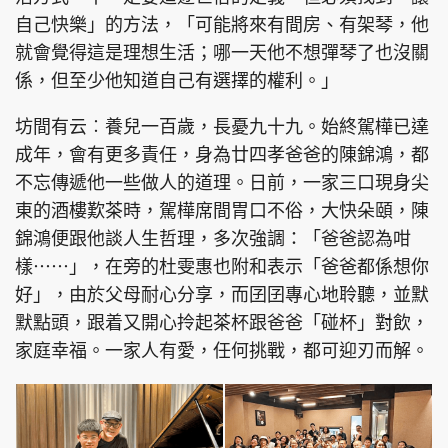
自己快樂」的方法，「可能將來有間房、有架琴，他
就會覺得這是理想生活；哪一天他不想彈琴了也沒關
係，但至少他知道自己有選擇的權利。」
坊間有云︰養兒一百歲，長憂九十九。始終駕樺已達
成年，會有更多責任，身為廿四孝爸爸的陳錦鴻，都
不忘傳遞他一些做人的道理。日前，一家三口現身尖
東的酒樓歎茶時，駕樺席間胃口不俗，大快朵頤，陳
錦鴻便跟他談人生哲理，多次強調：「爸爸認為咁
樣⋯⋯」，在旁的杜雯惠也附和表示「爸爸都係想你
好」，由於父母耐心分享，而囝囝專心地聆聽，並默
默點頭，跟着又開心拎起茶杯跟爸爸「碰杯」對飲，
家庭幸福。一家人有愛，任何挑戰，都可迎刃而解。