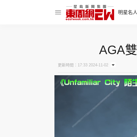
明星名
明星名人
AGA
娛樂焦點
話題人物
更新時間：17:33 2024-11-02
東姑熱話
東周食玩通
樂在灣區
東
飲食玩樂