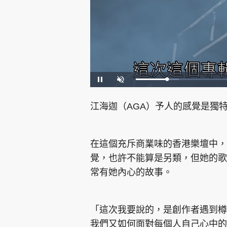
集團旗下品牌
L
P
U
o
a
n
a
u
m
d
s
u
e
e
t
江海迦（AGA）予人的感覺是獨
d
e
:
2
東周刊
cazbuyer
東Touch
2
.
2
0
在這個充斥商業味的香港樂壇中，
%
覺，也許不能算是另類，但她的歌
常有她內心的故事。
Oh!爸媽
JobMarket
頭條搵工
關於我們
聯絡我們
隱私政策聲明
使用條
「這次我要說的，是創作者遇到樽
我們又如何面對每個人自己心中的