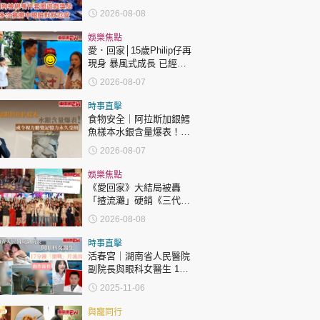
2026-08-08
娛樂焦點
愛．回家│15歲Philip仔再
現身 暴風式成長 已經高
過「三太」樊亦敏！
2026-08-07
時事直擊
食物安全｜阿拉斯加銀鱈
魚樣本水銀含量爆表！或
令視力聽覺記憶力永久受
2026-08-07
損
娛樂焦點
《愛回家》大結局被轟
「揸流灘」硬銷《三代同
糖》 劇集播畢台前幕後喊
2026-08-08
爆場面感人
時事直擊
活春宮｜湖南省人民醫院
副院長與眼科女醫生 17
分鐘「激戰」片流出 動作
2025-11-06
露骨 網上瘋傳
與寵同行