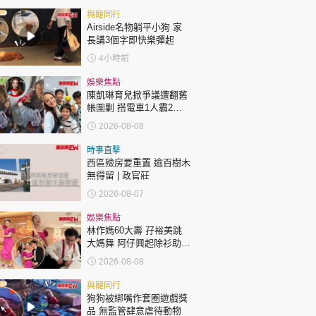
與寵同行
Airside名物躺平小狗 家
長講3個字即快樂彈起
4小時前
娛樂焦點
陳凱琳育兒掀爭議遭翻舊
帳圍剿 搭電車1人霸2個
位 被轟自私欠公德心 有
2026-08-08
指反應過度不公平
時事直擊
西區殮房要重置 逾百樹木
無得留 | 政官莊
2026-08-07
娛樂焦點
林作媽60大壽 孖裕美跳
大媽舞 阿仔興起除衫助慶
回應兩女交好有原因
2026-08-08
與寵同行
狗狗被綁嘴作套圈遊戲獎
品 無監管肆意虐待動物