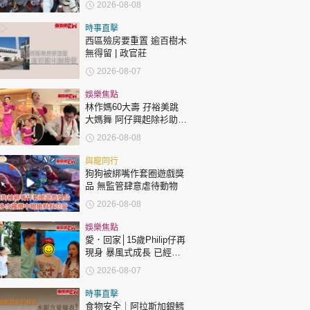
時政財經
2026-08-08
指反應過度不公平
健康生活
時事直擊
西區殮房要重置 逾百樹木
飲食旅遊
無得留 | 政官莊
2026-08-07
娛樂焦點
林作媽60大壽 孖裕美跳
大媽舞 阿仔興起除衫助慶
回應兩女交好有原因
2026-08-08
與寵同行
環球
The Standard
親子王
狗狗被綁嘴作套圈遊戲獎
品 無監管肆意虐待動物
2026-08-08
娛樂焦點
愛．回家│15歲Philip仔再
現身 暴風式成長 已經高
過「三太」樊亦敏！
轉載 ©Eastweek.com.hk. All rights reserved.
2026-08-07
時事直擊
食物安全｜阿拉斯加銀鱈