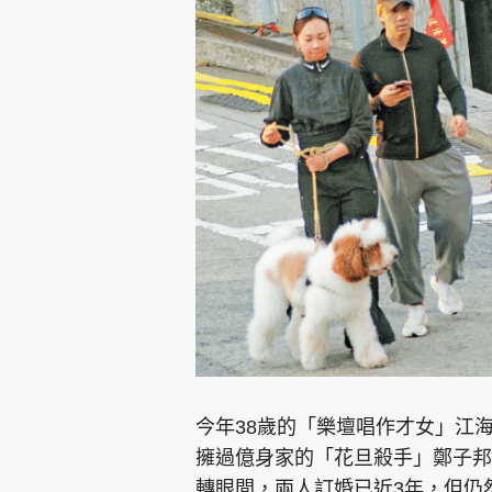
今年38歲的「樂壇唱作才女」江
擁過億身家的「花旦殺手」鄭子邦
轉眼間，兩人訂婚已近3年，但仍