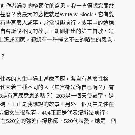
k》，就是創作者遇到的樽頸位的意思。我一直很想寫關於
我最大的恐懼就是Writers' Block，它有雙
有些甚麼人或事，常常阻礙前行。故事中的這棟
自會訴說不同的故事。剛剛推出的第二首歌，是
是上班或回家，都總有一種揮之不去的陌生的感覺，
？
住客的人生中遇上甚麼問題，各自有甚麼性格
代表着三種不同的人（其實都是你自己嗎？）有
03是有甚麼意思的嗎？）203是一個天使數字，是
碼，正正是我想說的故事。另外一個女生是住在
這個女生很執着，404正正是代表沒辦法前行，
住在520室的強迫症攝影師，520代表愛，她是一個