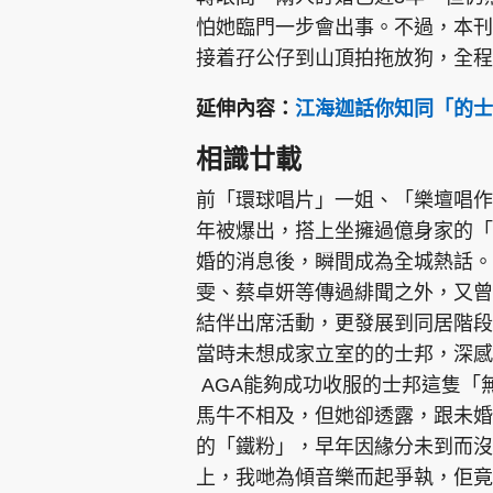
怕她臨門一步會出事。不過，本刊
接着孖公仔到山頂拍拖放狗，全程
延伸內容：
江海迦話你知同「的士
相識廿載
前「環球唱片」一姐、「樂壇唱作才
年被爆出，搭上坐擁過億身家的「
婚的消息後，瞬間成為全城熱話。
雯、蔡卓妍等傳過緋聞之外，又曾
結伴出席活動，更發展到同居階段
當時未想成家立室的的士邦，深感
AGA能夠成功收服的士邦這隻「
馬牛不相及，但她卻透露，跟未婚
的「鐵粉」，早年因緣分未到而沒
上，我哋為傾音樂而起爭執，佢竟