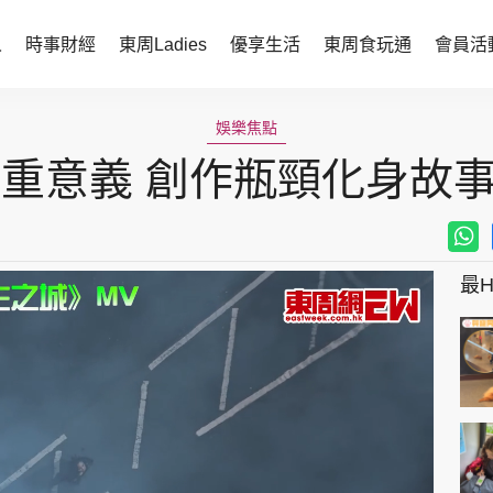
人
時事財經
東周Ladies
優享生活
東周食玩通
會員活
時事財經
東周Ladies
娛樂焦點
雙重意義 創作瓶頸化身故
時事直擊
談情說性
財經智庫
時尚生活
焦點人物
健康醫美
最Hi
她世代力量
卓越女性
會員活動
玄學靈異
周JETSO
東勝運程
智富天下 李居明