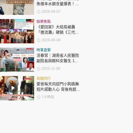
魚樣本水銀含量爆表！或
令視力聽覺記憶力永久受
2026-08-07
損
娛樂焦點
《愛回家》大結局被轟
「揸流灘」硬銷《三代同
糖》 劇集播畢台前幕後喊
2026-08-08
爆場面感人
時事直擊
活春宮｜湖南省人民醫院
副院長與眼科女醫生 17
分鐘「激戰」片流出 動作
2025-11-06
露骨 網上瘋傳
與寵同行
愛爸每天向迎門小狗跳舞
短片感動人心 背後有超大
洋蔥
7小時前