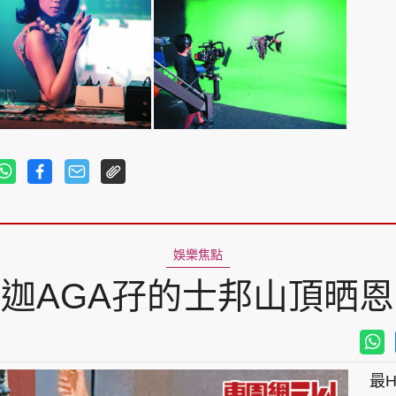
娛樂焦點
迦AGA孖的士邦山頂晒
最Hi