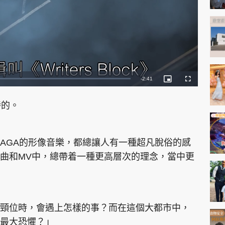
神機妙算 李丞責
緣來有理 麥玲玲
鬼靈精怪 威師兄
R
-
2:40
P
F
i
u
c
l
e
t
l
u
s
特的。
r
c
m
e
r
-
e
PCM 電腦廣場
星島頭條
星島日報
頭條日報
星島
i
e
a
n
n
-
P
i
AGA的形像音樂，都總讓人有一種超凡脫俗的感
i
c
t
n
曲和MV中，總帶着一種更高層次的理念，當中更
u
r
e
EDUPLUS
i
n
款
版權及免責聲明
Copyright © 東周網 版權所有 . 不得
g
頸位時，會遇上怎樣的事？而在這個大都市中，
T
最大恐懼？」