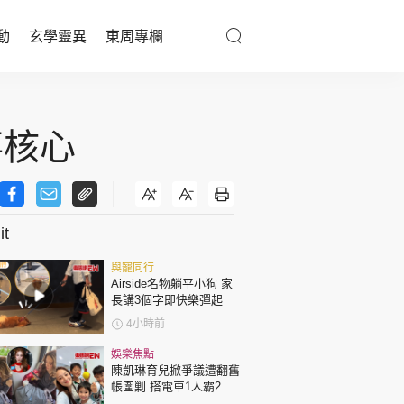
動
玄學靈異
東周專欄
優享生活
事核心
醫療百科
親子天地
與寵同行
t
與寵同行
Airside名物躺平小狗 家
東周專欄
長講3個字即快樂彈起
4小時前
娛樂名人
娛樂焦點
陳凱琳育兒掀爭議遭翻舊
文化藝術
帳圍剿 搭電車1人霸2個
位 被轟自私欠公德心 有