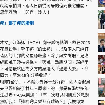
就獨家拍到，兩人日前從同居的億元豪宅離開，
恩愛互動，「閃盲」途人！
邦」鄭子邦的婚期
女」江海迦（AGA）向來感情低調，故在2023
花旦殺手」鄭子邦（的士邦），以及兩人已經訂
皆因的士邦的女星緣旺盛，除了與文詠珊、湯洛
經跟姚子羚拍過拖。「鄭姚」熱戀期間，還經常
，可惜最終因為女方的身邊人「逼婚太緊」，令
壓力，至2018年分手收場。
無腳的雀仔」，不禁令外界十分好奇！兩人看似風
夫已經相識了廿年。原來，的士邦是追隨她多年
法撻着。AGA憶述︰「有一次喺共同朋友的派對
然話我：『連呢啲音樂都冇聽過？』我梗係嬲