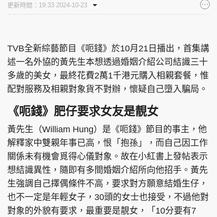
更新時間：19:33 2024-10-23
集團旗下品牌
TVB全新綜藝節目《呃錢》於10月21日播出，首集講
述一名外協的黃先生本想透過婚姻介紹公司結識三十
東周刊
cazbuyer
東Touch
多歲的美女，最終花費2萬1千港元購入相親套餐，惟
配對服務及相親對象貨不對辦，懷疑自己墮入騙局。
《呃錢》肥仔要求女友是靚女
PCM 電腦廣場
星島頭條
星島日報
黃先生（William Hung）是《呃錢》節目的事主，他
解釋家中雙親年事已高，恨「抱孫」，而自己因工作
關係未有機會覓得心儀對象。故在小紅書上發帖表示
頭條日報
星島環球
The Standard
想結識異性，隨即有多間婚姻介紹所向他招手。黃先
生強調自己擇偶條件不高，要求對方願意結婚生仔，
也不一定是年輕女子，30頭的女士也接受，不過他對
對象的外貌有要求，最重要是靚女，「10分要有7
親子王
Oh!爸媽
JobMarket