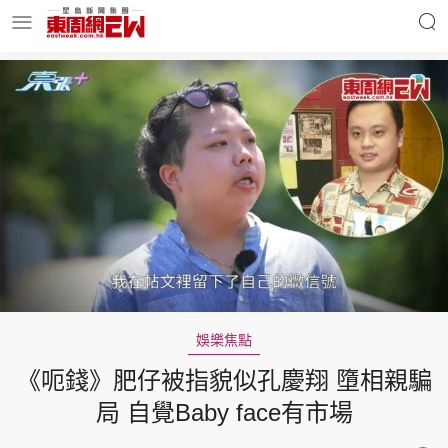
明星名人
時事財經
東周Ladies
優享生活
東周食玩通
會員活動
娛樂焦點
《呃錢》肥仔被指貌似孔慶翔 墮相親騙
玄學靈異
東周專欄
局 自覺Baby face有市場