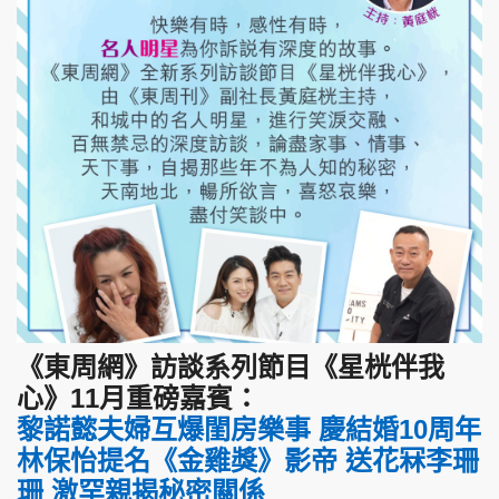
《東周網》訪談系列節目《星桄伴我
心》11月重磅嘉賓：
黎諾懿夫婦互爆閨房樂事 慶結婚10周年
林保怡提名《金雞獎》影帝 送花冧李珊
珊 激罕親揭秘密關係