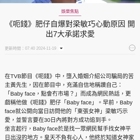
14.00%
娛樂焦點
《呃錢》肥仔自爆對梁敏巧心動原因 開
出7大承諾求愛
更新時間：07:40 2024-11-19
在TVB節目《呃錢》中，墮入婚姻介紹公司騙局的苦
主黃先生，因在節目中，充滿自信地稱讚自己：
「Baby face，點會冇市場？」而成為網民熱話，更
戲稱他做《呃錢》肥仔「Baby face」。早前，Baby
face就公開向當日訪問他的「東張女神」梁敏巧示
愛，並誓言要在30日內將對方成功追到手。
坐言起行，Baby face於是找一眾網民幫手找女神平
日出沒的地方。皇天不負有心人，他終於知道女神家