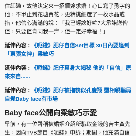
住紅磡，故他決定來一招攔途求婚！心口寫了勇字的
他，不單止到花墟買花，更精挑細選了一枚水晶戒
指，他信心滿滿的說：「我已經諗好咗7大承諾送俾
佢，只要佢肯同我一齊，佢一定好幸福！」
延伸內容 :
《呃錢》肥仔自信Set目標 30日內要追到
「東張女神」梁敏巧
延伸內容 :
《呃錢》肥仔真身大揭秘 他的「自信」原
來來自......
延伸內容 :
《呃錢》肥仔被指貌似孔慶翔 墮相親騙局
自覺Baby face有市場
Baby face公開向梁敏巧示愛
早前，有一位聲稱被婚姻介紹所騙取金錢的苦主黃先
生，因向TVB節目《呃錢》申訴；期間，他充滿自信