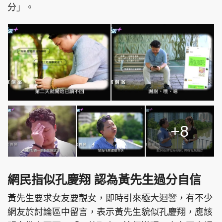
分」。
頭條搵工
EDUPLUS
關於我們
使用條款
聯絡我們
版權及免責聲明
隱私政策聲明
+8
Copyright © 東周網 版權所有 . 不得轉載
©Eastweek.com.hk. All rights reserved.
網民指似孔慶翔 認為黃先生過分自信
黃先生要求女友要靚女，即時引來極大迴響，有不少
網友於討論區中留言，表示黃先生貌似孔慶翔，應該