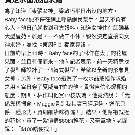
為了知道「東張女神」梁敏巧平日出沒的地方，
Baby face便不停在網上呼籲網民幫手。皇天不負有
心人，他日前就收到可靠報料，知道女神住在紅磡某
大型屋苑。於是，一不做二不休，毅然決定直接向女
神求婚，並找《東周刊》獨家見證。
日前約早上11時，Baby face約了林作在太子的花墟
見面，並且有備而來。他向記者表示，前一天特意找
了髮型師設計了一個韓式髮型，希望以全新的形象見
女神；另外，Baby face還買了一枚水晶戒指作求婚
之用。當日穿了夏威夷T恤的他，貫徹自信心爆棚的
態度；期間，林作叫他買12枝玫瑰，他竟然說：「我
係靠樣搵食，Maggie見到我其實已經足夠，送花只
係一種形式，買細細紮咪得囉！」結果，他幫襯就近
的花檔，買了一紮價值$80的鮮花，又豪氣地向老闆
說：「$100唔使找！」