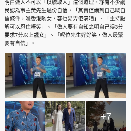
明白做人不可以「以貌取人」這個道理。亦有不少網
民認為事主黃先生過份自信，「其實佢講到自己嘅自
信條件，喺香港啲女，容乜易畀佢溝哂」、「主持點
解可以忍住唔笑」、「做人要有自知之明自己得3分
要求7分以上靚女」、「呢位先生好好笑，做人最緊
要有自信」。
+7