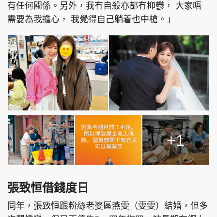
有任何關係。另外，我冇自殺亦都冇抑鬱， 大家唔
需要為我擔心， 我覺得自己躺着也中槍。」
頭條搵工
EDUPLUS
關於我們
使用條款
聯絡我們
版權及免責聲明
隱私政策聲明
+1
Copyright © 東周網 版權所有 . 不得轉載
©Eastweek.com.hk. All rights reserved.
張致恒借錢度日
同年，張致恒跟粉絲老婆區燕雯（雯雯）結婚，但多