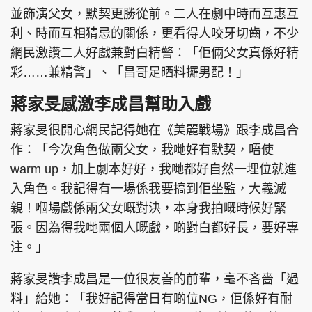
並飾演父女，默契更勝從前。二人在劇中時而互惠互
利、時而互相猜忌的關係，更看得人咬牙切齒，不少
網民激讚二人好戲兼對白精警：「佢倆父女真係好精
彩……兼精警」、「昌哥足晒料攞男配！」
蔣家旻感激李成昌幫助入戲
蔣家旻很開心網民記得她在《美麗戰場》跟李成昌合
作：「今次角色做兩父女，我哋好有默契，唔使
warm up，加上劇本好好，我哋都好自然一埋位就進
入角色。我記得有一場係我要搞到佢坐監，大義滅
親！嗰場戲係兩父女嘅對決，本身我拍嘅時候好緊
張。因為得我哋兩個人嘅戲，啲對白都好長，要好專
注。」
蔣家旻讚李成昌是一位很友善的前輩，毫不吝嗇「過
料」給她：「我好記得當日有啲位NG，佢係好有耐