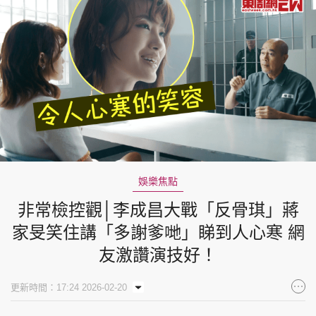
娛樂焦點
非常檢控觀│李成昌大戰「反骨琪」蔣
家旻笑住講「多謝爹哋」睇到人心寒 網
友激讚演技好！
更新時間：17:24 2026-02-20