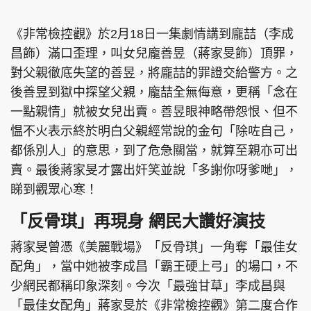
《非常檢控觀》於2月18日一集劇情講到龐喆（李成
昌飾）滿口歪理，叫女兒龐善昱（蔣家旻飾）頂罪，
對父親徹底失望的善昱，將龐喆的罪證交給警方。之
後善昱到獄中探望父親，龐喆全無侮意，更稱「念在
一點親情」就被女兒出賣。善昱眼神略帶怨恨、但不
愠不火表示終於明白父親經常說的金句「除咗自己，
都係別人」的意思，到了危急關當，就算至親亦可出
賣。最後蔣家旻才露出奸笑並說「多謝你呀爹哋」，
睇到觀眾心寒！
「反骨琪」再現身 網民大讚好演技
蔣家旻曾憑《美麗戰場》「反骨琪」一角奪「最佳女
配角」，當中她被李成昌「霸王硬上弓」的場口，不
少網民都稱印象深刻。今次「最強甘草」李成昌與
「最佳女配角」蔣家旻於《非常檢控觀》第二度合作