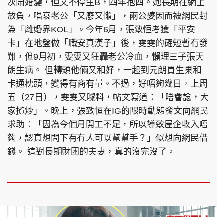
次鬧婚變，但又不停生B，四年抱四。她長期在網上
放負，唱衰老公「又廢又懶」，兩公婆因而被網民封
為「離婚界KOL」。今年6月，張致恒考獲「平安
卡」在地盤做「職安真漢子」後，雯雯的確短暫冇發
難，但9月初，雯雯又狂轟老公冷血，懶理三子張天
朗生病。 但轉頭他倆又和好，一起到元朗買生果和
卡通枕頭，變得有商有量。不過，好唔夠幾日，上周
五（27日），雯雯又嚟料，帖文寫道：「唔會諗，大
家攬炒」。晚上，張致恒在IG的限時動態發文向網民
求助︰「因為今個月開工不足，所以導致屋企收入唔
夠，認真想問下有冇人可以幫幫手？」似想向網民借
錢。 這對長期財困的夫妻，真的沒完沒了。