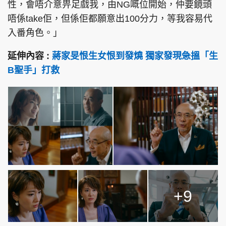
性，會唔介意畀足戲我，由NG嘅位開始，仲要鏡頭
唔係take佢，但係佢都願意出100分力，等我容易代
入番角色。」
延伸內容 :
蔣家旻恨生女恨到發燒 獨家發現急搵「生
B聖手」打救
+9