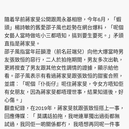
集團旗下品牌
隨着早前蔣家旻公開跟周永基相戀，今年6月，「蝦
頭」楊詩敏的舊愛邵子風也趁勢在網台爆料，「呢個
女藝人當時做咗小三都唔知，搞到要生要死。」矛頭
東周刊
cazbuyer
東Touch
直指是蔣家旻。
邵子風指當年莊韻澄（前名莊端兒）向他大爆當時男
友張致恒的惡行，二人於拍拖期間，男友多次出軌，
更將搜查了男友跟其他女性調情的證據，顯示給他
PCM 電腦廣場
星島頭條
星島日報
看。邵子風表示有看過蔣家旻跟張致恒的甜蜜合照，
並謂︰「呢個『仆街仔』呃住蔣家旻，令女方唔知佢
有女朋友，因為蔣家旻都唔理世事，結果知道後，好
頭條日報
星島環球
The Standard
心傷。」
翻查紀錄，在2019年，蔣家旻就跟張致恒搭上一事，
回應傳媒︰「 莫講話拍拖，我哋連單獨出過街都無
試過，我同佢一啲關係都冇， 我唔想再同呢一件事
親子王
Oh!爸媽
JobMarket