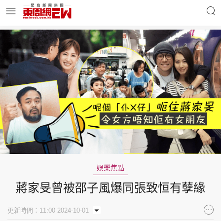
明星名人
時事財經
東周Ladies
優享生活
東周食玩通
會員活動
娛樂焦點
蔣家旻曾被邵子風爆同張致恒有孽緣
玄學靈異
東周專欄
更新時間：11:00 2024-10-01