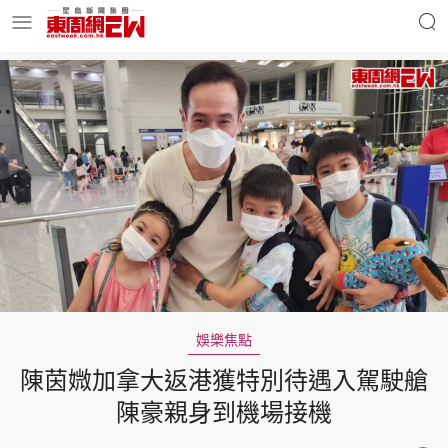
明星名人
時事財經
東周Ladies
優享生活
東周食玩通
會員活動
娛樂焦點
陳茵媺加拿大返港獲特別待遇入駕駛艙
玄學靈異
東周專欄
陳豪親身到機場接機