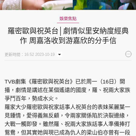
娛樂焦點
羅密歐與祝英台│劇情似里安納度經典
作 周嘉洛收到游嘉欣的分手信
更新時間：16:52 2023-10-19
TVB劇集《羅密歐與祝英台》已於周一（16日）開
播，劇情是講述在某個遙遠的國度，羅、祝兩大家族
爭鬥百年，勢成水火。
羅家大少羅密歐與祝家話事人祝英台的表妹茱麗葉一
見鍾情，愛得義無反顧，令兩家關係陷於決裂邊緣，
大戰一觸即發。雖然羅、祝兩大家族話事人準備捧打
鴛鴦，但其實她與現已成為仇人的梁山伯亦曾有一段