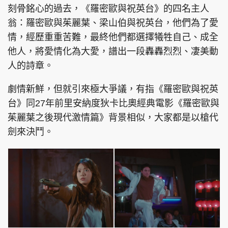
刻骨銘心的過去，《羅密歐與祝英台》的四名主人
翁：羅密歐與茱麗葉、梁山伯與祝英台，他們為了愛
情，經歷重重苦難，最終他們都選擇犧牲自己、成全
他人，將愛情化為大愛，譜出一段轟轟烈烈、凄美動
人的詩章。
劇情新鮮，但就引來極大爭議，有指《羅密歐與祝英
台》同27年前里安納度狄卡比奧經典電影《羅密歐與
茱麗葉之後現代激情篇》背景相似，大家都是以槍代
劍來決鬥。