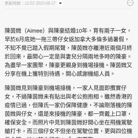
更新時間：12:52 2023-08-17
集團旗下品牌
陳茵媺（Aimee）與陳豪結婚10年，育有兩子一女，
早於6月底她一拖三帶仔女返加拿大多倫多過暑假，
東周刊
cazbuyer
東Touch
不知不覺已踏入假期尾聲，陳茵媺亦離港近兩個月終
於回來，最開心一定是與妻兒分隔兩地多時的陳豪。
為盡早一家團聚，陳豪更親身到機場接機。陳茵媺又
PCM 電腦廣場
星島頭條
星島日報
分享在機上獲特別待遇，開心感謝機組人員。
陳茵媺見到陳豪到機場接機，一家人見面即攬實仔
女，不過陳茵媺未有貼出與老公抱抱相。雖然香港的
疫情已過，但陳氏一家仍保障健康，不論剛落機的陳
頭條日報
星島環球
The Standard
茵媺與仔女，還是來接機的陳豪，都一齊戴上口罩，
確保安全。而照片中見到陳茵媺好開心坐在飛機駕駛
艙打卡，而三個仔女不但坐在駕駛位置，更與四位機
親子王
Oh!爸媽
JobMarket