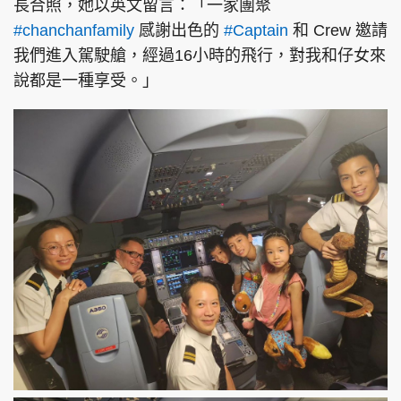
長合照，她以英文留言：「一家團聚
#chanchanfamily
感謝出色的
#Captain
和 Crew 邀請
我們進入駕駛艙，經過16小時的飛行，對我和仔女來
說都是一種享受。」
頭條搵工
EDUPLUS
關於我們
使用條款
聯絡我們
版權及免責聲明
隱私政策聲明
Copyright © 東周網 版權所有 . 不得轉載
©Eastweek.com.hk. All rights reserved.