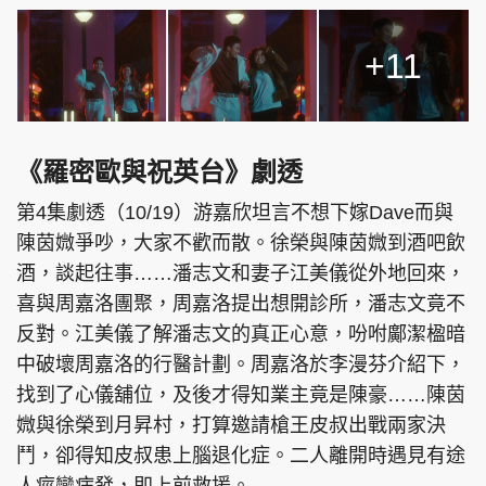
+11
《羅密歐與祝英台》劇透
第4集劇透（10/19）游嘉欣坦言不想下嫁Dave而與
陳茵媺爭吵，大家不歡而散。徐榮與陳茵媺到酒吧飲
酒，談起往事……潘志文和妻子江美儀從外地回來，
喜與周嘉洛團聚，周嘉洛提出想開診所，潘志文竟不
反對。江美儀了解潘志文的真正心意，吩咐鄺潔楹暗
中破壞周嘉洛的行醫計劃。周嘉洛於李漫芬介紹下，
找到了心儀舖位，及後才得知業主竟是陳豪……陳茵
媺與徐榮到月昇村，打算邀請槍王皮叔出戰兩家決
鬥，卻得知皮叔患上腦退化症。二人離開時遇見有途