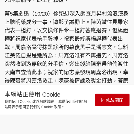
人痙攣病發，即上前救援。
第5集劇透（10/20）徐榮想深入調查月昇村流浪漢身
上聰明藥成分一事，遭鄭子誠勸止。陳茵媺往見羅家
代表一槍釘，以交換條件令一槍釘答應退賽，但楊證
樺將祝家代表槍手殺掉，祝家最終讓楊證樺代表出
戰。周嘉洛覺得抹黑診所的幕後黑手是潘志文，怎料
江美儀自揭是她所為，周嘉洛唯有不再追究。周嘉洛
突然收到游嘉欣的分手信，遂出錢給陳豪帶他偷渡往
天南市查清此事；祝家的衛志豪發現周嘉洛出現，幸
得陳豪將周嘉洛救走，陳豪被情誼及獎金打動，答應
代表羅家出賽。
本網站正使用 Cookie
同意及關閉
我們使用 Cookie 改善網站體驗。 繼續使用我們的網
站即表示您同意我們的 Cookie 政策。