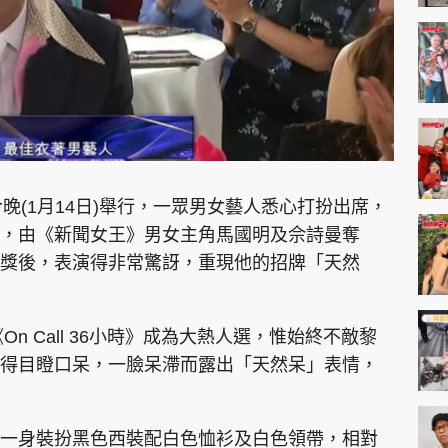
今晚(1月14日)舉行，一眾男女藝人悉心打扮出席，
，由《新聞女王》男女主角馬國明及佘詩曼奪
獎後，表演得非常驚訝，重現他的招牌「天然
On Call 36小時》成為大熱人選，惟始終不敵黎
得目瞪口呆，一臉呆滯而露出「天然呆」表情，
一身裝扮黑色西裝配白色恤衫及白色領帶，相對