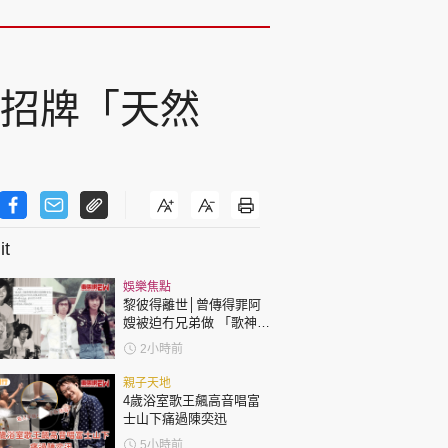
現招牌「天然
t
娛樂焦點
黎彼得離世│曾傳得罪阿
嫂被迫冇兄弟做 「歌神」
許冠傑親筆撰寫悼念忘友
2小時前
親子天地
4歲浴室歌王飆高音唱富
士山下痛過陳奕迅
5小時前