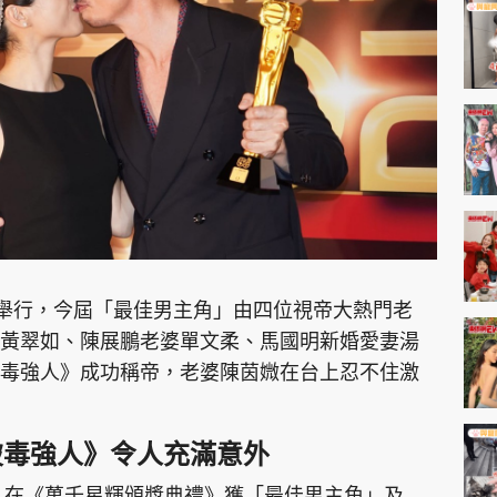
神機妙算 李丞責
緣來有理 麥玲玲
鬼靈精怪 威師兄
PCM 電腦廣場
星島頭條
星島日報
頭條日報
星島
式舉行，今屆「最佳男主角」由四位視帝大熱門老
黃翠如、陳展鵬老婆單文柔、馬國明新婚愛妻湯
毒強人》成功稱帝，老婆陳茵媺在台上忍不住激
EDUPLUS
款
版權及免責聲明
Copyright © 東周網 版權所有 . 不得
破毒強人》令人充滿意外
暴》在《萬千星輝頒獎典禮》獲「最佳男主角」及