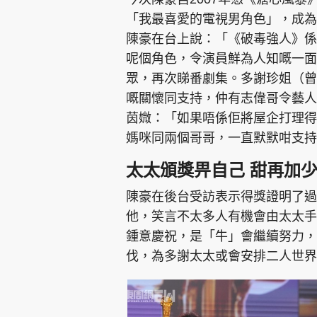
「我最喜愛的電視男角色」，成為
陳豪在台上說：「《破毒強人》係
呢個角色，令演員鮮為人知嘅一面
眾，再次睇番劇集。多謝珍姐（曾
嘅關懷同支持，仲有志偉哥令藝人
茵媺：「如果唔係佢將屋企打理得
媽咪同兩個哥哥，一直默默咁支持
太太頒獎畀自己 甜再加
陳豪在後台受訪表示得獎證明了過
他，笑言不太多人有機會由太太手
鍾意慶祝，是「牛」會繼續努力，
伐，為多謝太太或會安排二人世界