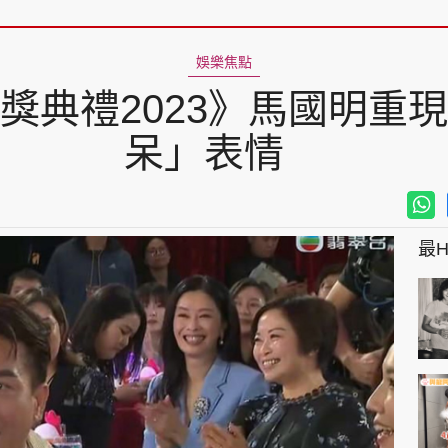
娛樂焦點
獎典禮2023》馬國明重
呆」表情
最Hi