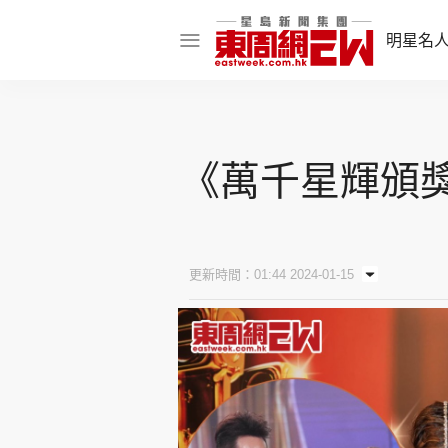
明星名
明星名人
娛樂焦點
《萬千星輝頒獎
話題人物
東姑熱話
更新時間：01:44 2024-01-15
東周食玩通
樂在灣區
東
飲食玩樂