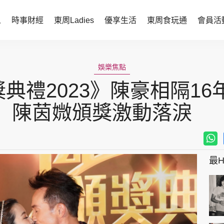
人
時事財經
東周Ladies
優享生活
東周食玩通
會員活
時事財經
東周Ladies
娛樂焦點
時事直擊
談情說性
典禮2023》陳豪相隔16
財經智庫
時尚生活
陳茵媺頒獎激動落淚
焦點人物
健康醫美
她世代力量
卓越女性
最Hi
會員活動
玄學靈異
周JETSO
東勝運程
智富天下 李居明