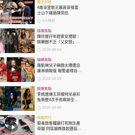
時政財經
親子天地
4歲浴室歌王飆高音唱富
健康生活
士山下痛過陳奕迅
5小時前
飲食旅遊
娛樂焦點
陳欣健孖年輕索女煙韌︱
娛樂圈不乏「父女戀」
「爺孫戀」 年齡差距最大
2026-08-04
達51歲 最受矚目有李龍
基謝賢
娛樂焦點
陳凱琳兒子睇戲太嘈遭忌
廉淋頭報復 報警處理自責
環球
The Standard
親子王
護子不力 歐錦棠陳倩揚齊
2026-08-05
表態「媽媽有責任」
娛樂焦點
李嫣遺傳王菲模特兒身形
兔唇歷4次手術痕跡全消
變身美少女顏值升級
2026-08-05
轉載 ©Eastweek.com.hk. All rights reserved.
與寵同行
狠毒旅客鐵鏟打死剛生產
母貓 同區貓媽救起遺孤貓
B接手哺育