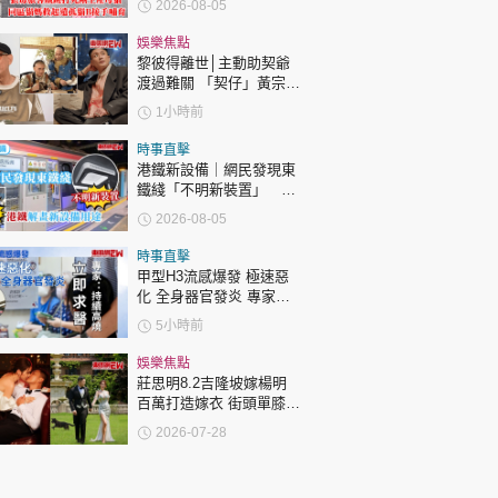
2026-08-05
娛樂焦點
黎彼得離世│主動助契爺
渡過難關 「契仔」黃宗
澤：他的笑聲同精神永遠
1小時前
陪伴住大家！
時事直擊
港鐵新設備｜網民發現東
鐵綫「不明新裝置」 港
鐵解畫新設備用途
2026-08-05
時事直擊
甲型H3流感爆發 極速惡
化 全身器官發炎 專家：
持續高燒要立即求醫
5小時前
娛樂焦點
莊思明8.2吉隆坡嫁楊明
百萬打造嫁衣 街頭單膝下
跪求婚感驚喜
2026-07-28