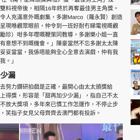
雙料視帝後，相隔16年終於再奪最佳男主角獎。
令人充滿意外嘅劇集，多謝Marco（羅永賢）創造
呈現喺觀眾眼前，仲令到一班好耐冇睇電視嘅觀
勵珍）咁多年嚟嘅鞭策同教導，多謝樂小姐一直
有意想不到嘅機會。」陳豪當然不忘多謝太太陳
妥妥當當，我係唔能夠全心全意去演戲，仲有我
我。」
少少漏
去努力鑽研拍戲是正確，最開心由太太頒獎給
上得獎，形容是「甜再加少少漏」，指自己不太
不放大獎項，多年來已慣工作怎運作，不停止步
，笑指子女見父母齊齊去澳門都有投訴。