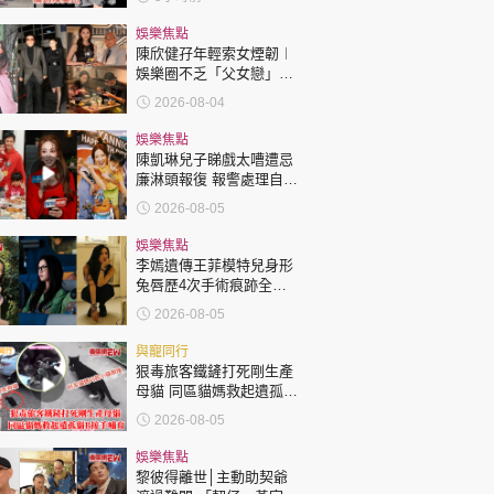
娛樂焦點
陳欣健孖年輕索女煙韌︱
娛樂圈不乏「父女戀」
「爺孫戀」 年齡差距最大
2026-08-04
達51歲 最受矚目有李龍
基謝賢
娛樂焦點
陳凱琳兒子睇戲太嘈遭忌
廉淋頭報復 報警處理自責
護子不力 歐錦棠陳倩揚齊
2026-08-05
表態「媽媽有責任」
娛樂焦點
李嫣遺傳王菲模特兒身形
兔唇歷4次手術痕跡全消
變身美少女顏值升級
2026-08-05
與寵同行
狠毒旅客鐵鏟打死剛生產
母貓 同區貓媽救起遺孤貓
B接手哺育
2026-08-05
娛樂焦點
黎彼得離世│主動助契爺