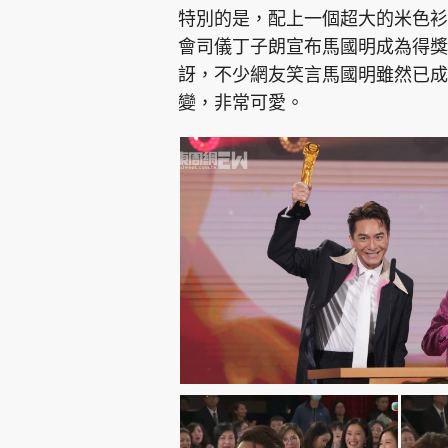
特別的是，配上一個超大的米色衫
會司儀丁子朗宣布馬國明成為得獎
訝，不少網友笑言馬國明雖然已成
變，非常可愛。