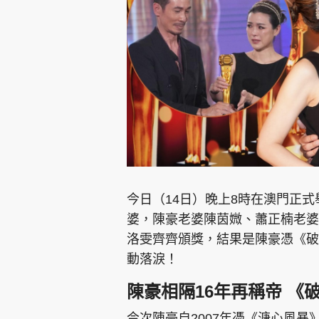
集團旗下品牌
東周刊
cazbuyer
東Touch
今日（14日）晚上8時在澳門正
婆，陳豪老婆陳茵媺、蕭正楠老婆
洛雯齊齊頒獎，結果是陳豪憑《破
Oh!爸媽
JobMarket
頭條搵工
動落淚！
關於我們
聯絡我們
隱私政策聲明
使用條
陳豪相隔16年再稱帝 《
今次陳豪自2007年憑《溏心風