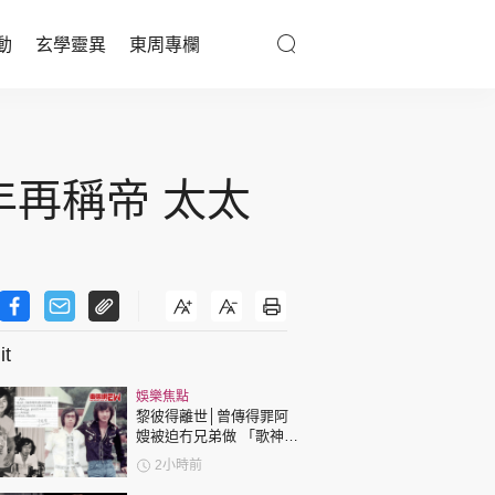
動
玄學靈異
東周專欄
優享生活
醫療百科
年再稱帝 太太
親子天地
與寵同行
t
東周專欄
娛樂焦點
娛樂名人
黎彼得離世│曾傳得罪阿
嫂被迫冇兄弟做 「歌神」
文化藝術
許冠傑親筆撰寫悼念忘友
2小時前