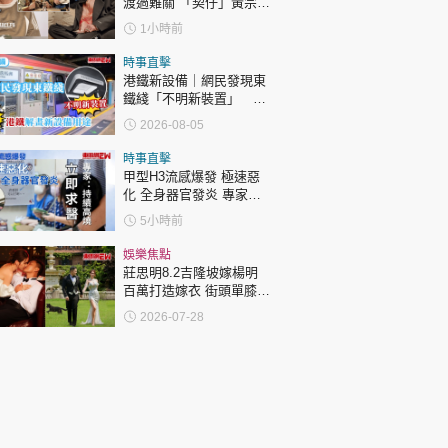
渡過難關 「契仔」黃宗
澤：他的笑聲同精神永遠
1小時前
陪伴住大家！
時事直擊
港鐵新設備｜網民發現東
鐵綫「不明新裝置」 港
鐵解畫新設備用途
2026-08-05
時事直擊
甲型H3流感爆發 極速惡
化 全身器官發炎 專家：
持續高燒要立即求醫
5小時前
娛樂焦點
莊思明8.2吉隆坡嫁楊明
百萬打造嫁衣 街頭單膝下
跪求婚感驚喜
2026-07-28