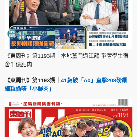
《東周刊》第1193期｜本地薑鬥過江龍 爭奪學生宿
舍千億肥肉
《東周刊》第1193期｜
41歲破「A0」直擊208磅細
細粒偷嗒「小鮮肉」