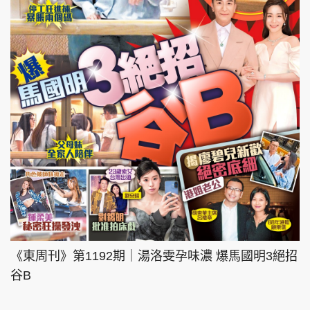
《東周刊》第1192期｜湯洛雯孕味濃 爆馬國明3絕招
谷B