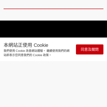
本網站正使用 Cookie
同意及關閉
我們使用 Cookie 改善網站體驗。 繼續使用我們的網
站即表示您同意我們的 Cookie 政策。
Remaining
-
8:03
Loaded
:
Pause
Unmute
Picture-
Full
3.13%
in-
Picture
Time
娛樂焦點
《東周刊》 今周最爆娛樂 |「東張女
神」何沛珈自爆曾玩交友app 參加《女