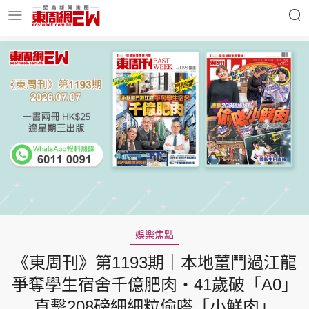
明星名人
時事財經
東周Ladies
優享生活
東周食玩通
會員活動
娛樂焦點
《東周刊》第1193期｜本地薑鬥過江龍
玄學靈異
東周專欄
爭奪學生宿舍千億肥肉‧41歲破「A0」
直擊208磅細細粒偷嗒「小鮮肉」