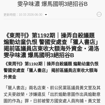
雯孕味濃 爆馬國明3絕招谷B
更新時間：10:33 2026-06-30
《東周刊》第1192期｜操弄自殺議題
煽動幼童仇恨 警國安處查「獵人書店」
揭前區議員店東收大額海外資金‧湯洛
雯孕味濃 爆馬國明3絕招谷B
《東周刊》第1192期｜操弄自殺議題 煽動幼童仇恨
警國安處查「獵人書店」 揭前區議員店東收大額海
外資金
「獵人書店」兩名店東、前公民黨區議員黃文萱及其
丈夫麥啟榮，涉嫌違反「出於煽動意圖作出具煽動意
圖的作為」罪，日前被警方國安處人員拘捕。黃文萱