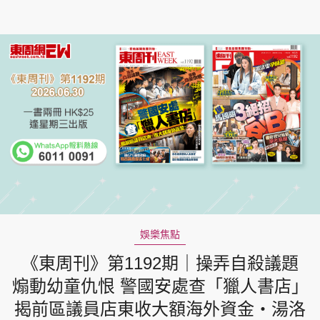
娛樂焦點
《東周刊》第1192期｜操弄自殺議題
煽動幼童仇恨 警國安處查「獵人書店」
揭前區議員店東收大額海外資金‧湯洛