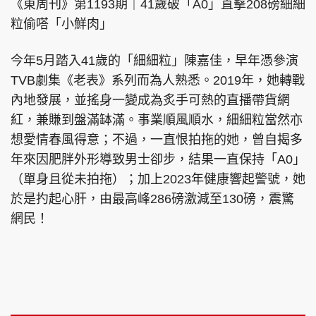
《東周刊》第1193期｜41歲破「A0」直擊208磅細細
粒偷嗒「小鮮肉」
今年5月踏入41歲的「細細粒」陳嘉佳，早年憑參演
TVB劇集《老表》系列而為人熟悉。2019年，她轉戰
內地發展，並搖身一變成為炙手可熱的直播帶貨網
紅，兼賺到盤滿缽滿。事業順風順水，細細粒當然亦
想愛情春風得意；不過，一直恨拍拖的她，曾自揭多
年來因肥胖外形導致男士卻步，結果一直保持「A0」
（單身且從未拍拖）；加上2023年健康響起警號，她
於是扚起心肝，由最高峰286磅激減至130磅，震驚
網民！