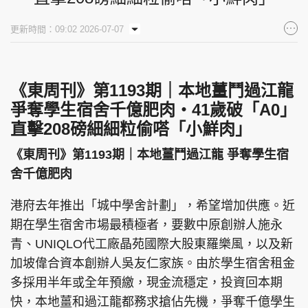
集團旗下品牌
更新時間：09:02 2026-07-07
《東周刊》第1193期｜本地薑鬥過江龍
東周刊
cazbuyer
東Touch
爭奪學生宿舍千億肥肉‧41歲破「A0」
直擊208磅細細粒偷嗒「小鮮肉」
《東周刊》第1193期｜本地薑鬥過江龍 爭奪學生宿
PCM 電腦廣場
星島頭條
星島日報
舍千億肥肉
港府去年推出「城中學舍計劃」，希望增加供應。近
期在學生宿舍市場最積極者，要數中原創辦人施永
頭條日報
星島環球
The Standard
青、UNIQLO代工廠晶苑國際大股東羅樂風，以及新
加坡偉合資本創辦人吳友仁家族。由於學生宿舍租金
多採用半年或全年預繳，現金流穩定，投資回本期
快，本地薑和過江龍都務求搶佔先機，爭奪千億學生
親子王
Oh!爸媽
JobMarket