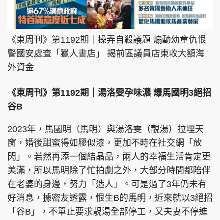
《東周刊》第1192期｜操弄自殺議題 煽動幼童仇恨
警國安處查「獵人書店」 揭前區議員店東收大額海
外資金
《東周刊》第1192期｜湯洛雯孕味濃 爆馬國明3絕招
谷B
2023年，馬國明（馬明）與湯洛雯（靚湯）拉埋天
窗，婚後甜蜜得如膠似漆，更加不時在社交網「放
閃」。若然再添一個結晶品，兩人的幸福生活肯定更
美滿，所以馬明除了忙拍劇之外，大部分時間都陪伴
在老婆的身邊，努力「造人」。可是過了3年仍未有
好消息，據密友透露，恨生B的馬明，近來就以3絕招
「谷B」，不單止要求靚湯全部停工，又夫妻不停進