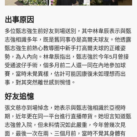
出事原因
多位甄志強生前好友到場送別，其中林韋辰表示與甄
志強相識多年，既是舊同事亦是高爾夫球友。他透露
甄志強生前熱心教導圈中新手打高爾夫球的正確姿
勢，為人內向。林韋辰指出，甄志強於今年5月曾接
受通波仔手術，個多月前二人還一同在內地參加球
賽，當時未覺異樣，估計可能因康復未如理想而出
事，對其突然離世感到惋惜。
好友追憶
張文慈亦到場悼念，她表示與甄志強相識於亞視時
期，近年更在同一平台進行直播帶貨。她坦言知道甄
志強曾入院，但未料情況如此嚴重，今年曾幾次見
面，最後一次在兩、三個月前，當時不覺其身體有