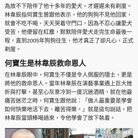
為放不下陪伴了他十多年的愛犬，才遲遲未有剃度。
林韋辰指何寶生曾跟他表示，他的狗狗不見他回家，
就會不吃不喝、天天哭着守門口，因為不忍心讓愛犬
受苦，他便留在紅塵，默默陪伴愛犬走完生命最後一
程，直到2005年狗狗往生，他才真正了卻凡心，正式
剃度。
何寶生是林韋辰救命恩人
在林韋辰眼中，何寶生不僅是令人佩服的隱士，更是
將他的救命恩人。當年林韋辰在演藝事業遇上巨大挫
折與打擊，甚至心灰意冷到一度沉迷酒精，就在他最
痛苦迷茫之時，何寶生跟他說：「做人最重要是學會
如何快樂地活下去、離苦得樂。」就是這句說話，把
林韋辰當頭棒喝過來，令他學會了放下執着。