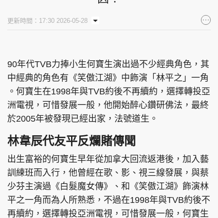
集團旗下品牌
更新時間：17:30 2026-05-28
90年代TVB力捧小生何寶生演出過不少經典角色，其
東周刊
cazbuyer
東Touch
中經典的角色有《笑傲江湖》中飾演「林平之」一角
。何寶生在1998年與TVB約後不再續約，選擇轉投亞
洲電視，可惜發展一般，他開始醉心鑽研佛法，最終
PCM 電腦廣場
星島頭條
星島日報
於2005年被發現已經出家，法號道生。
林韋辰代友平反爛賭傳聞
出生富裕的何寶生早年從加拿大回流返港後，加入藝
頭條日報
星島環球
The Standard
訓練班而入行，他曾經在歌、影、視三線發展，與蔡
少芬主演過《白髮魔女傳》、和《笑傲江湖》飾演林
平之一角而為人所熟悉，不過在1998年與TVB約後不
再續約，選擇轉投亞洲電視，可惜發展一般，何寶生
親子王
Oh!爸媽
JobMarket