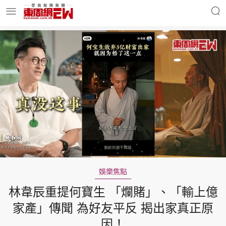
明星名人
時事財經
東周Ladies
優享生活
東周食玩通
會員活動
娛樂焦點
林韋辰重提何寶生 「爛賭」、「輸上億
玄學靈異
東周專欄
家產」傳聞 為好友平反 揭出家真正原
因！