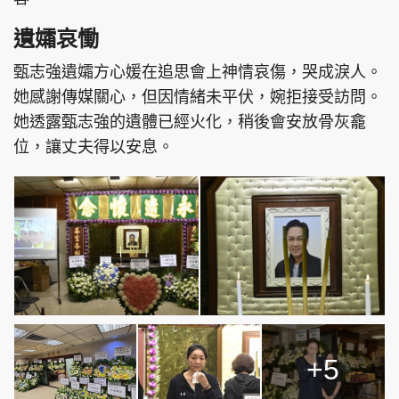
遺孀哀慟
甄志強遺孀方心媛在追思會上神情哀傷，哭成淚人。
她感謝傳媒關心，但因情緒未平伏，婉拒接受訪問。
她透露甄志強的遺體已經火化，稍後會安放骨灰龕
位，讓丈夫得以安息。
+5