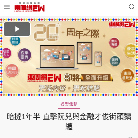
明星名人
時事財經
Play
Video
東周Ladies
優享生活
東周食玩通
會員活動
娛樂焦點
暗撻1年半 直擊阮兒與金融才俊街頭黐
玄學靈異
東周專欄
纏