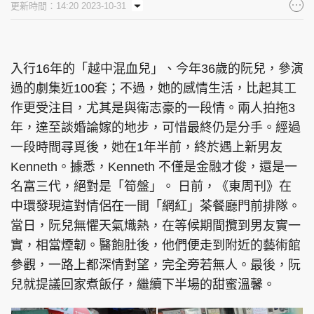
更新時間：14:20 2023-10-31
集團旗下品牌
入行16年的「越中混血兒」、今年36歲的阮兒，參演
過的劇集近100套；不過，她的感情生活，比起其工
東周刊
cazbuyer
東Touch
作更受注目，尤其是與衛志豪的一段情。兩人拍拖3
年，達至談婚論嫁的地步，可惜最終仍是分手。經過
一段時間尋覓後，她在1年半前，終於遇上新男友
PCM 電腦廣場
星島頭條
星島日報
Kenneth。據悉，Kenneth 不僅是金融才俊，還是一
名富三代，絕對是「筍盤」。 日前，《東周刊》在
中環發現這對情侶在一間「網紅」茶餐廳門前排隊。
當日，阮兒無懼天氣熾熱，在等候期間攬到男友實一
頭條日報
星島環球
The Standard
實，相當煙韌。醫飽肚後，他們便走到附近的藝術館
參觀，一路上都深情對望，完全旁若無人。最後，阮
兒就提議回家煮飯仔，繼續下半場的甜蜜溫馨。
親子王
Oh!爸媽
JobMarket