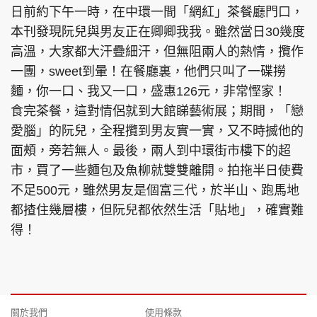
日前約下午一時，在中環一間「網紅」茶餐廳門口，
本刊發現阮兒與男友正在卿卿我我。雖然當日30幾度
高溫，大家都大汗疊細汗，但無阻兩人的熱情，攬作
一團，sweet到暈！在餐廳裏，他們只叫了一碟撈
麵，你一口、我又一口，盛惠126元，非常慳家！
食完茶餐，這對情侶就到大館睇藝術展；期間，「戀
愛腦」的阮兒，全程攬到男友實一實，又不時搣他的
面頰，旁若無人。最後，兩人到中環街市樓下的超
市，買了一些麵包及魚柳就雙雙離開。拍拖半日使費
不足500元，雖然男友是個富三代，於半山、跑馬地
都揸住幾層樓，但阮兒都依然生活「貼地」，確實難
得！
關於我們
使用條款