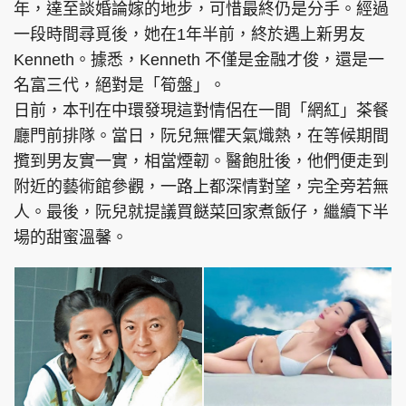
年，達至談婚論嫁的地步，可惜最終仍是分手。經過
一段時間尋覓後，她在1年半前，終於遇上新男友
Kenneth。據悉，Kenneth 不僅是金融才俊，還是一
名富三代，絕對是「筍盤」。
日前，本刊在中環發現這對情侶在一間「網紅」茶餐
廳門前排隊。當日，阮兒無懼天氣熾熱，在等候期間
攬到男友實一實，相當煙韌。醫飽肚後，他們便走到
附近的藝術館參觀，一路上都深情對望，完全旁若無
人。最後，阮兒就提議買餸菜回家煮飯仔，繼續下半
場的甜蜜溫馨。