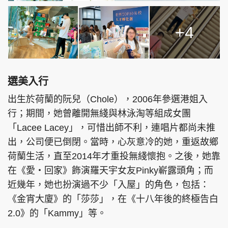
+4
選美入行
出生於荷蘭的阮兒（Chole），2006年參選港姐入
行；期間，她曾離開無綫與林泳淘等組成女團
「Lacee Lacey」，可惜出師不利，連唱片都尚未推
出，公司便已倒閉。當時，心灰意冷的她，重返故鄉
荷蘭生活，直至2014年才重投無綫懷抱。之後，她靠
在《愛‧回家》飾演羅天宇女友Pinky嶄露頭角；而
近幾年，她也扮演過不少「入屋」的角色，包括：
《金宵大廈》的「莎莎」，在《十八年後的終極告白
2.0》的「Kammy」等。