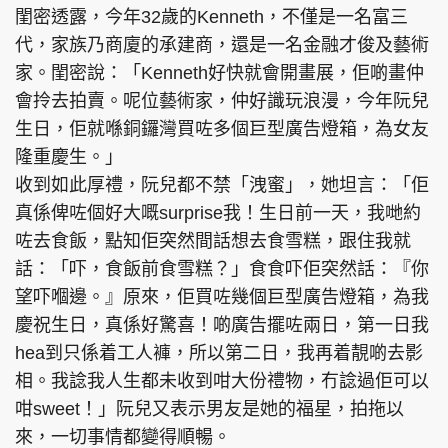
閨密透露，今年32歲的Kenneth，不僅是一名富三
代，家族乃商廈的承建商，還是一名金融才俊及藝術
家。閨密說：「Kenneth好快就會開畫展，佢啲畫仲
會拎去拍賣。呢位藝術家，仲好識玩浪漫，今年阮兒
生日，佢就喺銅鑼灣買咗多個巨型廣告燈箱，為女友
隆重慶生。」
收到如此厚禮，阮兒都不禁「洩蜜」，她坦言：「佢
真係俾咗個好大嘅surprise我！生日前一天，我哋約
咗去食飯，點知佢突然間話想去食雪糕，跟住我就
話：「吓，食飯前食雪糕？」食食吓佢突然話：『你
望吓嗰邊。』原來，佢買咗幾個巨型廣告燈箱，為我
慶祝生日，真係好驚喜！啲廣告擺咗兩日，第一日我
hea到只係着工人褲，所以第二日，我再着靚啲去影
相。我諗我人生都未收到咁大份禮物，冇諗過佢可以
咁sweet！」阮兒又表示男友是她的福星，拍拖以
來，一切事情都變得順暢。