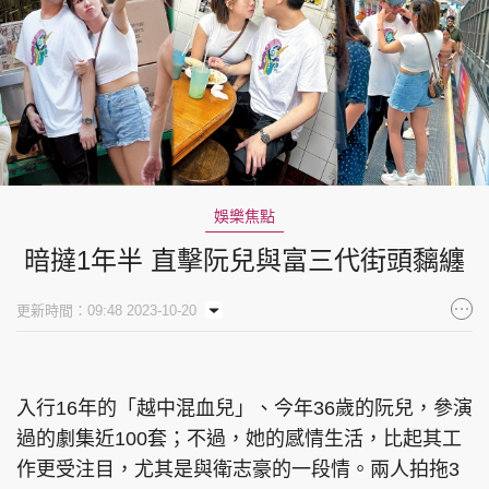
娛樂焦點
暗撻1年半 直擊阮兒與富三代街頭黐纏
更新時間：09:48 2023-10-20
入行16年的「越中混血兒」、今年36歲的阮兒，參演
過的劇集近100套；不過，她的感情生活，比起其工
作更受注目，尤其是與衛志豪的一段情。兩人拍拖3