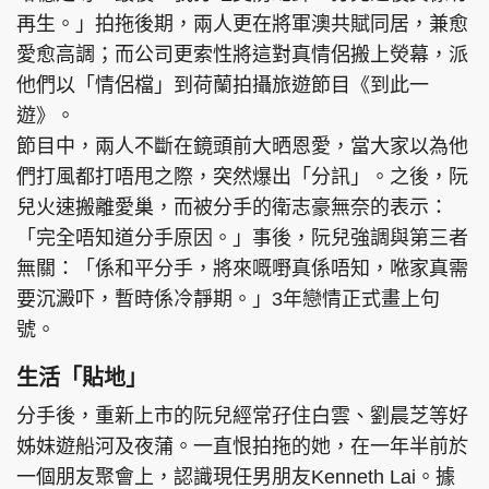
再生。」拍拖後期，兩人更在將軍澳共賦同居，兼愈
愛愈高調；而公司更索性將這對真情侶搬上熒幕，派
他們以「情侶檔」到荷蘭拍攝旅遊節目《到此一
遊》。
節目中，兩人不斷在鏡頭前大晒恩愛，當大家以為他
們打風都打唔甩之際，突然爆出「分訊」。之後，阮
兒火速搬離愛巢，而被分手的衛志豪無奈的表示：
「完全唔知道分手原因。」事後，阮兒強調與第三者
無關：「係和平分手，將來嘅嘢真係唔知，𠵱家真需
要沉澱吓，暫時係冷靜期。」3年戀情正式畫上句
號。
生活「貼地」
分手後，重新上市的阮兒經常孖住白雲、劉晨芝等好
姊妹遊船河及夜蒲。一直恨拍拖的她，在一年半前於
一個朋友聚會上，認識現任男朋友Kenneth Lai。據