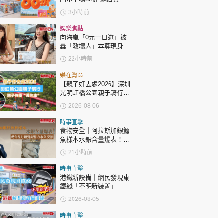
時政財經
$288同步有折
3小時前
健康生活
娛樂焦點
飲食旅遊
向海嵐「0元一日遊」被
轟「教壞人」本尊現身回
應網民
22小時前
樂在灣區
【親子好去處2026】深圳
光明虹橋公園親子騎行：
「電助力黃包車」2小時
2026-08-06
環湖
環球
The Standard
親子王
時事直擊
食物安全｜阿拉斯加銀鱈
魚樣本水銀含量爆表！或
令視力聽覺記憶力永久受
21小時前
損
時事直擊
港鐵新設備｜網民發現東
鐵綫「不明新裝置」 港
轉載 ©Eastweek.com.hk. All rights reserved.
鐵解畫新設備用途
2026-08-05
時事直擊