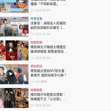
鐵綫「不明新裝置」 港
鐵解畫新設備用途
2026-08-05
時事直擊
活春宮｜湖南省人民醫院
副院長與眼科女醫生 17
分鐘「激戰」片流出 動作
2025-11-06
露骨 網上瘋傳
娛樂焦點
陳凱琳兒子睇戲太嘈遭忌
廉淋頭報復 報警處理自責
護子不力 歐錦棠陳倩揚齊
2026-08-05
表態「媽媽有責任」
東姑熱話
應智越古堡拍MV發生靈
異事件 揾粉絲幫手化解？
44分鐘前
娛樂焦點
陳欣健孖年輕索女煙韌︱
娛樂圈不乏「父女戀」
「爺孫戀」 年齡差距最大
2026-08-04
達51歲 最受矚目有李龍