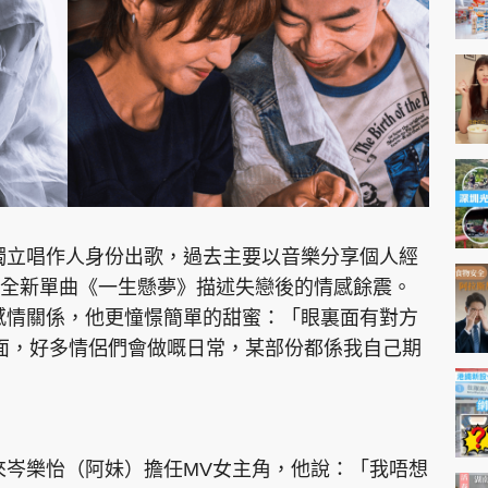
神機妙算 李丞責
緣來有理 麥玲玲
鬼靈精怪 威師兄
獨立唱作人身份出歌，過去主要以音樂分享個人經
PCM 電腦廣場
星島頭條
星島日報
頭條日報
星島
全新單曲《一生懸夢》描述失戀後的情感餘震。
感情關係，他更憧憬簡單的甜蜜：「眼裏面有對方
面，好多情侶們會做嘅日常，某部份都係我自己期
EDUPLUS
款
版權及免責聲明
Copyright © 東周網 版權所有 . 不得
來岑樂怡（阿妹）擔任MV女主角，他說：「我唔想