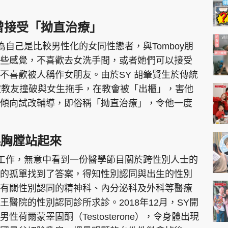
曾接受「拗直治療」
為自己是比較男性化的女同性戀者，與Tomboy朋
些感覺，不喜歡去女洗手間，或者她們可以接受
不喜歡被人稱作女朋友。由於SY 胡肇賢生於傳統
被教友撞破與女生拖手，在教會被「出櫃」，害他
傾向試改輔導，即俗稱「拗直治療」，令他一度
起胸膛站起來
台工作，無意中看到一份醫學節目關於跨性別人士的
的孤單找到了答案，得知性別認同與出生的性別
有關性別認同的精神科、內分泌科及外科等醫療
醫院的性別認同診所求診。2018年12月，SY開
荷爾蒙睪固酮（Testosterone），令身體出現