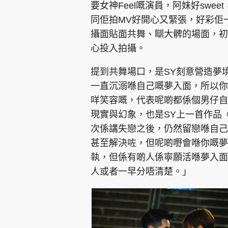
要女神Feel嘅演員，阿妹好sw
同佢拍MV好開心又緊張，好彩佢
攝面貼面共舞、瞓大髀的場面，初
心投入拍攝。
提到共舞場口，是SY刻意營造夢
一直沉溺喺自己嘅夢入面，所以你
咩笑容嘅，代表呢啲都係個男仔自
現實與幻象，也是SY上一首作品
次係講失戀之後，仍然留戀喺自己
甚至解決咗，但呢啲嘢會喺你嘅夢
執，但係有啲人係寧願活喺夢入面
人或者一早分唔清楚。」