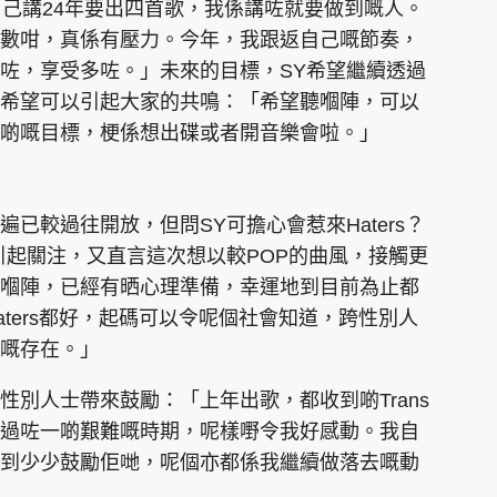
自己講24年要出四首歌，我係講咗就要做到嘅人。
數咁，真係有壓力。今年，我跟返自己嘅節奏，
咗，享受多咗。」未來的目標，SY希望繼續透過
希望可以引起大家的共鳴：「希望聽嗰陣，可以
啲嘅目標，梗係想出碟或者開音樂會啦。」
已較過往開放，但問SY可擔心會惹來Haters？
引起關注，又直言這次想以較POP的曲風，接觸更
嗰陣，已經有晒心理準備，幸運地到目前為止都
ters都好，起碼可以令呢個社會知道，跨性別人
嘅存在。」
別人士帶來鼓勵：「上年出歌，都收到啲Trans
過咗一啲艱難嘅時期，呢樣嘢令我好感動。我自
到少少鼓勵佢哋，呢個亦都係我繼續做落去嘅動