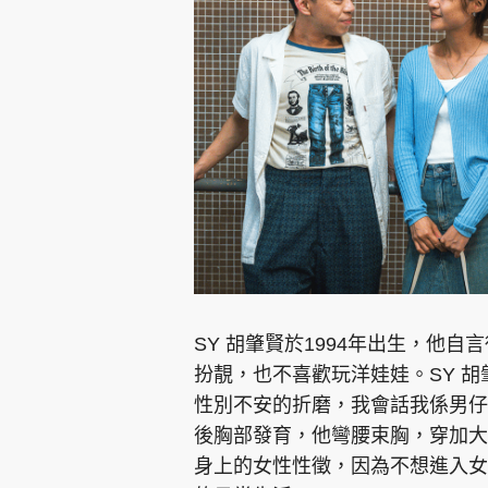
SY 胡肇賢於1994年出生，他
扮靚，也不喜歡玩洋娃娃。SY 
性別不安的折磨，我會話我係男仔
後胸部發育，他彎腰束胸，穿加大
身上的女性性徵，因為不想進入女