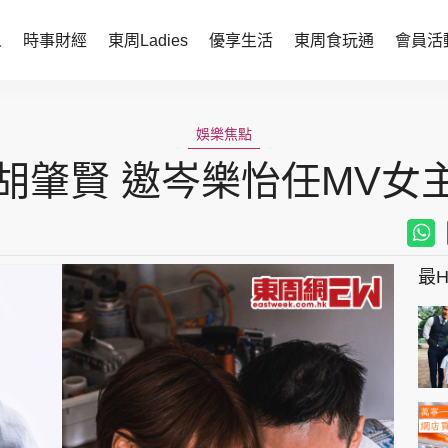
人
時事財經
東周Ladies
優享生活
東周食玩通
會員活
時事財經
東周Ladies
娛樂焦點
時事直擊
談情說性
胡肇賢 邀岑樂怡任MV女
財經智庫
時尚生活
焦點人物
健康醫美
她世代力量
卓越女性
最Hi
會員活動
玄學靈異
周JETSO
東勝運程
智富天下 李居明