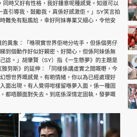
eet，同時又好有性格，我好鍾意呢種感覺。知道可以
一直引導我、鼓勵我，真係好感激佢。」SY笑言拍
時難免有點尷尬，幸好阿妹專業又細心，令他安
境的異象：「喺現實世界佢哋分咗手，但係個男仔
睇到個動作好似好親密、好開心，但係阿妹係無
己諗。」胡肇賢（SY）指《一生懸夢》的主題是
《雅努斯》的延伸：「同樣係講虛實之間嘅嘢，今
幻想世界嘅感覺。有啲情緒，你以為已經處理好
入面出現。有人覺得咁樣留喺夢入面，係一種固
，都唔願面對失去。到底係深情定固執，發夢嘅