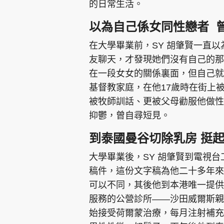
的日常生活。
以為自己係女同性戀者 
在大學畢業前，SY 胡肇賢一直以
友聊天，才發現她們沒有自己的那
在一段女女的關係裏面，但自己就
基督教家庭，在他17歲時在街上
被牧師訓話、更被父母勸服他做性
抑鬱，曾自尋短見。
到泰國曼谷切除乳房 挺
大學畢業後，SY 胡肇賢到電視
稿件，這份文字稿為他二十多年來
可以不同，其後他到本港唯一提供
服務的公營診所——沙田威爾斯親王
始接受荷爾蒙治療，每月注射補充男性