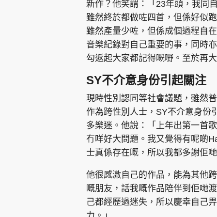
新作？他笑謂：「23年頭，我同
雖然終於都做咗四首，但係好似跑
雖然產量少咗，但係成個過程自在
音樂紀錄對自己重要的事，同時亦
勾返起大家都記得嘅嘢。至於再大
SY不介意身份引起關注
現時性別認同等社會議題，雖然普遍
作為跨性別人士，SY不介意身份
多樂迷。他說：「上年出第一首歌
冇咩好大問題。我又覺得有呢啲Ha
士真係存在嘅，所以我都多謝佢哋
他很感激自己的作品，能為其他跨性
嘅朋友，話我嘅作品陪伴到佢哋渡
己都經歷過迷失，所以慶幸自己畀
力。」