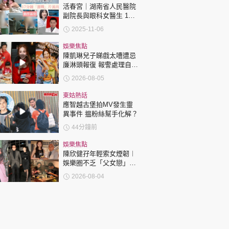
活春宮｜湖南省人民醫院
副院長與眼科女醫生 17
分鐘「激戰」片流出 動作
2025-11-06
露骨 網上瘋傳
娛樂焦點
陳凱琳兒子睇戲太嘈遭忌
廉淋頭報復 報警處理自責
護子不力 歐錦棠陳倩揚齊
2026-08-05
表態「媽媽有責任」
東姑熱話
應智越古堡拍MV發生靈
異事件 揾粉絲幫手化解？
44分鐘前
娛樂焦點
陳欣健孖年輕索女煙韌︱
娛樂圈不乏「父女戀」
「爺孫戀」 年齡差距最大
2026-08-04
達51歲 最受矚目有李龍
基謝賢