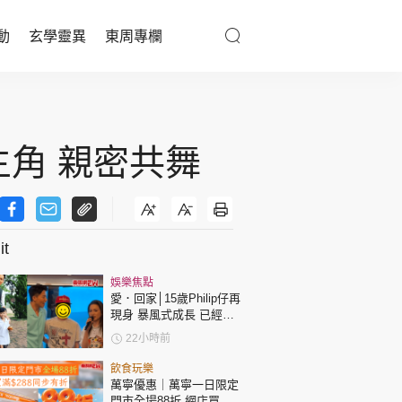
動
玄學靈異
東周專欄
優享生活
醫療百科
主角 親密共舞
親子天地
與寵同行
t
娛樂焦點
東周專欄
愛．回家│15歲Philip仔再
現身 暴風式成長 已經高
過「三太」樊亦敏！
娛樂名人
22小時前
文化藝術
飲食玩樂
萬寧優惠｜萬寧一日限定
門市全場88折 網店買滿