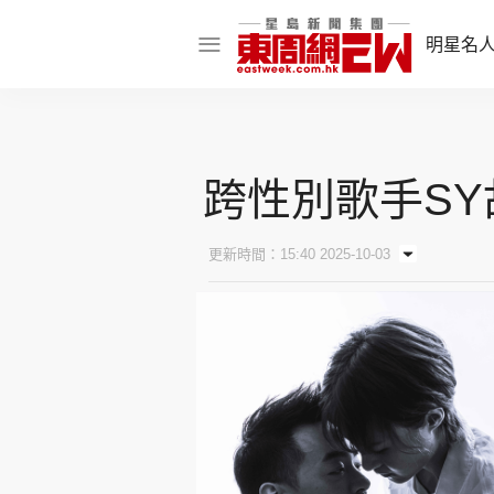
明星名
明星名人
娛樂焦點
跨性別歌手SY
話題人物
東姑熱話
更新時間：15:40 2025-10-03
東周食玩通
樂在灣區
東
飲食玩樂