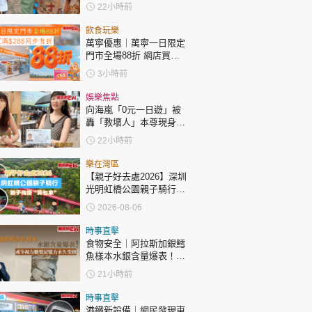
過「三太」樊亦敏！
22小時前
飲食玩樂
萬寧優惠｜萬寧一日限定
門市全場88折 網店買滿
$288同步有折
3小時前
娛樂焦點
向海嵐「0元一日遊」被
轟「教壞人」本尊現身回
應網民
22小時前
樂在灣區
【親子好去處2026】深圳
光明虹橋公園親子騎行：
「電助力黃包車」2小時
2026-08-06
環湖
時事直擊
食物安全｜阿拉斯加銀鱈
魚樣本水銀含量爆表！或
令視力聽覺記憶力永久受
21小時前
損
時事直擊
港鐵新設備｜網民發現東