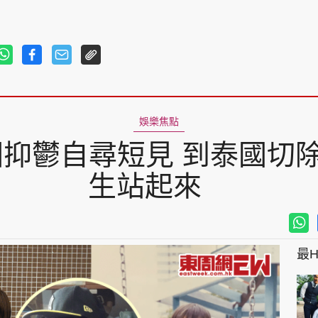
娛樂焦點
因抑鬱自尋短見 到泰國切
生站起來
最Hi