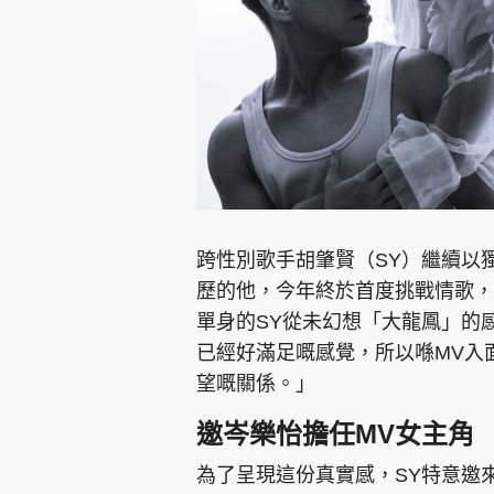
集團旗下品牌
跨性別歌手胡肇賢（SY）繼續以
東周刊
cazbuyer
東Touch
歷的他，今年終於首度挑戰情歌，
單身的SY從未幻想「大龍鳳」的
已經好滿足嘅感覺，所以喺MV入
Oh!爸媽
JobMarket
頭條搵工
望嘅關係。」
邀岑樂怡擔任MV女主角
關於我們
聯絡我們
隱私政策聲明
使用條
為了呈現這份真實感，SY特意邀