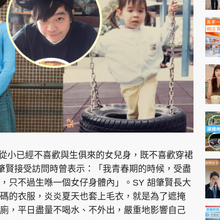
自言從小已經不喜歡與生俱來的女兒身，既不喜歡穿裙
胡肇賢接受訪問時曾表示：「我青春期的時候，受盡
，只不過生喺一個女仔身體內」。SY 胡肇賢長大
碼的衣服，炎炎夏天也套上毛衣，就是為了遮掩
廁，平日盡量不喝水、不外出，嚴重地影響自己