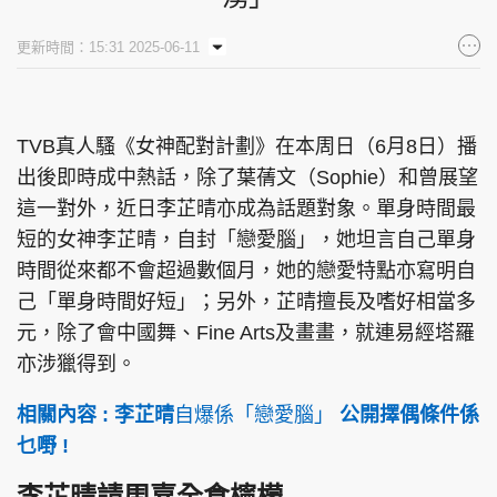
集團旗下品牌
更新時間：15:31 2025-06-11
TVB真人騷《女神配對計劃》在本周日（6月8日）播
東周刊
cazbuyer
東Touch
出後即時成中熱話，除了葉蒨文（Sophie）和曾展望
這一對外，近日李芷晴亦成為話題對象。單身時間最
短的女神李芷晴，自封「戀愛腦」，她坦言自己單身
PCM 電腦廣場
星島頭條
星島日報
時間從來都不會超過數個月，她的戀愛特點亦寫明自
己「單身時間好短」；另外，芷晴擅長及嗜好相當多
元，除了會中國舞、Fine Arts及畫畫，就連易經塔羅
亦涉獵得到。
頭條日報
星島環球
The Standard
相關內容 : 李芷晴
自爆係「戀愛腦」
公開擇偶條件係
乜嘢 !
李芷晴請周嘉全食檸檬
親子王
Oh!爸媽
JobMarket