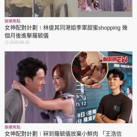
娛樂焦點
女神配對計劃︱林俊其同港姐季軍甜蜜shopping 幾
個月後進擊羅毓儀
2025-06-16
娛樂焦點
女神配對計劃︱冧到羅毓儀放棄小鮮肉 「王浩信