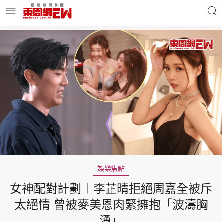
明星名人
時事財經
東周Ladies
優享生活
東周食玩通
會員活動
娛樂焦點
女神配對計劃︱李芷晴拒絕周嘉全被斥
玄學靈異
東周專欄
太絕情 曾被麥美恩肉緊擁抱「波濤胸
湧」