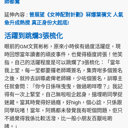
師都驚
延伸內容 :
曾展望《女神配對計劃》冧爆葉蒨文 人氣
急升成熱搜 真正身份大起底!
活躍到跳爛3張梳化
眼前的GM文質彬彬，原來小時侯有過度活躍症，現
時回想當年讀書的頑皮事件，也覺得極度誇張！他笑
指，自己的活躍程度是可以跳爛了3張梳化：「當年
我上堂，每一堂都要攞老師嘅簽名，集齊咁多個簽名
之後，就拎去訓導處俾老師睇，少咗個簽名，訓導主
任就會問：『你今日係咪曳曳，做過啲咩嚟？』我記
得有一次上緊堂，自己無啦啦企起身，搵埋啲同學捉
迷藏。當其時覺得好過癮，好high，個心諗，只係跟
同學玩啫！當年，阿媽都未發覺我有呢個問題，佢只
不過覺得我係比較活潑，比一般小朋友百厭咗啲
啫。」