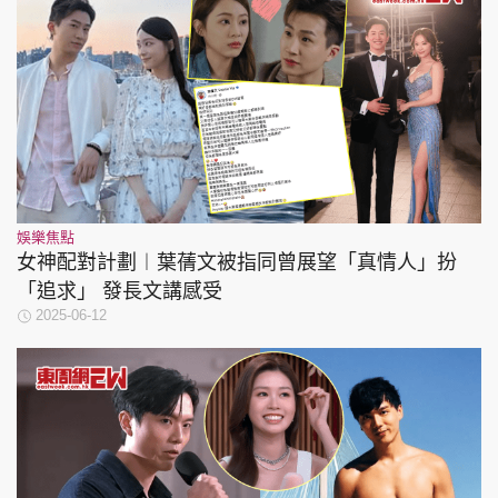
娛樂焦點
女神配對計劃︱葉蒨文被指同曾展望「真情人」扮
「追求」 發長文講感受
2025-06-12