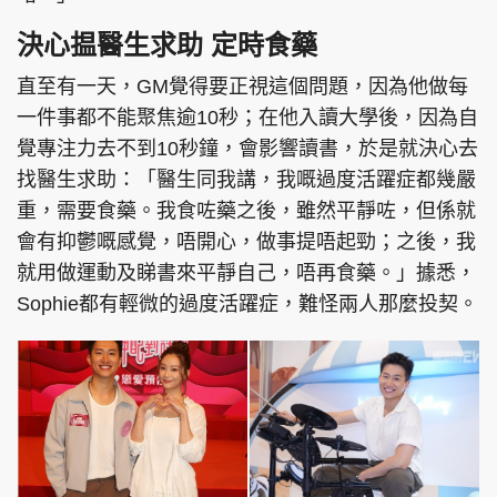
決心揾醫生求助 定時食藥
直至有一天，GM覺得要正視這個問題，因為他做每
一件事都不能聚焦逾10秒；在他入讀大學後，因為自
覺專注力去不到10秒鐘，會影響讀書，於是就決心去
找醫生求助：「醫生同我講，我嘅過度活躍症都幾嚴
重，需要食藥。我食咗藥之後，雖然平靜咗，但係就
會有抑鬱嘅感覺，唔開心，做事提唔起勁；之後，我
就用做運動及睇書來平靜自己，唔再食藥。」據悉，
Sophie都有輕微的過度活躍症，難怪兩人那麼投契。