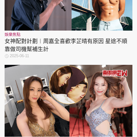
娛樂焦點
女神配對計劃︱周嘉全喜歡李芷晴有原因 星途不順
靠做司機幫補生計
2025-06-11