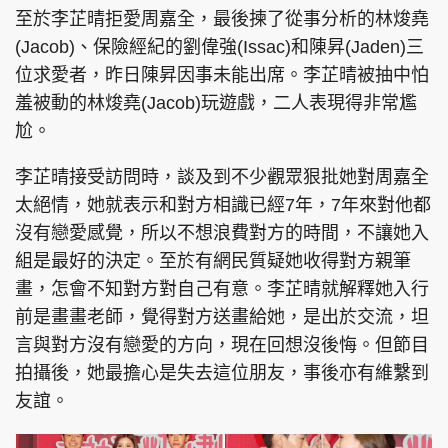
至於李芷晴拒愛周嘉全，最後揀了從事分析的林焌堯
(Jacob)、保險經紀的劉偉強(Issac)和陳昇(Jaden)三
位求愛者，昨日陳昇因事未能出席。李芷晴被抽中怕
羞被動的林焌堯(Jacob)玩遊戲，二人表現得非常尷
尬。
李芷晴接受訪問時，談及到不少觀眾狠批她對周嘉全
太絕情，她就表示和對方相識已經7年，7年來對他都
沒有戀愛感覺，所以不想浪費對方的時間，不讓她入
組是最好的決定。至於有網民質疑她收得對方親筆
畫，怎會不知對方對自己有意。李芷晴就解釋她入行
前是畫畫老師，覺得對方送畫給她，是出於交流，坦
言與對方沒有戀愛的方向，現在回想沒後悔。但節目
拍攝後，她最擔心是失去這位朋友，事後亦有維繫到
友誼。