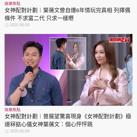
娛樂焦點
女神配對計劃︱葉蒨文曾自爆6年情玩完真相 列擇偶
條件 不求富二代 只求一樣嘢
2025-06-09
娛樂焦點
女神配對計劃︱曾展望驚喜現身《女神配對計劃》極
速冧掂心儀女神葉蒨文：個心怦怦跳
2025-06-09