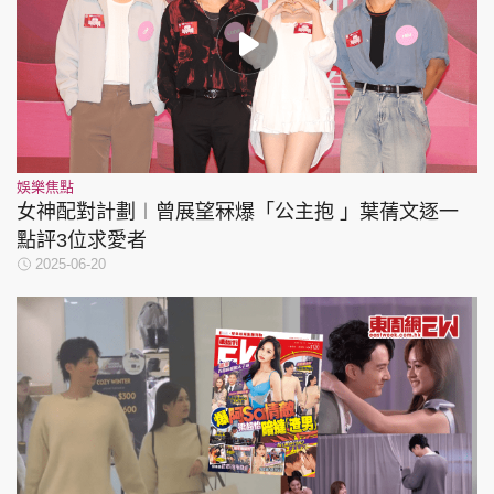
娛樂焦點
女神配對計劃︱曾展望冧爆「公主抱 」葉蒨文逐一
點評3位求愛者
2025-06-20