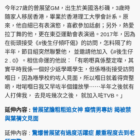
今年27歲的曾展望GM，出生於美國洛杉磯，3歲時
隨家人移居香港，畢業於香港理工大學會計系。原
來，他自細已有表演慾，喜歡參加話劇；另外，熱愛
拉丁舞的他，更在東亞運動會表演過。2017年，因為
在街頭接受《#後生仔傾吓偈》的訪問，怎料隔了約
半年，節目組突然聯繫他， 並邀請他加入《#後生仔
2 . 0》。相信命運的他說：「有啲嘢真係整定㗎，其
實平時我係一個好少返學嘅學生，但係喺街接受訪問
嗰日，因為喺學校約咗人見面，所以嗰日就着得齊整
啲，咁啱嗰日我又早咗半個鐘放學⋯⋯半年之後就有
人打俾我， 去見咗幾次之後， 就加入咗TVB。」
延伸內容 :
曾展望膽粗粗追女神 癡情男專訪 揭被禁
與葉蒨文見面
延伸內容 :
驚爆曾展望有過度活躍症 嚴重程度去到老