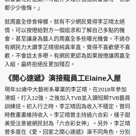
都少少後悔。」
就周嘉全慘食檸檬，就有不少網民覺得李芷晴太絕
情，可以按燈給對方一個追求和了解自己多點的機
會，甚至讓身為藝人的周嘉全多些曝光機會。不過亦
有網民力大讚李芷晴很純真率直，覺得不喜歡便不喜
歡，不會諗太多嘢。有網民更認為如果按燈讓周嘉全
入組，最終拒絕反更加殘忍。
《開心速遞》演接龍員工Elaine入屋
現年32歲中大藝術系畢業的李芷晴，在2018年參加
港姐，打入12強，之後加入TVB並入讀短期TVB藝員
訓練班。初入行之時，李芷晴因為收入不穩定，曾同
時教畫畫維持收入。李芷晴曾主持過六合彩，樣子甜
美受注意被網民封為「六合彩女神」。另外，李芷晴
曾多度在《愛‧回家之開心速遞》演不同角色，分別