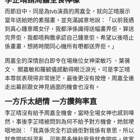
而節目中，同是為tvb演員的周嘉全，就向芷晴展示
當年送給她的素描畫，並充滿誠意地說：「以前我遇
到真心鍾意嘅女仔，我都淨係識得送幅畫畀佢，算送
頭條搵工
EDUPLUS
完畀佢，我都唔夠膽承認自己鍾意佢。希望以後唔止
係畫畫，想將時間同心機所有嘢都送畀佢。」
關於我們
使用條款
周嘉全的深情剖白即令在場幾位女神梁敏巧 、葉蒨
聯絡我們
版權及免責聲明
文、 關嘉敏和羅毓儀感動得眼泛淚光，可是李芷晴
隱私政策聲明
本尊就表現得非常迷茫，最後更沒有按燈，周嘉全連
走出幕前跟女神見過面的機會也沒有。
一方斥太絕情 一方讚夠率直
Copyright © 東周網 版權所有 . 不得轉載
©Eastweek.com.hk. All rights reserved.
李芷晴沒有給予周嘉全機會，當時全場女神也感到嘩
然，事後李芷晴被問到為何不給予對方機會，她就哽
咽地說：「我真係完全冇諗過佢對我係有意思，所以
就會變咗好混亂…可能畀多幾秒我我就會撳咗，依家