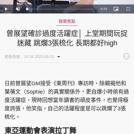
Remaining
-
6:53
Loaded
:
Play
Unmute
Picture-
Full
3.84%
in-
Picture
Time
娛樂焦點
曾展望確診過度活躍症│ 上堂期間玩捉
迷藏 跳爛3張梳化 長期都好high
更新時間：14:54 2025-06-25
日前曾展望GM接受《東周刊》專訪時，除親揭他和
葉蒨文（Sophie）的真實關係外，更自爆小時侯有過
度活躍症，現時回想當年讀書的頑皮事件，也覺得極
度誇張，他笑指，自己的活躍程度是可以跳爛了3張
梳化。
東亞運動會表演拉丁舞