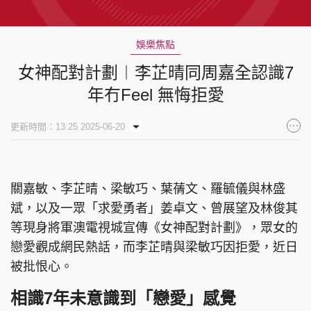
娛樂焦點
女神配對計劃︱李芷晴同周嘉全認識7
年冇Feel 無悔拒愛
更新時間：13:25 2025-06-20
關嘉敏、李芷晴、梁敏巧、葉蒨文、羅毓儀與林盛
斌，以及一眾「求愛勇者」姜卓文、曾展望及林俊其
等現身將軍澳電視城宣傳《女神配對計劃》，眾女的
戀愛觀成網民熱話，而李芷晴與梁敏巧因拒愛，近日
被批恨心。
相識7年未意識到「戀愛」感覺