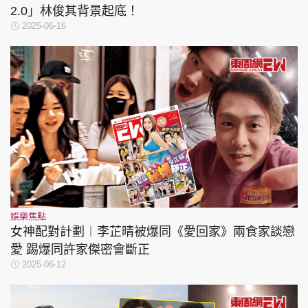
2.0」林俊其背景起底！
2025-06-16
娛樂焦點
女神配對計劃︱李芷晴被爆同《愛回家》兩食家談戀
愛 踢爆同許家傑密會斷正
2025-06-12