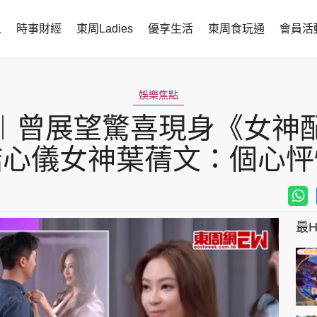
人
時事財經
東周Ladies
優享生活
東周食玩通
會員活
時事財經
東周Ladies
娛樂焦點
時事直擊
談情說性
︱曾展望驚喜現身《女神
財經智庫
時尚生活
掂心儀女神葉蒨文：個心怦
焦點人物
健康醫美
她世代力量
卓越女性
最Hi
會員活動
玄學靈異
周JETSO
東勝運程
智富天下 李居明