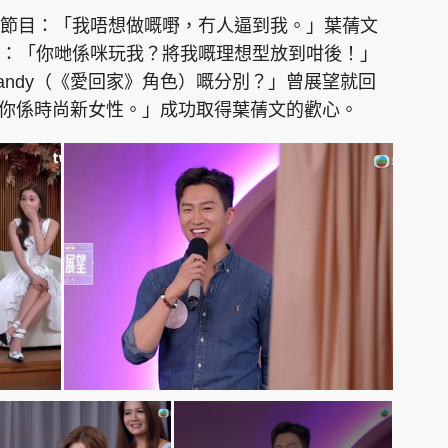
節目：「我唔想做嘅嘢，冇人逼到我。」葉蒨文
：「你哋係咪玩我？將我嘅理想型放到咁後！」
andy（《愛回家》角色）嘅分別？」曾展望就回
，而你係時尚新女性。」成功取得葉蒨文的歡心。