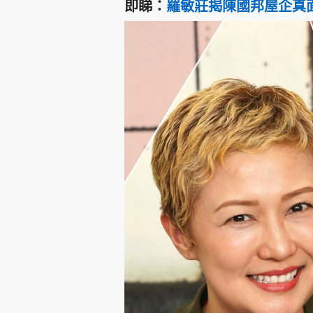
即睇：
羅敏莊揭陳國邦屋企真面