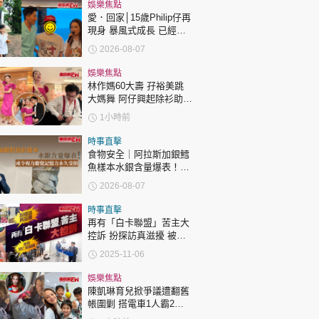
時政財經
娛樂焦點
愛．回家│15歲Philip仔再
健康生活
現身 暴風式成長 已經高
過「三太」樊亦敏！
2026-08-07
飲食旅遊
娛樂焦點
林作媽60大壽 孖裕美跳
大媽舞 阿仔興起除衫助慶
回應兩女交好有原因
1小時前
時事直擊
食物安全｜阿拉斯加銀鱈
魚樣本水銀含量爆表！或
環球
The Standard
親子王
令視力聽覺記憶力永久受
2026-08-07
損
時事直擊
再有「白卡聯盟」苦主大
控訴 扮探訪真滋擾 被製
死亡惡搞圖｜都市刺針
2025-11-06
轉載 ©Eastweek.com.hk. All rights reserved.
娛樂焦點
陳凱琳育兒掀爭議遭翻舊
帳圍剿 搭電車1人霸2個
位 被轟自私欠公德心 有