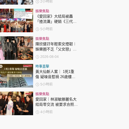
2小時前
指反應過度不公平
娛樂焦點
《愛回家》大結局被轟
「揸流灘」硬銷《三代同
糖》 劇集播畢台前幕後喊
5小時前
爆場面感人
娛樂焦點
陳欣健孖年輕索女煙韌︱
娛樂圈不乏「父女戀」
「爺孫戀」 年齡差距最大
2026-08-04
達51歲 最受矚目有李龍
基謝賢
時事直擊
黃大仙斬人案｜ 1死1重
傷 疑噪音惹禍 26歲樓下
男住戶 被狂斬多刀命危
5小時前
46歲樓上男住客 傷人後
墮樓亡
娛樂焦點
愛回家｜林淑敏滕麗名大
結局零交流 被要求合照即
閃「不和升級」？兩人咁
4小時前
回應