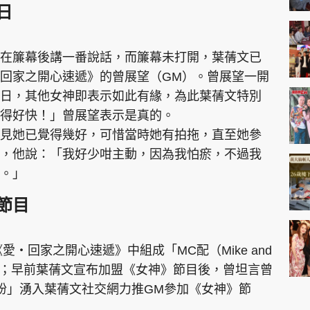
日
在簾幕後講一番說話，而簾幕未打開，葉蒨文已
回家之開心速遞》的曾展望（GM）。曾展望一開
日，其他女神即表示如此有緣，為此葉蒨文特別
得好快！」曾展望表示是真的。
見她已覺得幾好，可惜當時她有拍拖，直至她參
，他說：「我好少咁主動，因為我怕瘀，不過我
。」
節目
愛‧回家之開心速遞》中組成「MC配（Mike and
歡迎；早前葉蒨文宣布加盟《女神》節目後，曾坦言曾
粉」湧入葉蒨文社交網力推GM參加《女神》節