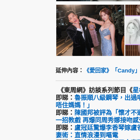
延伸內容：
《愛回家》「Cand
《東周網》訪談系列節目《
星
即睇：
魯振順八級鋼琴，出過
唔住媽媽！」
即睇：
陳國邦被評為「懷才不
一招教戲 再爆同周秀娜接吻感
即睇：
盧冠廷驚爆李香琴嫁盧爸
妻術：直情浪漫到嘔電