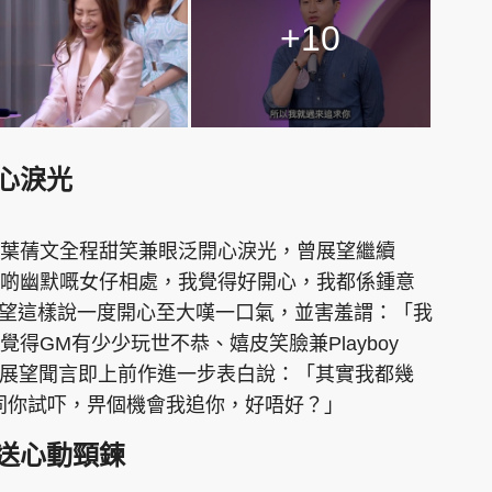
+10
心淚光
葉蒨文全程甜笑兼眼泛開心淚光，曾展望繼續
啲幽默嘅女仔相處，我覺得好開心，我都係鍾意
展望這樣說一度開心至大嘆一口氣，並害羞謂：「我
得GM有少少玩世不恭、嬉皮笑臉兼Playboy
」曾展望聞言即上前作進一步表白說：「其實我都幾
想同你試吓，畀個機會我追你，好唔好？」
送心動頸鍊