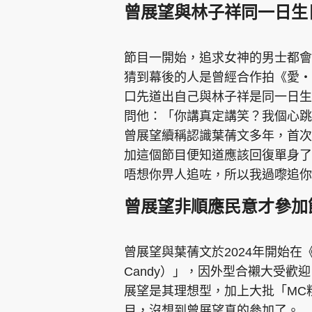
曾展望與林子祥同一日生
節目一開始，追求女神的男士都會
猜到幕後的人是曾經合作拍《愛‧
口先道出自己與林子祥是同一日生
問他：「你講真定講笑？我個心跳
曾展望續稱認識葉蒨文多年，首次
加這個節目便知道應該回復單身了
唔想你畀人追咗，所以我過嚟追你
曾展望非順應民意才參加
曾展望與葉蒨文於2024年開始在《
Candy）」，因外型合襯大受
展望是其理想型，加上大批「MC
目，沒想到曾展望真的參加了。