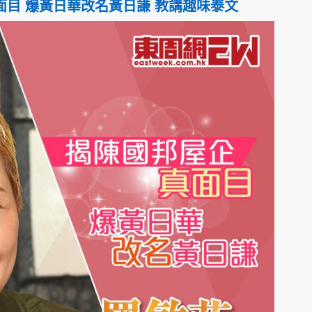
目 爆黃日華改名黃日謙 教講趣味泰文