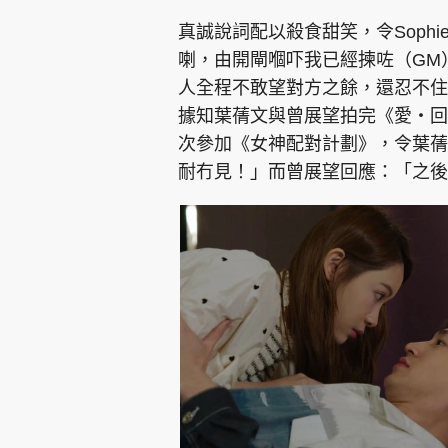
真誠說詞配以殺食甜笑，令Soph
喇，由開閘嗰吓我已經揀咗（GM
人全程不敢望對方之餘，還忍不住一
據知葉蒨文與曾展望拍完《愛‧回
次參加《女神配對計劃》，令葉蒨
耐冇見！」而曾展望回應：「之後