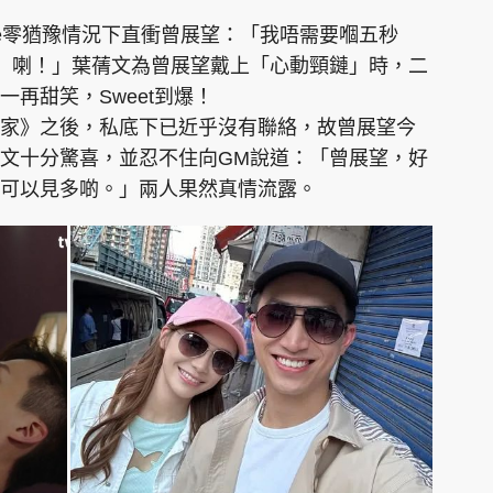
ie零猶豫情況下直衝曾展望：「我唔需要嗰五秒
）喇！」葉蒨文為曾展望戴上「心動頸鏈」時，二
再甜笑，Sweet到爆！
家》之後，私底下已近乎沒有聯絡，故曾展望今
文十分驚喜，並忍不住向GM說道：「曾展望，好
可以見多啲。」兩人果然真情流露。