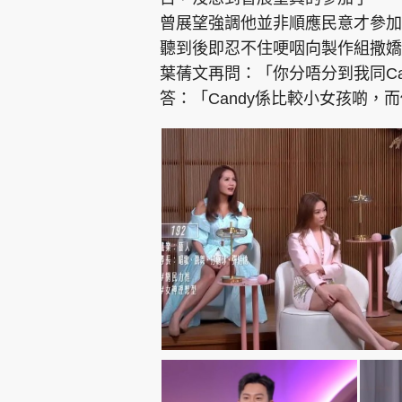
曾展望強調他並非順應民意才參加
聽到後即忍不住哽咽向製作組撒嬌
葉蒨文再問：「你分唔分到我同C
答：「Candy係比較小女孩啲