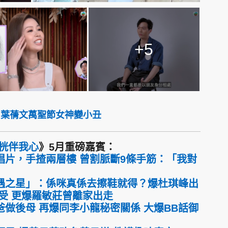
+5
y」葉蒨文萬聖節女神變小丑
桄伴我心
》5月重磅嘉賓：
唱片，手揸兩層樓 曾割脈斷9條手筋：「我對
遇之星」：係咪真係去擦鞋就得？爆杜琪峰出
受 更爆羅敏莊曾離家出走
做後母 再爆同李小龍秘密關係 大爆BB話御