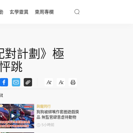
動
玄學靈異
東周專欄
優享生活
醫療百科
配對計劃》極
親子天地
怦跳
與寵同行
t
東周專欄
與寵同行
娛樂名人
狗狗被綁嘴作套圈遊戲獎
品 無監管肆意虐待動物
文化藝術
5小時前