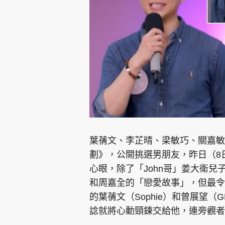
集團旗下品牌
東周刊
cazbuyer
東Touch
葉蒨文、李芷晴、梁敏巧、關嘉敏
劃》，公開挑選男朋友，昨日（8
心眼，除了「John哥」姜大衛兒
Oh!爸媽
JobMarket
頭條搵工
和周嘉全的「戀愛故事」，但最令
的葉蒨文（Sophie）和曾展望
關於我們
聯絡我們
隱私政策聲明
使用條
諗就將心動頸鍊交給他，連旁觀