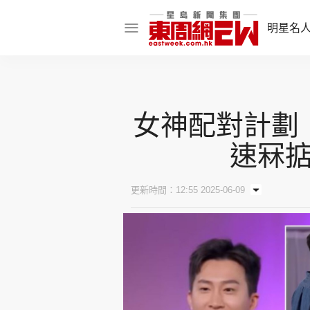
明星名
明星名人
娛樂焦點
女神配對計劃
話題人物
速冧
東姑熱話
更新時間：12:55 2025-06-09
東周食玩通
樂在灣區
東
飲食玩樂