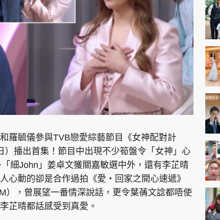
神機妙算 李丞責
緣來有理 麥玲玲
鬼靈精怪 威師兄
PCM 電腦廣場
星島頭條
星島日報
頭條日報
星島
和羅毓儀參與TVB戀愛綜藝節目《女神配對計
日）播出首集！節目中出現不少筍盤令「女神」心
子「細John」姜卓文獲關嘉敏選中外，還有李芷晴
EDUPLUS
人心動的卻是合作過拍《愛‧回家之開心速遞》
（GM），曾展望一番情深說話，更令葉蒨文諗都唔使
款
版權及免責聲明
Copyright © 東周網 版權所有 . 不得
者李芷晴都話感受到真愛。