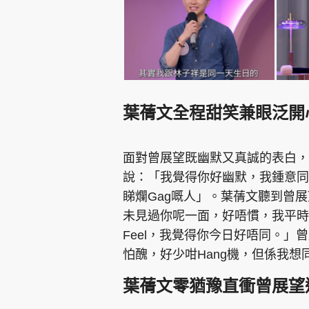
葉蒨文全程甜笑兼眼泛開
面對曾展望既幽默又真誠的表白，
說：「我覺得你好幽默，我鍾意同
睇爛Gag嘅人」。葉蒨文聽到曾
未見過你呢一面，好唔慣，我平時覺
Feel，我覺得你今日好唔同。
怕醜，好少咁Hang機，但係我
葉蒨文零猶豫直衝曾展望