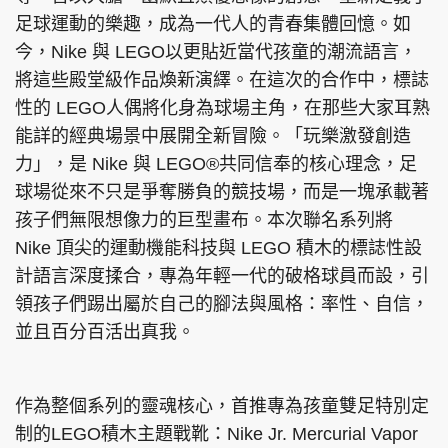
足球運動的樂趣，成為一代人的青春集體回憶。如
今，Nike 與 LEGO以更貼近當代孩童的潮流語言，
將這些殿堂級作品煥新演繹。在這次的合作中，標誌
頭條搵工
EDUPLUS
性的 LEGO人偶將化身為球場主角，在那些大家耳熟
能詳的經典場景中展開全新冒險。「玩樂激發創造
力」，是 Nike 與 LEGO®共同信奉的核心理念，足
關於我們
使用條款
球場從來不只是爭奪勝負的競技場，而是一塊承載著
聯絡我們
版權及免責聲明
孩子們無限想像力的巨型畫布。本次聯名系列將
Nike 頂尖的運動機能科技與 LEGO 積木的標誌性設
隱私政策聲明
計語言深度揉合，專為年輕一代的破格球員而設，引
領孩子們踢出屬於自己的腳法與風格：率性、自信，
並且百分百活出真我。
Copyright © 東周網 版權所有 . 不得轉載
©Eastweek.com.hk. All rights reserved.
作為整個系列的靈魂核心，首推專為孩童雙足特別定
制的LEGO積木主題戰靴：Nike Jr. Mercurial Vapor