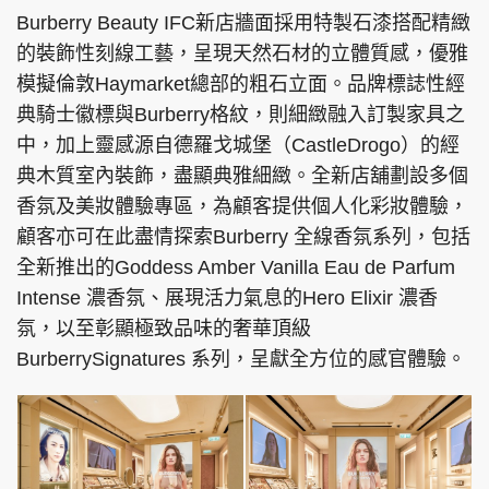
Burberry Beauty IFC新店牆面採用特製石漆搭配精緻
的裝飾性刻線工藝，呈現天然石材的立體質感，優雅
模擬倫敦Haymarket總部的粗石立面。品牌標誌性經
典騎士徽標與Burberry格紋，則細緻融入訂製家具之
中，加上靈感源自德羅戈城堡（CastleDrogo）的經
典木質室內裝飾，盡顯典雅細緻。全新店舖劃設多個
香氛及美妝體驗專區，為顧客提供個人化彩妝體驗，
顧客亦可在此盡情探索Burberry 全線香氛系列，包括
全新推出的Goddess Amber Vanilla Eau de Parfum
Intense 濃香氛、展現活力氣息的Hero Elixir 濃香
氛，以至彰顯極致品味的奢華頂級
BurberrySignatures 系列，呈獻全方位的感官體驗。