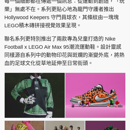
每一個細節都在傳遞一個訊息：從運動到創造，「玩
樂」無處不在。系列更貼心地為龍門守護者推出
Hollywood Keepers 守門員球衣，其條紋由一塊塊
LEGO積木磚拼接視覺效果呈現。
聯名系列更特別推出了兩款專為兒童打造的 Nike
Football x LEGO Air Max 95潮流運動鞋。設計靈感
同樣源自系列中的動物印花與斑斕的漸變外底，將熱
血的足球文化從草地延伸至日常街頭。