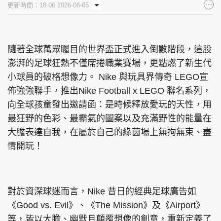
更新時間：18:06 2026-06-05
集團旗下品牌
隨著全球萬眾矚目的世界盃正式進入倒數階段，這股
澎湃的足球狂熱不僅席捲職業賽場，更點燃了新生代
東周刊
cazbuyer
東Touch
小球員的破格想像力。 Nike 與玩具界傳奇 LEGO宣
佈強強聯手，推出Nike Football x LEGO 聯名系列，
向全球孩童發出邀請函：是時候釋放愛玩的天性，用
PCM 電腦廣場
星島頭條
星島日報
最狂野的色彩、最霸氣的圖案以及充滿野性的能量在
大膽表達自我，在屬於自己的綠茵場上無拘無束、盡
情開玩！
頭條日報
星島環球
The Standard
對於資深球迷而言，Nike 昔日的經典足球廣告如
《Good vs. Evil》、《The Mission》及《Airport》
等，皆以大膽、幽默且顛覆想像的創意，重新定義了
親子王
Oh!爸媽
JobMarket