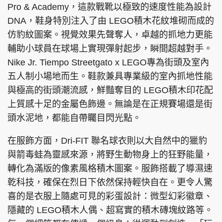
Pro & Academy，這款戰靴以極致的速度性能為設計
DNA，鞋身特別注入了由 LEGO積木花紋堆砌而成的
仿豹紋圖案。視覺效果先聲奪人，卓越的抓地力更能
輔助小球員在球場上實現彈射起步，瞬間超越對手。
Nike Jr. Tiempo Streetgato x LEGO專為街頭及室內
五人制小場地而生。鞋款兼具專業級的室內抓地性能
與極高的街頭潮流感，鮮豔奪目的 LEGO積木印花配
上質感十足的金屬色飾邊。無論是在正規賽場還是街
頭水泥地，都能自帶矚目閃光點。
在服飾方面，Dri-FIT 聯名球衣則以大自然中的獵豹
與箭毒蛙為靈感來源，將野生動物身上的狂野能量，
轉化為滿版的像素風格積木圖案。服飾搭載了導濕速
乾科技，確保在烈日下依然保持輕快自在。更令人驚
喜的是衣服上隨處可見的彩蛋設計：微型幻彩徽章、
隱藏的 LEGO積木人偶、超寫實的積木磚塊紋路等。