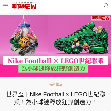
明星名人
時事財經
東周Ladies
優享生活
東周食玩通
會員活動
時尚生活
世界盃︱Nike Football × LEGO世紀聯
玄學靈異
東周專欄
乘！為小球迷釋放狂野創造力！