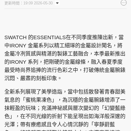
更新時間：19:09 2026-05-30
集團旗下品牌
SWATCH 的ESSENTIALS在不同季度推陳出新，當
東周刊
cazbuyer
東Touch
中IRONY 金屬系列以精工細琢的金屬設計聞名，將
金屬冷冽質感與精湛的製錶工藝融合，本季最新推出
的IRONY 系列，把剛硬的金屬線條，融入春夏季度
PCM 電腦廣場
星島頭條
星島日報
最受時尚界追捧的流行色彩之中，打破傳統金屬腕錶
沉悶、嚴肅的刻板印象。
全新系列展現了美學造詣，當中包括散發著青春甜美
氣息的「蜜桃果凍色」，為沉穩的金屬腕錶增添了一
頭條日報
星島環球
The Standard
抹輕盈的玩味；充滿神祕感與層次變幻的「幻變藍綠
色」，在不同光線的折射下能呈現出如海洋般深邃的
光澤；帶有療癒感且令人心情沉靜的「寧靜蔚藍
親子王
Oh!爸媽
JobMarket