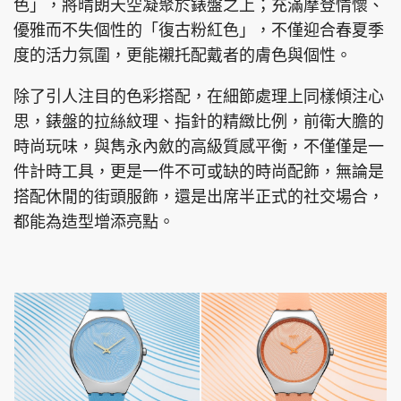
色」，將晴朗天空凝聚於錶盤之上；充滿摩登情懷、
優雅而不失個性的「復古粉紅色」，不僅迎合春夏季
度的活力氛圍，更能襯托配戴者的膚色與個性。
頭條搵工
EDUPLUS
除了引人注目的色彩搭配，在細節處理上同樣傾注心
思，錶盤的拉絲紋理、指針的精緻比例，前衛大膽的
時尚玩味，與雋永內斂的高級質感平衡，不僅僅是一
關於我們
使用條款
件計時工具，更是一件不可或缺的時尚配飾，無論是
聯絡我們
版權及免責聲明
搭配休閒的街頭服飾，還是出席半正式的社交場合，
都能為造型增添亮點。
隱私政策聲明
Copyright © 東周網 版權所有 . 不得轉載
©Eastweek.com.hk. All rights reserved.