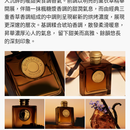
人沉醉的暖甜美食調香氣。前調以明亮的薰衣草精華
開展，伴隨一抹楓糖漿香調的甜潤氣息，而由經典三
重香草香調組成的中調則呈現嶄新的烘烤濃度，展現
更深邃的層次。基調糅合琥珀香調，散發柔滑暖意，
昇華濃厚沁人的氣息， 留下甜美而高雅、餘韻悠長
的深刻印象。