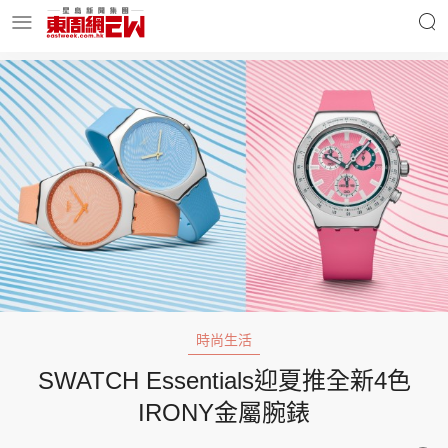
明星名人
時事財經
東周Ladies
優享生活
東周食玩通
會員活動
時尚生活
SWATCH Essentials迎夏推全新4色
玄學靈異
東周專欄
IRONY金屬腕錶