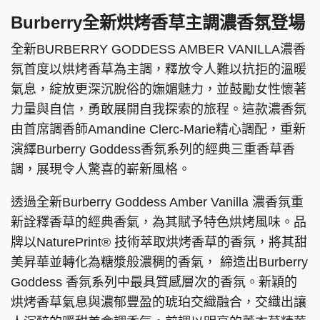
Burberry全新烘烤香草主調濃香氛登場
全新BURBERRY GODDESS AMBER VANILLA濃香
氛首度以烘烤香草為主調，釋放令人難以抗拒的溫暖
氣息，綻放更深沉脫俗的嫵媚魅力，並鼓勵女性懷著
力量與自信，勇敢展開自我探索的旅程。這款濃香氛
由首席調香師Amandine Clerc-Marie精心調配，重新
演繹Burberry Goddess香氛系列的經典三重香草香
調，展現令人驚喜的嶄新風格。
透過全新Burberry Goddess Amber Vanilla 濃香氛重
新詮釋香草的經典香氣，為其賦予特色烘烤風味。品
牌以NaturePrint® 技術萃取烘烤香草的香氛，將其甜
美昇華並轉化為糖漿般濃稠的香氣， 締造出Burberry
Goddess 香氛系列中最具質感層次的香氛。新穎的
烘烤香草氣息與濃郁豐盈的琥珀交織融合，交織出讓