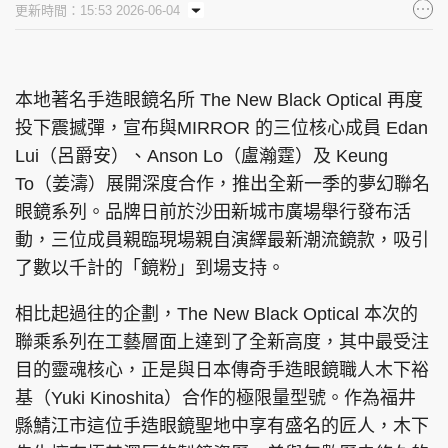
更新時間：15:53 2026-06-04
集團旗下品牌
本地著名手造眼鏡名所 The New Black Optical 再度
投下震撼彈，宣布與MIRROR 的三位核心成員 Edan
東周刊
cazbuyer
東Touch
Lui（呂爵安）、Anson Lo（盧瀚霆）及 Keung
To（姜濤）展開深度合作，推出全新一季的夢幻聯名
眼鏡系列。品牌日前於沙田新城市廣場舉行發布活
PCM 電腦廣場
星島頭條
星島日報
動，三位成員親臨現場親自演繹最新潮流鏡款，吸引
了數以千計的「鏡粉」到場支持。
相比起過往的企劃，The New Black Optical 本次的
聯乘系列在工藝層面上達到了全新高度，其中最受注
頭條日報
星島環球
The Standard
目的靈魂核心，正是與日本傳奇手造眼鏡職人木下裕
基（Yuki Kinoshita）合作的極限量型號。作為福井
縣鯖江市這位手造眼鏡聖地中享有盛名的匠人，木下
親子王
Oh!爸媽
JobMarket