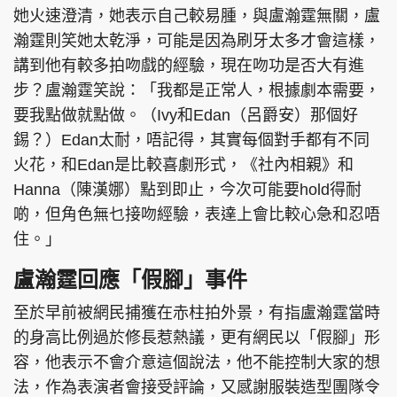
她火速澄清，她表示自己較易腫，與盧瀚霆無關，盧
瀚霆則笑她太乾淨，可能是因為刷牙太多才會這樣，
講到他有較多拍吻戲的經驗，現在吻功是否大有進
步？盧瀚霆笑說：「我都是正常人，根據劇本需要，
要我點做就點做。（Ivy和Edan（呂爵安）那個好
錫？）Edan太耐，唔記得，其實每個對手都有不同
火花，和Edan是比較喜劇形式，《社內相親》和
Hanna（陳漢娜）點到即止，今次可能要hold得耐
啲，但角色無乜接吻經驗，表達上會比較心急和忍唔
住。」
盧瀚霆回應「假腳」事件
至於早前被網民捕獲在赤柱拍外景，有指盧瀚霆當時
的身高比例過於修長惹熱議，更有網民以「假腳」形
容，他表示不會介意這個說法，他不能控制大家的想
法，作為表演者會接受評論，又感謝服裝造型團隊令