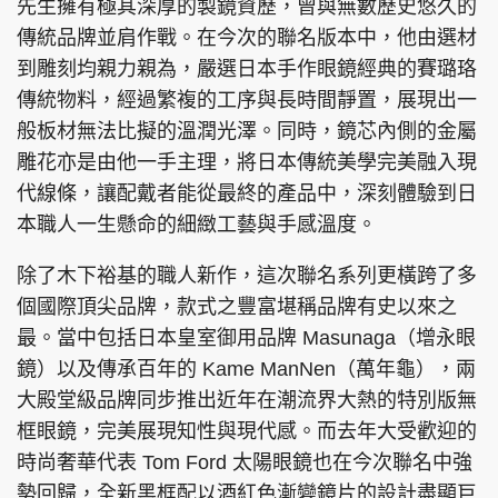
先生擁有極其深厚的製鏡資歷，曾與無數歷史悠久的
傳統品牌並肩作戰。在今次的聯名版本中，他由選材
到雕刻均親力親為，嚴選日本手作眼鏡經典的賽璐珞
傳統物料，經過繁複的工序與長時間靜置，展現出一
頭條搵工
EDUPLUS
般板材無法比擬的溫潤光澤。同時，鏡芯內側的金屬
雕花亦是由他一手主理，將日本傳統美學完美融入現
代線條，讓配戴者能從最終的產品中，深刻體驗到日
關於我們
使用條款
本職人一生懸命的細緻工藝與手感溫度。
聯絡我們
版權及免責聲明
除了木下裕基的職人新作，這次聯名系列更橫跨了多
隱私政策聲明
個國際頂尖品牌，款式之豐富堪稱品牌有史以來之
最。當中包括日本皇室御用品牌 Masunaga（增永眼
鏡）以及傳承百年的 Kame ManNen（萬年龜），兩
Copyright © 東周網 版權所有 . 不得轉載
©Eastweek.com.hk. All rights reserved.
大殿堂級品牌同步推出近年在潮流界大熱的特別版無
框眼鏡，完美展現知性與現代感。而去年大受歡迎的
時尚奢華代表 Tom Ford 太陽眼鏡也在今次聯名中強
勢回歸，全新黑框配以酒紅色漸變鏡片的設計盡顯巨