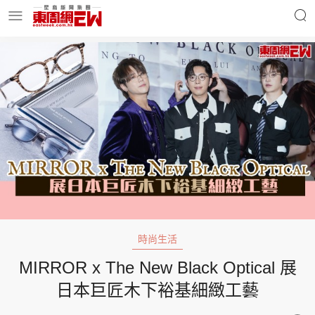
明星名人
時事財經
東周Ladies
優享生活
東周食玩通
會員活動
時尚生活
MIRROR x The New Black Optical 展
玄學靈異
東周專欄
日本巨匠木下裕基細緻工藝