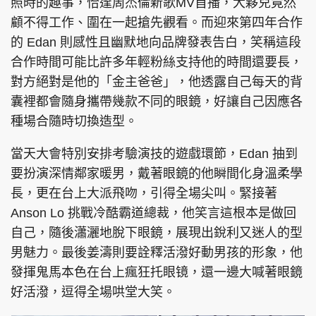
照時的趣事，恰逢周杰倫新歌MV首播，大夥兒竟然
顧不得工作、圍在一起搶先觀看。而迎來第四年合作
的 Edan 則感性且幽默地向品牌發表告白，笑稱這段
合作時間可能比許多年輕粉絲支持他的時間還要長，
對方絕對是他的「金主爸爸」，他透露自己每天的背
囊裡都會隨身攜帶幾款不同的眼鏡，好讓自己因應各
種場合隨時切換造型。
當天大會特別安排考驗演技的遊戲環節，Edan 抽到
要扮演深情鄰家暖男，戴著眼鏡的他瞬間化身溫柔學
長，更在台上大派飛吻，引得全場尖叫。緊接著
Anson Lo 挑戰冷酷霸道總裁，他笑言這根本是做回
自己，隨後瀟灑地脫下眼鏡，展現出銳利又迷人的型
男魅力。最後姜濤則要詮釋活潑好動男孩的形象，他
發揮鬼馬本色在台上瘋狂托眼镜，還一邊大喊著眼鏡
好活潑，逗得全場哄堂大笑。