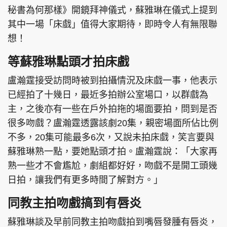
秘書為何那樣》開鏡拜神儀式，蘇雅琳在儀式上提到
其中一場「床戲」值得大家期待，即時令人有無限聯
想！
等蘇雅琳點頭才拍床戲
盧瀚霆接受訪問時被到拍攝情況及床戲一事，他表示
已經拍了十幾日，最近多拍辦公室場口，以群戲為
主，之後亦有一些在戶外拍拖的場面要拍，問到是否
很多吻戲？盧瀚霆透露該劇20集，親密場面所佔比例
不多，20集可能最多6次，又說未拍床戲，笑言要與
蘇雅琳熟一點，要她點頭才拍。盧瀚霆說：「大家再
熟一些才不會尷尬，劇組都好好，吻戲不是開工頭幾
日拍，讓我們有更多時間了解對方。」
同教主拍吻戲搞到有唇炎
蘇雅琳談及早前同教主拍吻戲拍到嘴唇發腫有唇炎，