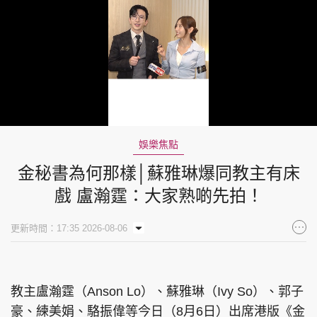
Loaded
:
Unmute
43.56%
娛樂焦點
金秘書為何那樣│蘇雅琳爆同教主有床
戲 盧瀚霆：大家熟啲先拍！
更新時間：17:35 2026-08-06
教主盧瀚霆（Anson Lo）、蘇雅琳（Ivy So）、郭子
豪、練美娟、駱振偉等今日（8月6日）出席港版《金