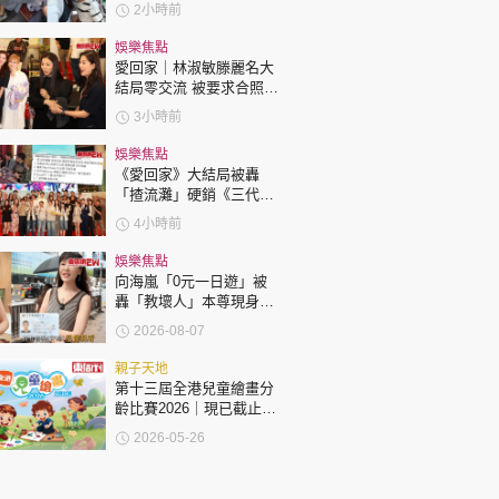
位 被轟自私欠公德心 有
2小時前
指反應過度不公平
娛樂焦點
愛回家｜林淑敏滕麗名大
結局零交流 被要求合照即
閃「不和升級」？兩人咁
3小時前
回應
娛樂焦點
《愛回家》大結局被轟
「揸流灘」硬銷《三代同
糖》 劇集播畢台前幕後喊
4小時前
爆場面感人
娛樂焦點
向海嵐「0元一日遊」被
轟「教壞人」本尊現身回
應網民
2026-08-07
親子天地
第十三屆全港兒童繪畫分
齡比賽2026｜現已截止報
名
2026-05-26