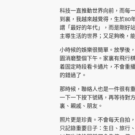
科技一直推動世界向前，而每
到裏，我越來越覺得，生於80
謂「最好的年代」，而是剛好
主導生活的世界；又足夠晚，
集團旗下品牌
小時候的娛樂很簡單。放學後
園消磨整個下午。家裏有飛行
着固定時段看卡通片，不會重
東周刊
cazbuyer
東Touch
的錯過了。
那時候，聯絡人也是一件很有
一下一下按下號碼，再等待對
Oh!爸媽
JobMarket
頭條搵工
裏、親戚、朋友。
關於我們
聯絡我們
隱私政策聲明
使用條
照片更是珍貴。不會每天自拍
只記錄重要日子：生日、旅行