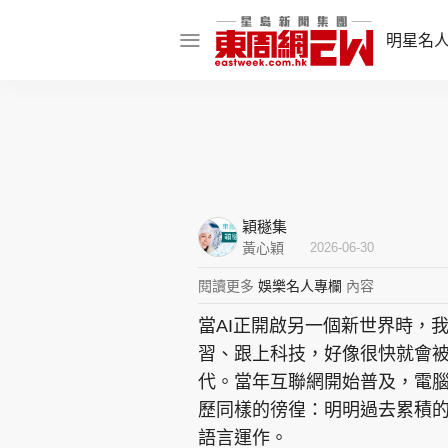
明星名
明星名人
娛樂焦點
話題人物
穎穟集
東姑熱話
黃心穎
2026-06-30
閱讀更多
娛樂名人專欄
內容
當AI正開啟另一個新世界時，
東周食玩通
習、跟上科技，好像很快就會
樂在灣區
東
代。當年互聯網開始普及，電
歷同樣的徬徨：明明過去累積
飲食玩樂
語言運作。