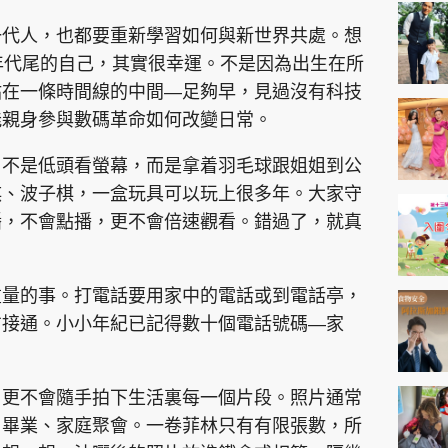
神機妙算 李丞責
一代人，也都要重新學習如何與新世界共處。想
緣來有理 麥玲玲
年代尾的自己，其實很幸運。不是因為出生在所
鬼靈精怪 威師兄
站在一條時間線的中間—足夠早，見過沒有科技
能親身參與數碼革命如何改變日常。
，不是低頭看螢幕，而是拿着羽毛球跟姐姐到公
棋、波子棋，一盒玩具可以玩上很多年。大家守
播，不會點播，更不會倍速觀看。錯過了，就真
PCM 電腦廣場
星島頭條
星島日報
頭條日報
星島
重量的事。打電話要用家中的電話或到電話亭，
方接通。小小年紀已記得數十個電話號碼—家
EDUPLUS
款
版權及免責聲明
Copyright © 東周網 版權所有 . 不得
，更不會隨手拍下生活裏每一個片段。照片通常
、畢業、家庭聚會。一卷菲林只有有限張數，所