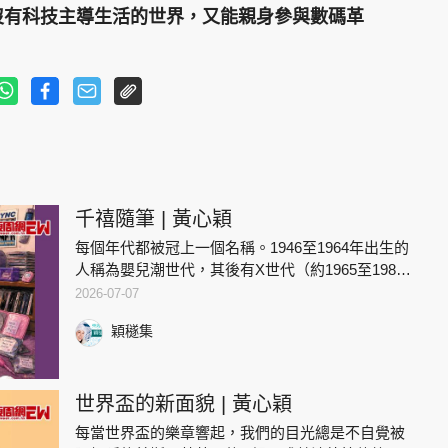
沒有科技主導生活的世界，又能親身參與數碼革
千禧隨筆 | 黃心穎
每個年代都被冠上一個名稱。1946至1964年出生的
人稱為嬰兒潮世代，其後有X世代（約1965至1980
年）、Y世代或千禧世代（約1981至1996年），再
2026-07-07
到今天的Beta世代。這些標籤未必能完整定義
穎穟集
世界盃的新面貌 | 黃心穎
每當世界盃的樂章響起，我們的目光總是不自覺被