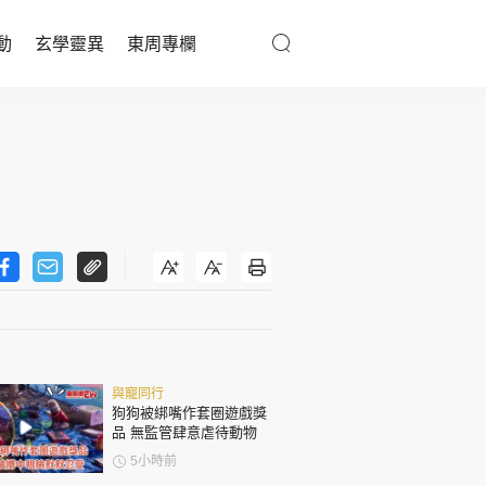
動
玄學靈異
東周專欄
優享生活
醫療百科
親子天地
與寵同行
東周專欄
與寵同行
娛樂名人
狗狗被綁嘴作套圈遊戲獎
品 無監管肆意虐待動物
文化藝術
5小時前