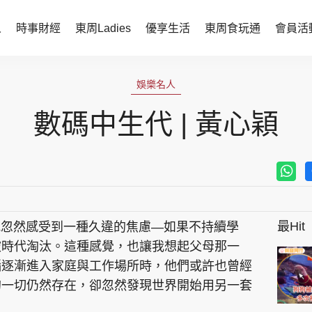
人
時事財經
東周Ladies
優享生活
東周食玩通
會員活
時事財經
東周Ladies
娛樂名人
時事直擊
談情說性
數碼中生代 | 黃心穎
財經智庫
時尚生活
焦點人物
健康醫美
她世代力量
卓越女性
最Hit
我忽然感受到一種久違的焦慮—如果不持續學
會員活動
玄學靈異
被時代淘汰。這種感覺，也讓我想起父母那一
周JETSO
東勝運程
腦逐漸進入家庭與工作場所時，他們或許也曾經
的一切仍然存在，卻忽然發現世界開始用另一套
智富天下 李居明