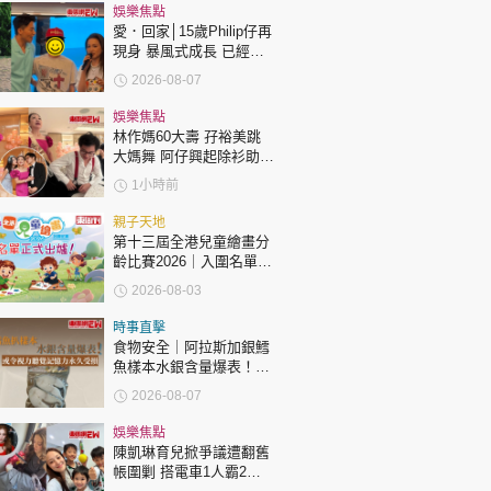
時政財經
娛樂焦點
愛．回家│15歲Philip仔再
健康生活
現身 暴風式成長 已經高
過「三太」樊亦敏！
飲食旅遊
2026-08-07
娛樂焦點
林作媽60大壽 孖裕美跳
大媽舞 阿仔興起除衫助慶
回應兩女交好有原因
1小時前
親子天地
第十三屆全港兒童繪畫分
環球
The Standard
齡比賽2026｜入圍名單正
親子王
式出爐！
2026-08-03
時事直擊
食物安全｜阿拉斯加銀鱈
魚樣本水銀含量爆表！或
令視力聽覺記憶力永久受
2026-08-07
損
轉載 ©Eastweek.com.hk. All rights reserved.
娛樂焦點
陳凱琳育兒掀爭議遭翻舊
帳圍剿 搭電車1人霸2個