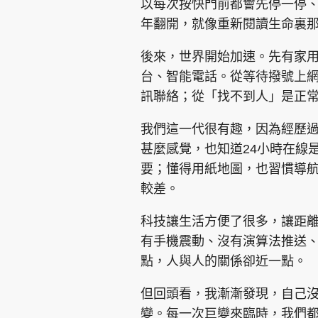
以每次按快門前都會先停一停
年翻開，就像重新閱讀生命裏
後來，世界開始加速。先有家用
台、智能電話。從等待撥號上
訊聯絡；從「找不到人」是正
我們這一代很有趣，因為經歷
甚麼感覺，也知道24小時在線
要；懂得用紙地圖，也習慣導
較差。
科技讓生活方便了很多，讓距
有手機震動、沒有演算法推送
點，人與人的關係卻近一點。
但回頭看，我漸漸發現，自己
變。每一次巨變來臨時，我們