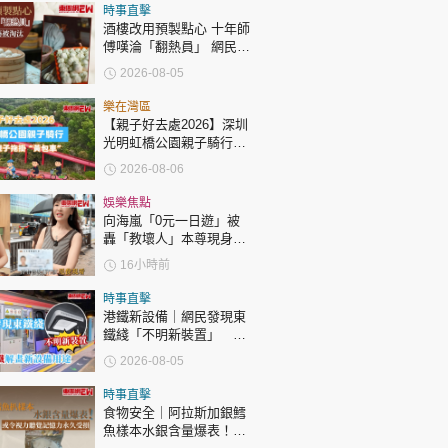
時政財經
時事直擊
酒樓改用預製點心 十年師
健康生活
傅嘆淪「翻熱員」 網民憂
傳統手藝被淘汰
飲食旅遊
2026-08-05
樂在灣區
【親子好去處2026】深圳
光明虹橋公園親子騎行：
「電助力黃包車」2小時
2026-08-06
環湖
娛樂焦點
向海嵐「0元一日遊」被
環球
The Standard
轟「教壞人」本尊現身回
親子王
應網民
16小時前
時事直擊
港鐵新設備｜網民發現東
鐵綫「不明新裝置」 港
鐵解畫新設備用途
2026-08-05
轉載 ©Eastweek.com.hk. All rights reserved.
時事直擊
食物安全｜阿拉斯加銀鱈
魚樣本水銀含量爆表！或