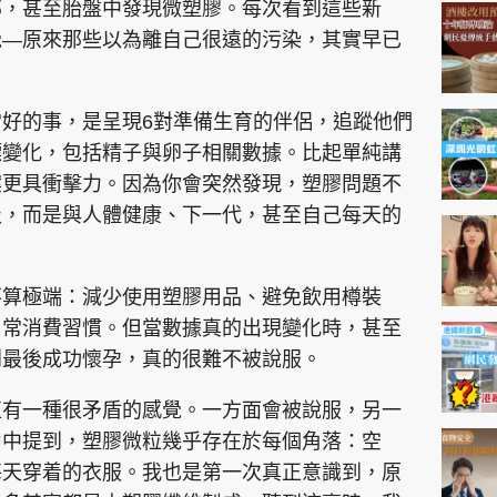
神機妙算 李丞責
部，甚至胎盤中發現微塑膠。每次看到這些新
覺—原來那些以為離自己很遠的污染，其實早已
緣來有理 麥玲玲
鬼靈精怪 威師兄
好的事，是呈現6對準備生育的伴侶，追蹤他們
標變化，包括精子與卵子相關數據。比起單純講
案更具衝擊力。因為你會突然發現，塑膠問題不
圾，而是與人體健康、下一代，甚至自己每天的
PCM 電腦廣場
星島頭條
星島日報
頭條日報
星島
不算極端：減少使用塑膠用品、避免飲用樽裝
日常消費習慣。但當數據真的出現變化時，甚至
到最後成功懷孕，真的很難不被說服。
EDUPLUS
直有一種很矛盾的感覺。一方面會被說服，另一
款
版權及免責聲明
Copyright © 東周網 版權所有 . 不得
片中提到，塑膠微粒幾乎存在於每個角落：空
每天穿着的衣服。我也是第一次真正意識到，原