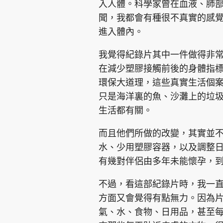
入人體。科學家曾在血液、肺
聞，我都會有種很不真實的感
進入體內。
我覺得紀錄片其中一件做得非常
在減少塑膠接觸前後的身體指
集團旗下品牌
環保大道理，這些真實生活個
只是海洋裏的魚、沙灘上的垃
生活都有關。
東周刊
cazbuyer
東Touch
而且他們所做的改變，其實並
水、少用塑膠容器，以及調整
有幾對伴侶由多年未能懷孕，
Oh!爸媽
JobMarket
頭條搵工
不過，看這部紀錄片時，我一
關於我們
聯絡我們
隱私政策聲明
使用條
方面又會覺得有點無力。因為
氣、水、食物、日用品，甚至