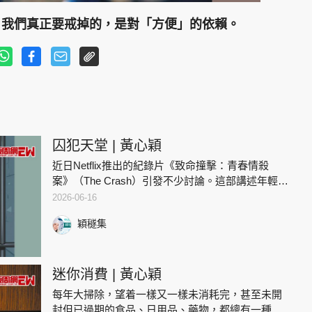
。我們真正要戒掉的，是對「方便」的依賴。
囚犯天堂 | 黃心穎
近日Netflix推出的紀錄片《致命撞擊：青春情殺
案》（The Crash）引發不少討論。這部講述年輕女
子蓄意駕車撞牆，引致男友與友人喪生的案件，本
2026-06-16
身已足夠令人心寒，但比起案件經過，更令我感到
穎穟集
悚然的，
迷你消費 | 黃心穎
每年大掃除，望着一樣又一樣未消耗完，甚至未開
封但已過期的食品、日用品、藥物，都總有一種莫