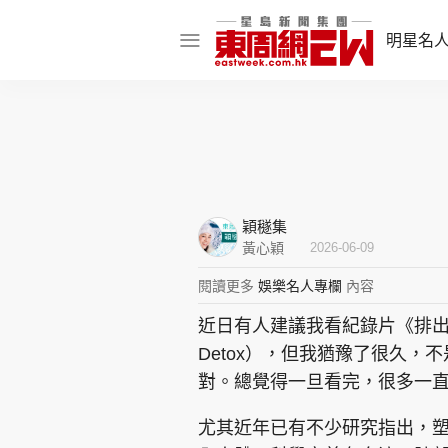
明星名
明星名人
娛樂焦點
話題人物
穎穟集
東姑熱話
黃心穎
2026-06-09
閱讀更多
娛樂名人專欄
內容
近日有人建議我看紀錄片《排出毒塑
東周食玩通
Detox），但我猶豫了很久
樂在灣區
東
對。總覺得一旦看完，很多一
飲食玩樂
尤其近年已有不少研究指出，