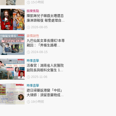
令視力聽覺記憶力永久受
15小時前
損
娛樂焦點
陳凱琳兒子睇戲太嘈遭忌
廉淋頭報復 報警處理自責
護子不力 歐錦棠陳倩揚齊
2026-08-05
表態「媽媽有責任」
談情說性
九巴仙氣女車長爆紅!本尊
親回：「畀條生路嚟
行！」 反擊樣衰晒Benz
2024-08-15
惡評：「發窮惡走嚟X
我！」
時事直擊
活春宮｜湖南省人民醫院
副院長與眼科女醫生 17
分鐘「激戰」片流出 動作
2025-11-06
露骨 網上瘋傳
時事直擊
遊日掃藥返港變「中招」
大律師：須留意藥物成分
自用代購都唔係護身符
19小時前