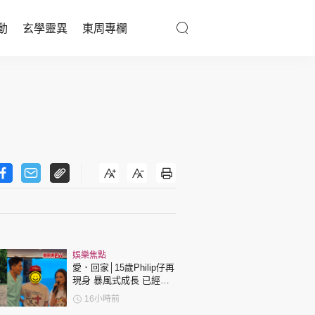
動
玄學靈異
東周專欄
優享生活
醫療百科
親子天地
與寵同行
東周專欄
娛樂焦點
娛樂名人
愛．回家│15歲Philip仔再
現身 暴風式成長 已經高
文化藝術
過「三太」樊亦敏！
16小時前