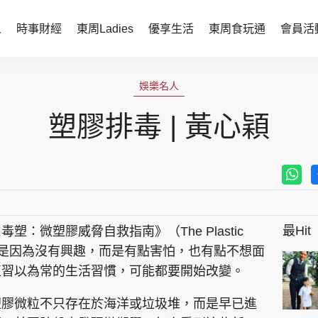
人
時事財經
東周Ladies
優享生活
東周食玩通
會員活
時事財經
東周Ladies
娛樂名人
時事直擊
談情說性
塑膠排毒 | 黃心穎
財經智庫
時尚生活
焦點人物
健康醫美
她世代力量
卓越女性
最Hit
：微塑膠威脅自救指南》（The Plastic
會員活動
玄學靈異
，不是因為沒有興趣，而是有點害怕，也有點不想面
周JETSO
東勝運程
直習以為常的生活習慣，可能都要開始改變。
智富天下 李居明
塑膠微粒不只存在於海洋或垃圾堆，而是早已進