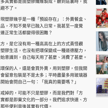
很多其實都是由塑膠纖維製成。聽到這裏時，我
逃避不了。
發現塑膠幾乎是一種「預設存在」：外賣餐盒、
飲品，不知不覺早已融入日常。我甚至一度覺
會連正常生活都變得很困難？
地方，是它沒有用一種高高在上的方式責怪觀
零塑膠生活，也沒有把環保變成一種道德壓力，
開始意識到，自己每天用了甚麼、消費了甚麼。
端環保的人，還是會買外賣，用到塑膠，但我開
，會留意包裝是不是太多；平時盡量多用玻璃器
也開始會問自己一句：「我真的需要嗎？」
要戒掉的，可能不只是塑膠，而是我們對「方
其實都是即棄文化的一部分。我們追求快速、方
了那些便利背後其實有代價。