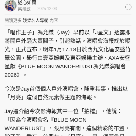
遂心如爾
集團旗下品牌
梁爾紋
2025-12-03
閱讀更多
娛樂名人專欄
內容
「唱作王子」馮允謙（Jay）早前以「J星文」透露即
東周刊
cazbuyer
東Touch
將開戶外騷大賣關子，引起熱話。演唱會海報終於曝
光，正式宣布，明年1月17-18日於西九文化區安盛竹
翠公園，舉行由寰亞娛樂及東亞娛樂主辦、AXA安盛
呈獻《BLUE MOON WANDERLUST馮允謙演唱會
PCM 電腦廣場
星島頭條
星島日報
2026》。
今次是Jay首個個人戶外演唱會，隆重其事，推出以
「月亮」這個自然元素做主題的海報。
頭條日報
星島環球
The Standard
Jay還介紹今次影海報其中一位「拍檔」，他說：
「因為今演唱會名『BLUE MOON
WANDERLUST』，跟月亮有關，這個精彩的布置，
親子王
Oh!爸媽
JobMarket