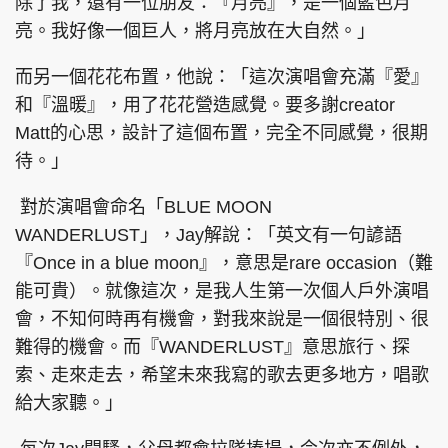
除了我，還有一位朋友：『月亮』，是一個藍色月
亮。我好像一個巨人，將月亮放在大自然。」
而另一個花花布置，他說：「這次演唱會充滿『愛』
頭條搵工
EDUPLUS
和『溫暖』，用了花花營造感覺。要多謝creator
Matt的心思，設計了這個布置，完全不同感覺，很期
待。」
關於我們
使用條款
對於演唱會命名「BLUE MOON
聯絡我們
版權及免責聲明
WANDERLUST」，Jay解說：「英文有一句諺語
隱私政策聲明
『Once in a blue moon』，意思是rare occasion（難
能可貴）。就像這次，是我人生第一次個人戶外演唱
會，不知何時再有機會，對我來說是一個很特別、很
Copyright © 東周網 版權所有 . 不得轉載
難得的機會。而『WANDERLUST』意思旅行、探
©Eastweek.com.hk. All rights reserved.
索、走來走去，希望未來我寫的歌去更多地方，唱歌
給大家聽。」