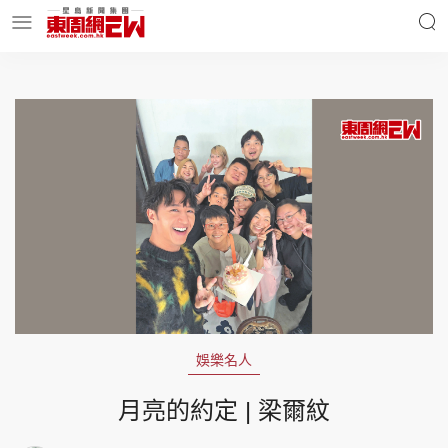
明星名人
時事財經
東周Ladies
優享生活
東周食玩通
會員活動
娛樂名人
玄學靈異
東周專欄
月亮的約定 | 梁爾紋