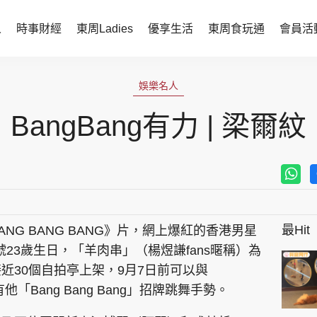
人
時事財經
東周Ladies
優享生活
東周食玩通
會員活
時事財經
東周Ladies
娛樂名人
時事直擊
談情說性
BangBang有力 | 梁爾紋
財經智庫
時尚生活
焦點人物
健康醫美
她世代力量
卓越女性
最Hit
NG BANG BANG》片，網上爆紅的香港男星
會員活動
玄學靈異
月2號23歲生日，「羊肉串」（楊煜謙fans暱稱）為
周JETSO
東勝運程
近30個自拍亭上架，9月7日前可以與
他「Bang Bang Bang」招牌跳舞手勢。
智富天下 李居明