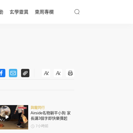
動
玄學靈異
東周專欄
優享生活
醫療百科
親子天地
與寵同行
東周專欄
與寵同行
娛樂名人
Airside名物躺平小狗 家
長講3個字即快樂彈起
文化藝術
7小時前