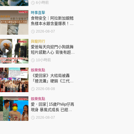
6小時前
時事直擊
食物安全｜阿拉斯加銀鱈
魚樣本水銀含量爆表！或
令視力聽覺記憶力永久受
2026-08-07
損
與寵同行
愛爸每天向迎門小狗跳舞
短片感動人心 背後有超大
洋蔥
10小時前
娛樂焦點
《愛回家》大結局被轟
「揸流灘」硬銷《三代同
糖》 劇集播畢台前幕後喊
2026-08-08
爆場面感人
娛樂焦點
愛．回家│15歲Philip仔再
現身 暴風式成長 已經高
過「三太」樊亦敏！
2026-08-07