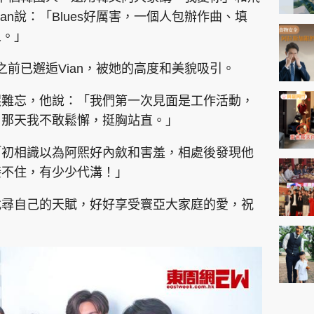
ian說：「Blues好厲害，一個人包辦作曲、填
人。」
庭之前已邂逅Vian，被她的高度和美貌吸引。
阿熙難忘，他說：「我們第一次見面是工作活動，
』那天我不敢鬆懈，挺胸站直。」
：「初相識以為阿熙好內斂和害羞，相處後發現他
接不住，有少少代溝！」
找尋自己的天賦，好好享受寰亞大家庭的愛，祝