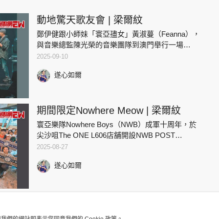
動地驚天歌友會 | 梁爾紋
鄭伊健跟小師妹「寰亞孻女」黃淑蔓（Feanna），
與音樂總監陳光榮的音樂團隊到澳門舉行一場
「ENCOUNTER WITH EKIN遇見鄭伊健美高梅音
2025-09-10
樂會」，以伊健的電影歌重新編曲的全新歌單，令
遂心如爾
人耳目一
期間限定Nowhere Meow | 梁爾紋
寰亞樂隊Nowhere Boys（NWB）成軍十周年，於
尖沙咀The ONE L606店舖開設NWB POST
OFFICE「給十周年的概念店」，邀請師姐「寰亞
2025-08-27
孻女」黃淑蔓（Feanna）擔任第二場「
遂心如爾