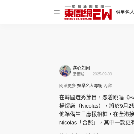
明星名
明星名人
娛樂焦點
話題人物
遂心如爾
東姑熱話
梁爾紋
2025-09-03
閱讀更多
娛樂名人專欄
內容
在韓國選秀節目，憑着跳唱《BA
東周食玩通
楊煜謙（Nicolas），將於9
樂在灣區
東
他準備生日應援相框，在全港接
Nicolas「合照」，其中一款更有
飲食玩樂