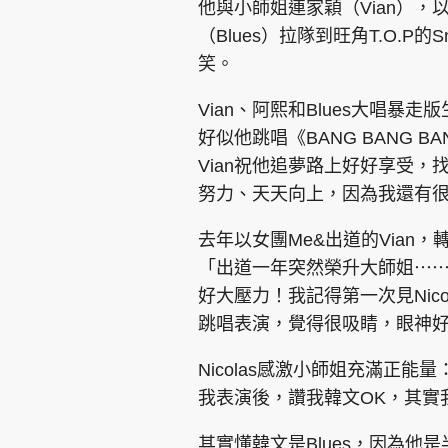
他與小師姐連家穎（Vian）
（Blues）拉隊到旺角T.O.P
笑。
Vian、阿熙和Blues大唱暴走
好似他跳唱《BANG BANG B
集團旗下品牌
Vian祝他追夢路上好好享受，找
努力、天天向上，因為我還有
去年以女團Me&出道的Vian
東周刊
cazbuyer
東Touch
「出道一年突然榮升大師姐⋯
好大壓力！我記得第一次見Nic
跳唱表演，覺得很吸睛，眼神
Oh!爸媽
JobMarket
頭條搵工
Nicolas感激小師姐充滿正能
關於我們
聯絡我們
隱私政策聲明
使用條
我表演後，讚我韓文OK，其實
其實懂韓文是Blues，因為