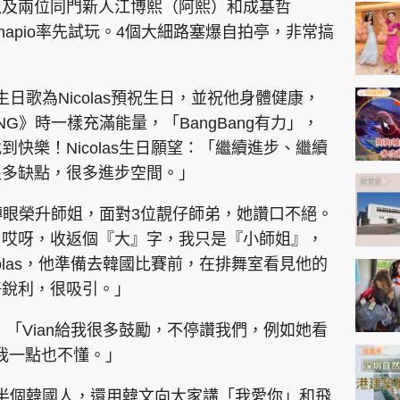
神機妙算 李丞責
，以及兩位同門新人江博熙（阿熙）和成基哲
的Snapio率先試玩。4個大細路塞爆自拍亭，非常搞
緣來有理 麥玲玲
鬼靈精怪 威師兄
版生日歌為Nicolas預祝生日，並祝他身體健康，
ANG》時一樣充滿能量，「BangBang有力」，
到快樂！Nicolas生日願望：「繼續進步、繼續
很多缺點，很多進步空間。」
，轉眼榮升師姐，面對3位靚仔師弟，她讚口不絕。
PCM 電腦廣場
星島頭條
星島日報
頭條日報
星島
⋯哎呀，收返個『大』字，我只是『小師姐』，
olas，他準備去韓國比賽前，在排舞室看見他的
好銳利，很吸引。」
EDUPLUS
量：「Vian給我很多鼓勵，不停讚我們，例如她看
款
版權及免責聲明
Copyright © 東周網 版權所有 . 不得
我一點也不懂。」
他是半個韓國人，還用韓文向大家講「我愛你」和飛