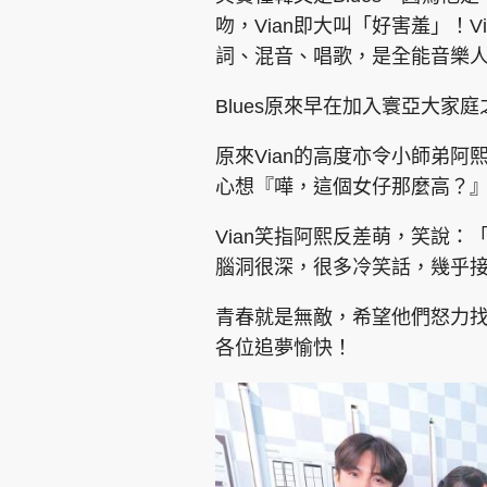
吻，Vian即大叫「好害羞」！V
詞、混音、唱歌，是全能音樂
Blues原來早在加入寰亞大家
原來Vian的高度亦令小師弟
心想『嘩，這個女仔那麼高？
Vian笑指阿熙反差萌，笑說
腦洞很深，很多冷笑話，幾乎
青春就是無敵，希望他們怒力
各位追夢愉快！