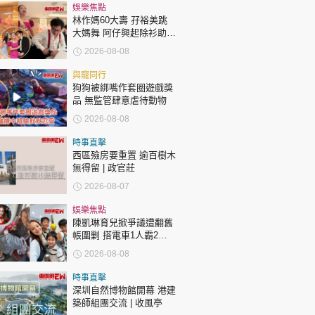
時政財經
娛樂焦點
林作媽60大壽 孖裕美跳
健康生活
大媽舞 阿仔興起除衫助慶
回應兩女交好有原因
飲食旅遊
2026-08-08
與寵同行
狗狗被綁嘴作套圈遊戲獎
品 無監管肆意虐待動物
2026-08-08
時事直擊
西區殮房要重置 逾百樹木
環球
The Standard
無得留 | 政官莊
親子王
2026-08-07
娛樂焦點
陳凱琳育兒掀爭議遭翻舊
帳圍剿 搭電車1人霸2個
位 被轟自私欠公德心 有
2026-08-08
指反應過度不公平
轉載 ©Eastweek.com.hk. All rights reserved.
時事直擊
深圳自然博物館開幕 港建
築師組團交流 | 收風亭