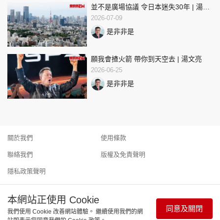
並不是廣場協議 令日本迷失30年 | 湯文
亮
2026-07-09
是非非是
願我會揸火箭 帶你到天空去 | 湯文亮
2026-06-25
是非非是
關於我們
使用條款
聯絡我們
版權及免責聲明
隱私政策聲明
本網站正使用 Cookie
同意及關閉
我們使用 Cookie 改善網站體驗。 繼續使用我們的網
Copyright © 東周網 版權所有 . 不得轉載 ©Eastweek.com.hk. All