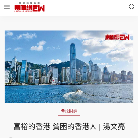
明星名人
時事財經
東周Ladies
優享生活
東周食玩通
會員活動
時政財經
玄學靈異
東周專欄
富裕的香港 貧困的香港人 | 湯文亮