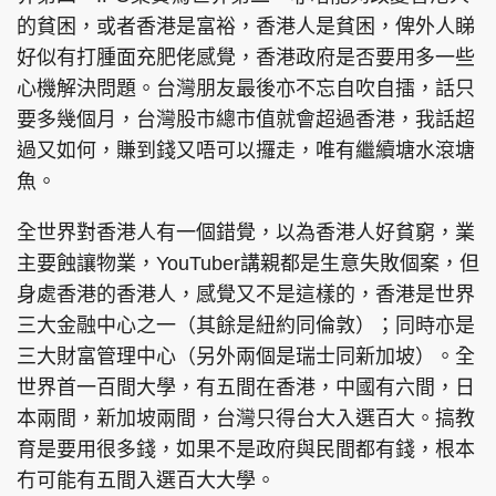
的貧困，或者香港是富裕，香港人是貧困，俾外人睇
好似有打腫面充肥佬感覺，香港政府是否要用多一些
心機解決問題。台灣朋友最後亦不忘自吹自擂，話只
頭條搵工
EDUPLUS
要多幾個月，台灣股市總市值就會超過香港，我話超
過又如何，賺到錢又唔可以攞走，唯有繼續塘水滾塘
魚。
關於我們
使用條款
全世界對香港人有一個錯覺，以為香港人好貧窮，業
聯絡我們
版權及免責聲明
主要蝕讓物業，YouTuber講親都是生意失敗個案，但
隱私政策聲明
身處香港的香港人，感覺又不是這樣的，香港是世界
三大金融中心之一（其餘是紐約同倫敦）；同時亦是
三大財富管理中心（另外兩個是瑞士同新加坡）。全
Copyright © 東周網 版權所有 . 不得轉載
世界首一百間大學，有五間在香港，中國有六間，日
©Eastweek.com.hk. All rights reserved.
本兩間，新加坡兩間，台灣只得台大入選百大。搞教
育是要用很多錢，如果不是政府與民間都有錢，根本
冇可能有五間入選百大大學。