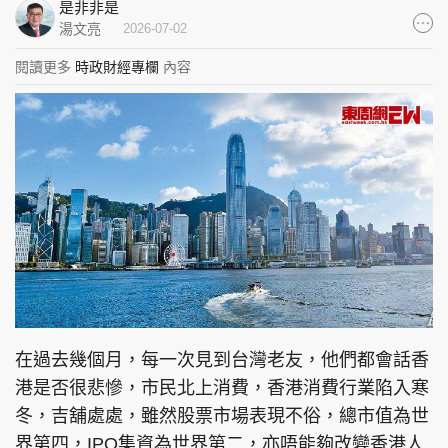
是非非是
集團旗下品牌
湯文亮
2026-07-02
閱讀更多
時政財經專欄
內容
東周刊
cazbuyer
東Touch
PCM 電腦廣場
星島頭條
星島日報
頭條日報
星島環球
The Standard
在過去幾個月，每一次見到台灣老友，他們都會話香
港是否很悲慘，市民北上消費，香港消費行業陷入寒
冬，吉舖處處，雖然股票市場表現不俗，總市值為世
界第四，IPO集資為世界第二，亦唔能夠改變香港人
親子王
Oh!爸媽
JobMarket