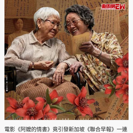
電影《阿嬤的情書》竟引發新加坡《聯合早報》一連