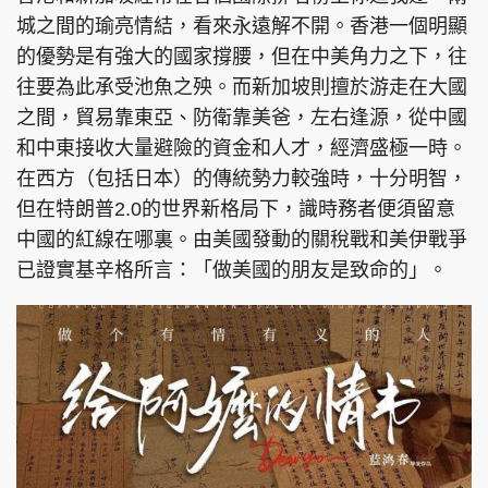
城之間的瑜亮情結，看來永遠解不開。香港一個明顯
的優勢是有強大的國家撐腰，但在中美角力之下，往
往要為此承受池魚之殃。而新加坡則擅於游走在大國
頭條搵工
EDUPLUS
之間，貿易靠東亞、防衛靠美爸，左右逢源，從中國
和中東接收大量避險的資金和人才，經濟盛極一時。
在西方（包括日本）的傳統勢力較強時，十分明智，
關於我們
使用條款
但在特朗普2.0的世界新格局下，識時務者便須留意
聯絡我們
版權及免責聲明
中國的紅線在哪裏。由美國發動的關稅戰和美伊戰爭
已證實基辛格所言：「做美國的朋友是致命的」。
隱私政策聲明
Copyright © 東周網 版權所有 . 不得轉載
©Eastweek.com.hk. All rights reserved.