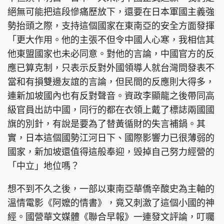
絕無可能把這段慘痛歷放下，還要在日本軍國主義強
勢抬頭之際，支持這個國家在東南亞的安全方面發揮
「更大作用。他的主張不但令中國人心寒，我相信其
他東盟國家也未必同意。對他的言論，中國官方的反
應已算克制，只表示反對外國領導人就台灣問發表不
當和有損雙邊友誼的言論，但民間的反應則大得多，
連新加坡國內也有反對聲音。資政李顯龍之後帶同高
級官員出訪中國，同行的都在衣領上戴了標誌兩國國
旗的別針，有說是要為了替黃循財的失言補鍋。其
實，日本這個國勢江河日下、國際影響力已很薄弱的
國家，新加坡還值得這般奉迎，毁掉自己努力經營的
「中立」地位嗎？
想不到不久之後，一部以東南亞華僑辛酸史為主軸的
溫情電影《阿嬤的情書》，竟又刺激了這個小國的神
經。國營華文媒體《聯合早報》一連發文評論，叮囑