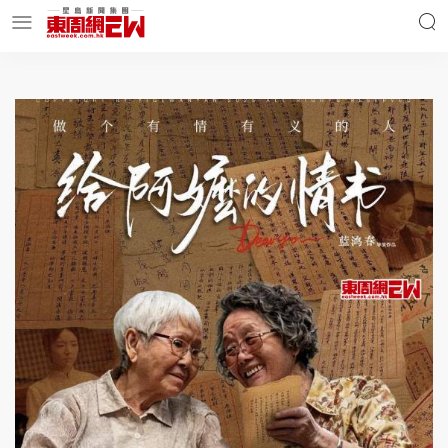
明星名人
時事財經
東周Ladies
優享生活
東周食玩通
會員活動
玄學靈異
東周專欄