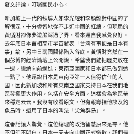
發文評論，叮囑國民小心。
新加坡上一代的領導人如李光耀和李顯龍對中國的了
解很深，十分睿智地從不走近中國的紅線，但現屆的
黃循財卻像夢遊般踩過了界，看來還自我感覺良好。
去年底日本首相高市早苗發表「台灣有事便是日本有
事」論，另中日兩國關係陷入谷底。黃循財竟然在一
個彭博的經濟論壇上公開說，希望我們能把歷史放在
一邊，繼續向前邁進；東南亞國家和日本都已做到這
一點了。他還說日本是東南亞第一大值得信任的大
國，因此新加坡和所有東南亞國家支持日本在我們地
區發揮更大作用，包括在安全方面，這樣會為地區帶
來穩定云云。我沒有收看原文，但有報導指他談及釣
魚島時，還用了日本的叫法「尖角群島」。
這番話讓人驚覺，這位總理的政治智慧原來是零。他
不但須不明白，日本一天未向中國正式道歉，我們是