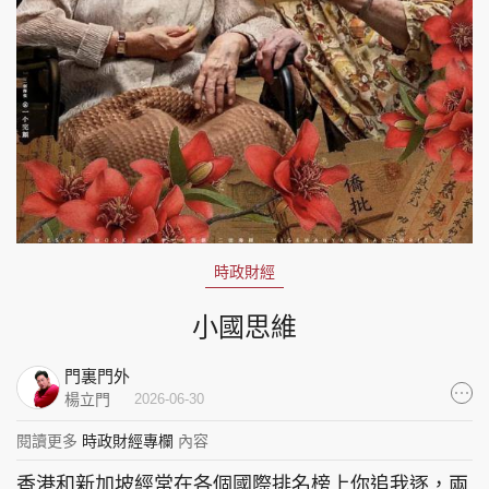
集團旗下品牌
東周刊
cazbuyer
東Touch
PCM 電腦廣場
星島頭條
星島日報
時政財經
小國思維
頭條日報
星島環球
The Standard
門裏門外
楊立門
2026-06-30
閱讀更多
時政財經專欄
內容
香港和新加坡經常在各個國際排名榜上你追我逐，兩
親子王
Oh!爸媽
JobMarket