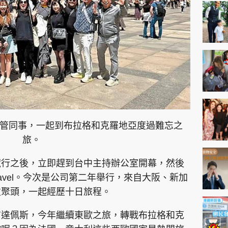
神機妙算 李丞責
緣來有理 麥玲玲
鬼靈精怪 威師兄
PCM 電腦廣場
星島頭條
星島日報
頭條日報
星島
管同事，一起到布拉格和克羅地亞度過難忘之
旅。
藏行之後，立即趕到台中主持辦公室開幕，然後
EDUPLUS
e travel。今次是公司第二年舉行，來自大阪、新加
次聚頭，一起經歷十日旅程。
款
版權及免責聲明
Copyright © 東周網 版權所有 . 不得
布達佩斯，今年繼續東歐之旅，轉戰布拉格和克