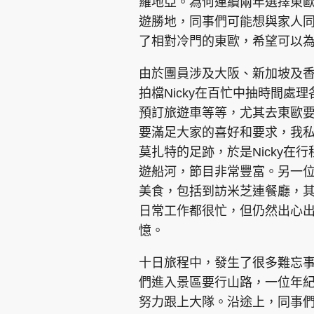
羅地亞。為何連續兩年選擇東
遊勝地，同事們可能想與家人
了相對冷門的東歐，希望可以
由於團員涉及大阪、新加坡及
拍檔Nicky在百忙中抽時間
預訂旅遊車等等，尤其去東歐
要滿足大家的喜好和要求，我
莫扎特的足跡，於是Nicky
遊船河，節目非常豐富。另一位
美食，包括到訪米芝連餐廳，其中
日常工作都很忙，但仍然出心
憶。
十日旅程中，發生了很多難忘
們進入景區要行山路，一位年
努力跟上大隊。沿途上，同事