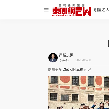
明星名
明星名人
娛樂焦點
話題人物
翔勝之道
東姑熱話
李丹翔
2026-06-30
閱讀更多
時政財經專欄
內容
東周食玩通
樂在灣區
東
飲食玩樂