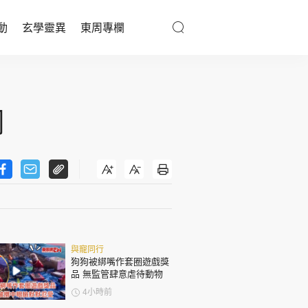
動
玄學靈異
東周專欄
優享生活
醫療百科
翔
親子天地
與寵同行
東周專欄
與寵同行
娛樂名人
狗狗被綁嘴作套圈遊戲獎
品 無監管肆意虐待動物
文化藝術
4小時前