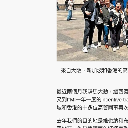
集團旗下品牌
東周刊
cazbuyer
東Touch
來自大阪、新加坡和香港的高
最近兩個月我驛馬大動，繼西
Oh!爸媽
JobMarket
頭條搵工
又到FMI一年一度的incentiv
坡和香港的十多位高管同事再
關於我們
聯絡我們
隱私政策聲明
使用條
去年我們的目的地是維也納和