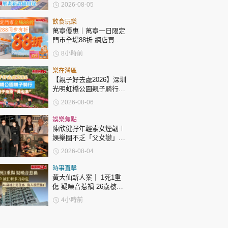
鐵解畫新設備用途
2026-08-05
飲食玩樂
萬寧優惠｜萬寧一日限定
門市全場88折 網店買滿
$288同步有折
8小時前
樂在灣區
【親子好去處2026】深圳
光明虹橋公園親子騎行：
「電助力黃包車」2小時
2026-08-06
環湖
娛樂焦點
陳欣健孖年輕索女煙韌︱
娛樂圈不乏「父女戀」
「爺孫戀」 年齡差距最大
2026-08-04
達51歲 最受矚目有李龍
基謝賢
時事直擊
黃大仙斬人案｜ 1死1重
傷 疑噪音惹禍 26歲樓下
男住戶 被狂斬多刀命危
4小時前
46歲樓上男住客 傷人後
墮樓亡