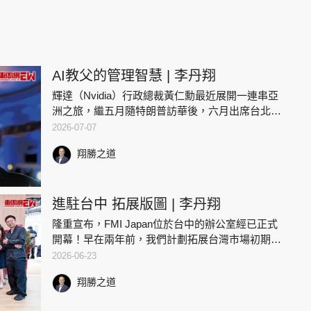
AI教父的管理智慧 | 李丹翔
輝達（Nvidia）行政總裁黃仁勳最近展開一連串亞
洲之旅，繼五月隨特朗普訪華後，六月出席台北
Computex大會 ......
2026-07-07
翔勝之道
進駐台中 拓展版圖 | 李丹翔
隆重宣布，FMI Japan位於台中的辦公室經已正式
開幕！早在兩年前，我們計劃拓展台灣市場初期
......
2026-06-23
翔勝之道