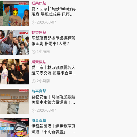
時政財經
娛樂焦點
愛．回家│15歲Philip仔再
健康生活
現身 暴風式成長 已經高
過「三太」樊亦敏！
飲食旅遊
2026-08-07
娛樂焦點
陳凱琳育兒掀爭議遭翻舊
帳圍剿 搭電車1人霸2個
位 被轟自私欠公德心 有
1小時前
指反應過度不公平
娛樂焦點
愛回家｜林淑敏滕麗名大
環球
The Standard
結局零交流 被要求合照即
親子王
閃「不和升級」？兩人咁
2小時前
回應
時事直擊
食物安全｜阿拉斯加銀鱈
魚樣本水銀含量爆表！或
令視力聽覺記憶力永久受
2026-08-07
損
轉載 ©Eastweek.com.hk. All rights reserved.
時事直擊
港鐵新設備｜網民發現東
鐵綫「不明新裝置」 港