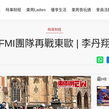
人
時事財經
東周Ladies
優享生活
東周食玩通
會員活
時事財經
東周Ladies
時政財經
時事直擊
談情說性
FMI團隊再戰東歐 | 李丹
財經智庫
時尚生活
焦點人物
健康醫美
她世代力量
卓越女性
最Hit
會員活動
玄學靈異
周JETSO
東勝運程
智富天下 李居明