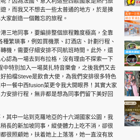
歐呢？因為法國、意大利這些西歐國家是熱門旅
同遊，而我又不想去一些太普通的地方，於是揀
為大家創造一個難忘的旅程。
香港三地同事，要編排整個旅程難度極高，全靠
處理各種繁瑣事，例如買機票、訂酒店、計劃行程、
要轉機，需要仔細安排不同航班時間。此外，還
私心認為一場去到布拉格，沒有理由不探索一下
在行程中特別加入一場莫扎特音樂會，之後我們又去
好拍檔Steve是飲食大使，為我們安排很多特色
一餐中西fusion菜更令我大開眼界！其實大家
出力安排行程，無非都是想為同事們留下美好回
事，其中一站到克羅地亞的十六湖國家公園，我
紀稍長的新加坡同事，縱使體力上吃不消，卻很
們都很照顧她，扶着她上上落落，她一直沒有放