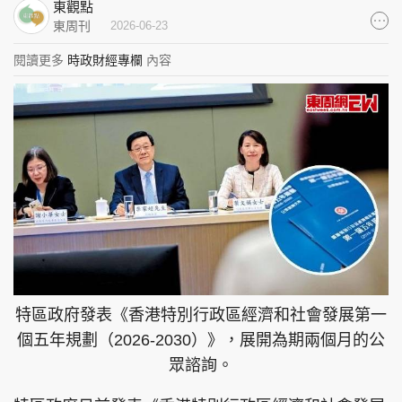
東觀點
集團旗下品牌
東周刊
2026-06-23
閱讀更多
時政財經專欄
內容
東周刊
cazbuyer
東Touch
PCM 電腦廣場
星島頭條
星島日報
頭條日報
星島環球
The Standard
特區政府發表《香港特別行政區經濟和社會發展第一
個五年規劃（2026-2030）》，展開為期兩個月的公
眾諮詢。
親子王
Oh!爸媽
JobMarket