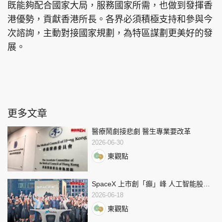
既能夠配合國家大局，服務國家所需，也做到發揮香
港優勢，貢獻香港所長。各界必須積極支持和參與今
次諮詢，主動對接國家規劃，為特區謀劃更美好的發
展。
更多文章
醫療鬧劇接悲劇 醫生專業要改革
2026-06-30
東觀點
SpaceX 上市創「癲」峰 人工智能股泡
沫風險高
2026-06-18
東觀點