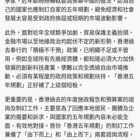
學家，近年都紛紛轉軚變為羨慕中國的做法，認為自
己的國家也應制訂自家的五年規劃，避免經濟和社會
發展太容易受到政府換屆或短期的市場波動影響。
此外，面對近年全球競爭加劇、貿易保護主義抬頭、
金融市場以至地緣政治均起伏不定的新形勢，香港過
去奉行的「積極不干預」政策，已明顯不足或不管
用。例如全球所有先進經濟體，都知道必須大力加快
發展的創新科技產業，便難以完全透過自由市場推
動，必須有某程度的政府政策和規劃扶持，「香港五
年規劃」正好補了上這個短板。
更重要的是，香港過去的年度施政報告和預算案的諮
詢及制訂工作，主要是為了回應本地居民、團體及企
業的需要和訴求，與國家的五年規劃內容未必能全
面、有效地對接。首份「香港五年規劃」的制訂工作
兼備了「由下而上」和「由上而下」兩套諮詢流程，