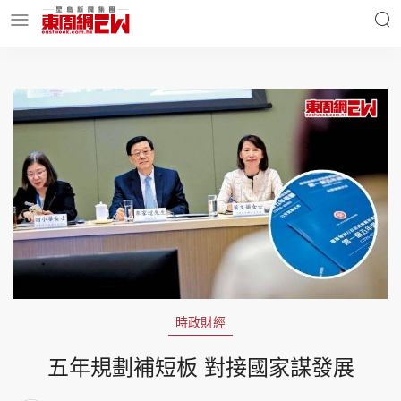
明星名人
時事財經
東周Ladies
優享生活
東周食玩通
會員活動
時政財經
玄學靈異
東周專欄
五年規劃補短板 對接國家謀發展