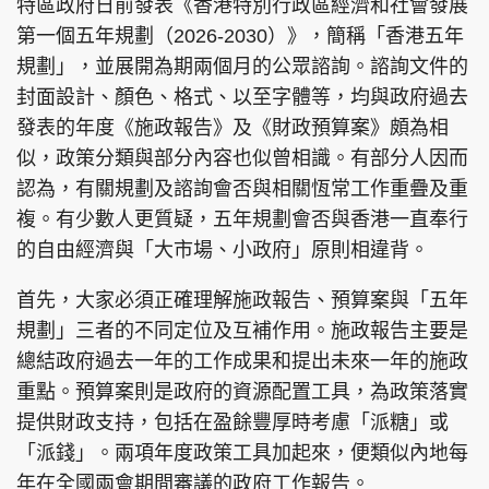
特區政府日前發表《香港特別行政區經濟和社會發展
第一個五年規劃（2026-2030）》，簡稱「香港五年
規劃」，並展開為期兩個月的公眾諮詢。諮詢文件的
封面設計、顏色、格式、以至字體等，均與政府過去
頭條搵工
EDUPLUS
發表的年度《施政報告》及《財政預算案》頗為相
似，政策分類與部分內容也似曾相識。有部分人因而
認為，有關規劃及諮詢會否與相關恆常工作重疊及重
關於我們
使用條款
複。有少數人更質疑，五年規劃會否與香港一直奉行
聯絡我們
版權及免責聲明
的自由經濟與「大市場、小政府」原則相違背。
隱私政策聲明
首先，大家必須正確理解施政報告、預算案與「五年
規劃」三者的不同定位及互補作用。施政報告主要是
總結政府過去一年的工作成果和提出未來一年的施政
Copyright © 東周網 版權所有 . 不得轉載
©Eastweek.com.hk. All rights reserved.
重點。預算案則是政府的資源配置工具，為政策落實
提供財政支持，包括在盈餘豐厚時考慮「派糖」或
「派錢」。兩項年度政策工具加起來，便類似內地每
年在全國兩會期間審議的政府工作報告。